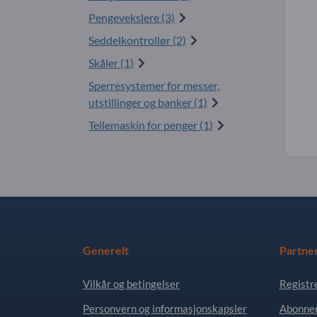
Pengevekslere (3)
Seddelkontrollør (2)
Skåler (1)
Sperresystemer for messer,
utstillinger og banker (1)
Tellemaskin for penger (1)
Generelt
Partne
Vilkår og betingelser
Registr
Personvern og informasjonskapsler
Abonner