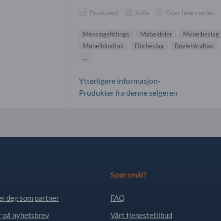
Produsent
Italia
Over hele verden
Messingsfittings
Møbeldeler
Möbelbeslag
Møbelhåndtak
Dörbeslag
Bøylehåndtak
...
Ytterligere informasjon-
Produkter fra denne selgeren
r
Spørsmål?
er deg som partner
FAQ
 på nyhetsbrev
Vårt tjenestetilbud