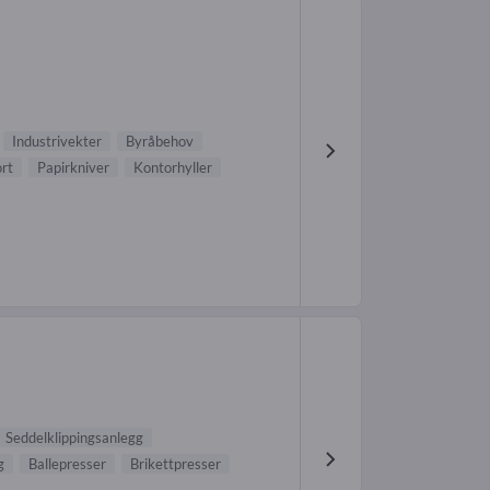
Industrivekter
Byråbehov
rt
Papirkniver
Kontorhyller
Seddelklippingsanlegg
g
Ballepresser
Brikettpresser