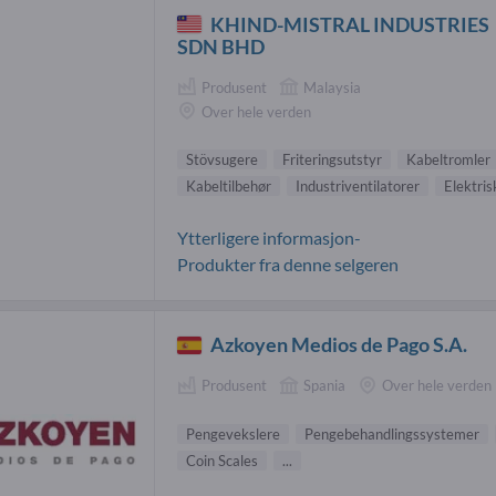
KHIND-MISTRAL INDUSTRIES
SDN BHD
Produsent
Malaysia
Over hele verden
Stövsugere
Friteringsutstyr
Kabeltromler
Kabeltilbehør
Industriventilatorer
Elektri
Ytterligere informasjon-
Produkter fra denne selgeren
Azkoyen Medios de Pago S.A.
Produsent
Spania
Over hele verden
Pengevekslere
Pengebehandlingssystemer
Coin Scales
...