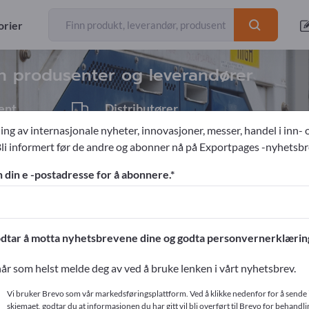
eksportører
10
orier
nn produsenter og leverandører
ent
Distributører
1
ing av internasjonale nyheter, innovasjoner, messer, handel i inn- 
Bli informert før de andre og abonner nå på Exportpages -nyhetsbr
redning
Innredning for banker
n din e -postadresse for å abonnere.
ges!
ntakter >> start her
dtar å motta nyhetsbrevene dine og godta personvernerklærin
produkter på Exportpages.
år som helst melde deg av ved å bruke lenken i vårt nyhetsbrev.
r
Vi bruker Brevo som vår markedsføringsplattform. Ved å klikke nedenfor for å sende 
skjemaet, godtar du at informasjonen du har gitt vil bli overført til Brevo for behandlin