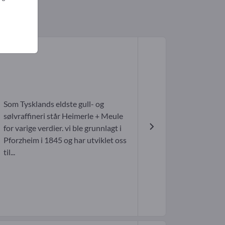
Som Tysklands eldste gull- og
sølvraffineri står Heimerle + Meule
for varige verdier. vi ble grunnlagt i
Pforzheim i 1845 og har utviklet oss
til...