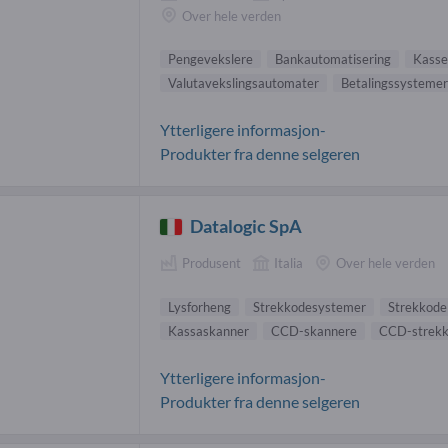
Over hele verden
Pengevekslere
Bankautomatisering
Kasse
Valutavekslingsautomater
Betalingssystemer
Ytterligere informasjon-
Produkter fra denne selgeren
Datalogic SpA
Produsent
Italia
Over hele verden
Lysforheng
Strekkodesystemer
Strekkode
Kassaskanner
CCD-skannere
CCD-strekk
Ytterligere informasjon-
Produkter fra denne selgeren