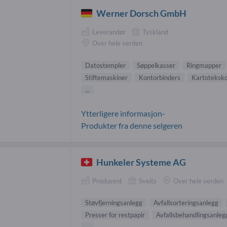
Werner Dorsch GmbH
Leverandør
Tyskland
Over hele verden
Datostempler
Søppelkasser
Ringmapper
Stiftemaskiner
Kontorbinders
Kartoteksko
...
Ytterligere informasjon-
Produkter fra denne selgeren
Hunkeler Systeme AG
Produsent
Sveits
Over hele verden
Støvfjerningsanlegg
Avfallsorteringsanlegg
Presser for restpapir
Avfallsbehandlingsanleg
...