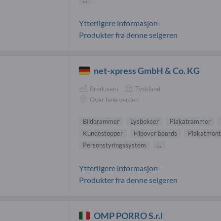
Ytterligere informasjon-
Produkter fra denne selgeren
net-xpress GmbH & Co. KG
Produsent
Tyskland
Over hele verden
Bilderammer
Lysbokser
Plakatrammer
Kundestopper
Flipover boards
Plakatmont
Personstyringssystem
...
Ytterligere informasjon-
Produkter fra denne selgeren
OMP PORRO S.r.l