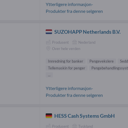
Ytterligere informasjon-
Produkter fra denne selgeren
SUZOHAPP Netherlands B.V.
Produsent
Nederland
Over hele verden
Innredning for banker
Pengevekslere
Sedd
Tellemaskin for penger
Pengebehandlingssys
...
Ytterligere informasjon-
Produkter fra denne selgeren
HESS Cash Systems GmbH
Produsent
Tyskland