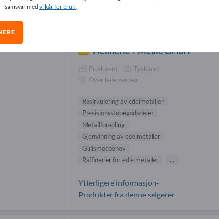
samsvar med
vilkår for bruk
.
redning for banker-leverandører (10)
NERE
Heimerle + Meule GmbH
Produsent
Tyskland
Over hele verden
Resirkulering av edelmetaller
Presisjonsstøpegodsdeler
Metallforedling
Gjenvinning av edelmetaller
Gullsmedbehov
Raffinerier for edle metaller
...
Ytterligere informasjon-
Produkter fra denne selgeren