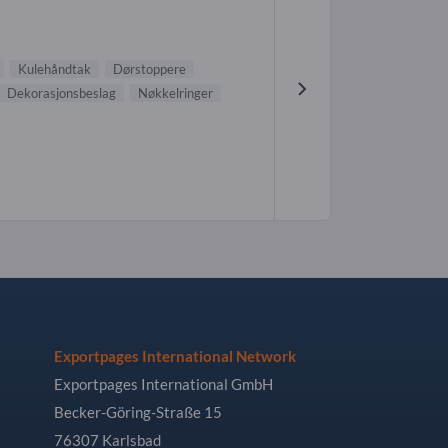
Kulehåndtak
Dørstoppere
Dekorasjonsbeslag
Nøkkelringer
Exportpages International Network
Exportpages International GmbH
Becker-Göring-Straße 15
76307 Karlsbad