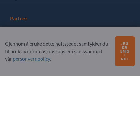
Partner
Registrer deg som partner
Gjennom å bruke dette nettstedet samtykker du
JEG
Abonner på nyhetsbrev
ER
til bruk av informasjonskapsler i samsvar med
ENIG
I
vår
personvernpolicy
.
DET
Spørsmål?
FAQ
Vårt tjenestetilbud
Om oss
Melding til Exportpages
Exportpages International Network