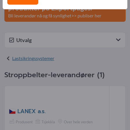
produkter på Exportpages.
Bli leverandør nå og få synlighet>> publiser her
Utvalg
Lastsikringssystemer
Stroppbelter-leverandører (1)
LANEX a.s.
Produsent
Tsjekkia
Over hele verden