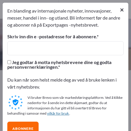
1
Produsent
×
En blanding av internasjonale nyheter, innovasjoner,
1
messer, handel i inn- og utland. Bli informert før de andre
og abonner nå på Exportpages -nyhetsbrevet.
Stroppbelter – finn produsenter
og leverandører
Skriv inn din e -postadresse for å abonnere.
eksportører
Produsent
1
1
Jeg godtar å motta nyhetsbrevene dine og godta
personvernerklæringen.
Exportpages
Transport og emballasje
Du kan når som helst melde deg av ved å bruke lenken i
Lastsikringssystemer
Stroppbelter
vårt nyhetsbrev.
Vi bruker Brevo som vår markedsføringsplattform. Ved å klikke
Annonser gratis på Exportpages!
nedenfor for å sende inn dette skjemaet, godtar du at
informasjonen du har gitt vil bli overført til Brevo for
Behov – Tilbud – Brukte varer – Forretningskontakter >>
behandling i samsvar med
vilkår for bruk
.
start her
ABONNERE
Publiser din bedrift og dine