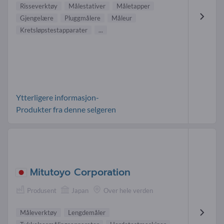
Risseverktøy
Målestativer
Måletapper
Gjengelære
Pluggmålere
Måleur
Kretsløpstestapparater
...
Ytterligere informasjon-
Produkter fra denne selgeren
Mitutoyo Corporation
Produsent
Japan
Over hele verden
Måleverktøy
Lengdemåler