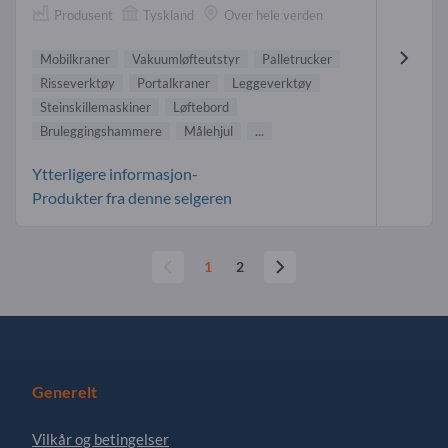
Produsent
Tyskland
Over hele verden
Mobilkraner
Vakuumløfteutstyr
Palletrucker
Risseverktøy
Portalkraner
Leggeverktøy
Steinskillemaskiner
Løftebord
Bruleggingshammere
Målehjul
...
Ytterligere informasjon-
Produkter fra denne selgeren
1
2
Generelt
Vilkår og betingelser