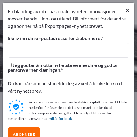
Produsent
12
×
En blanding av internasjonale nyheter, innovasjoner,
Distributører
1
messer, handel i inn- og utland. Bli informert før de andre
og abonner nå på Exportpages -nyhetsbrevet.
Måleverktøy – finn produsenter og
leverandører
Skriv inn din e -postadresse for å abonnere.
eksportører
Produsent
13
12
Jeg godtar å motta nyhetsbrevene dine og godta
personvernerklæringen.
Distributører
1
Du kan når som helst melde deg av ved å bruke lenken i
vårt nyhetsbrev.
Exportpages
Verksted Verktøy
Måleverktøy
Vi bruker Brevo som vår markedsføringsplattform. Ved å klikke
nedenfor for å sende inn dette skjemaet, godtar du at
informasjonen du har gitt vil bli overført til Brevo for
Annonser gratis på Exportpages!
behandling i samsvar med
vilkår for bruk
.
Behov – Tilbud – Brukte varer – Forretningskontakter >>
start her
ABONNERE