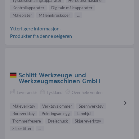
Tykkelsesmålingsapparater
Herdetestmaskiner
Kontrollapparater
Digitale måleapparater
Måleplater
Målemikroskoper
...
Ytterligere informasjon-
Produkter fra denne selgeren
Schlitt Werkzeuge und
Werkzeugmaschinen GmbH
Leverandør
Tyskland
Over hele verden
Måleverktøy
Verktøyslommer
Spennverktøy
Boreverktøy
Poleringsanlegg
Tannhjul
Trommelfresere
Dreiechuck
Skjæreverktøy
Slipestifter
...