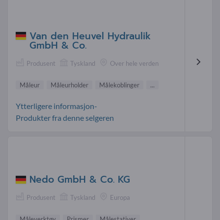
Van den Heuvel Hydraulik
GmbH & Co.
Produsent
Tyskland
Over hele verden
Måleur
Måleurholder
Målekoblinger
...
Ytterligere informasjon-
Produkter fra denne selgeren
Nedo GmbH & Co. KG
Produsent
Tyskland
Europa
Måleverktøy
Prismer
Målestativer