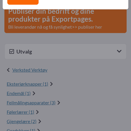
Publiser din bedrift og dine
produkter på Exportpages.
Bli leverandør nå og få synlighet>> publiser her
Utvalg
Verksted Verktøy
Eksteriørknapper (1)
Endemål (1)
Feilmålingsapparater (3)
Følerlærer (1)
Gjengelære (2)
Gradskiver (1)