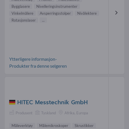
Bygglasere
Nivelleringsinstrumenter
Vinkelmålere
Avsperringsstolper
Nivålektere
Rotasjonslaser
...
Ytterligere informasjon-
Produkter fra denne selgeren
HITEC Messtechnik GmbH
Produsent
Tyskland
Afrika, Europa
Måleverktøy
Målemikroskoper
Skrustikker