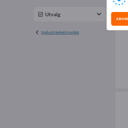
Ind
Utvalg
ABON
Industrielektronikk