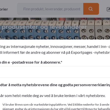
orier
n produsenter og leverandører
ent
ing av internasjonale nyheter, innovasjoner, messer, handel i inn- 
Bli informert før de andre og abonner nå på Exportpages -nyhetsbr
onikk
Industribildeskjermer
n din e -postadresse for å abonnere.
ges!
ntakter >> start her
dtar å motta nyhetsbrevene dine og godta personvernerklærin
produkter på Exportpages.
år som helst melde deg av ved å bruke lenken i vårt nyhetsbrev.
r
Vi bruker Brevo som vår markedsføringsplattform. Ved å klikke nedenfor for å sende 
skjemaet, godtar du at informasjonen du har gitt vil bli overført til Brevo for behandlin