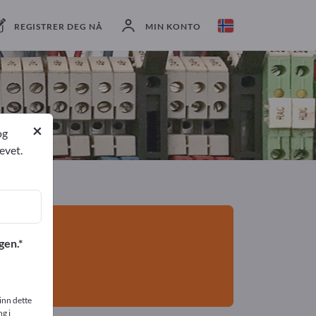
eksportører
2
Produsent
2
REGISTRER DEG NÅ
MIN KONTO
×
og
evet.
gen.
inn dette
g i