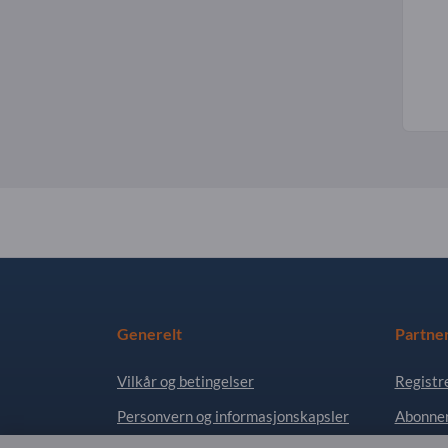
Generelt
Partne
Vilkår og betingelser
Registr
Personvern og informasjonskapsler
Abonner