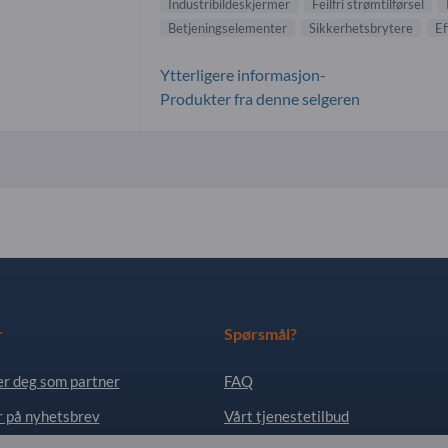
Industribildeskjermer
Feilfri strømtilførsel
Betjeningselementer
Sikkerhetsbrytere
Ef
Ytterligere informasjon-
Produkter fra denne selgeren
r
Spørsmål?
er deg som partner
FAQ
 på nyhetsbrev
Vårt tjenestetilbud