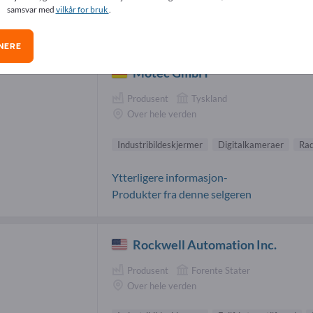
samsvar med
vilkår for bruk
.
ustribildeskjermer-leverandører (2)
NERE
Motec GmbH
Produsent
Tyskland
Over hele verden
Industribildeskjermer
Digitalkameraer
Rad
Ytterligere informasjon-
Produkter fra denne selgeren
Rockwell Automation Inc.
Produsent
Forente Stater
Over hele verden