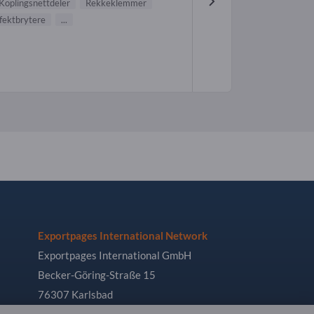
Koplingsnettdeler
Rekkeklemmer
fektbrytere
...
Exportpages International Network
Exportpages International GmbH
Becker-Göring-Straße 15
76307 Karlsbad
Germany