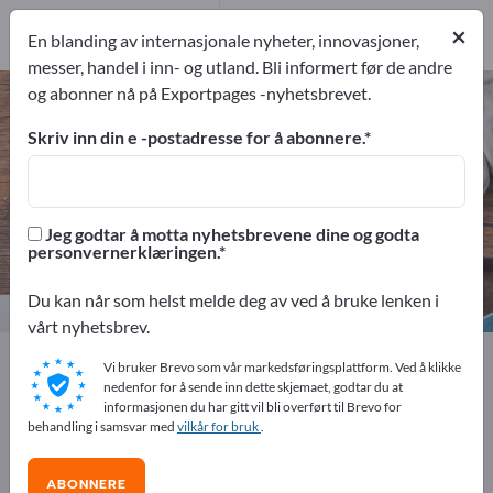
Produsent
46
×
En blanding av internasjonale nyheter, innovasjoner,
Distributører
1
messer, handel i inn- og utland. Bli informert før de andre
og abonner nå på Exportpages -nyhetsbrevet.
Husholdningsartikler – finn
produsenter og leverandører
Skriv inn din e -postadresse for å abonnere.
eksportører
Produsent
47
46
Jeg godtar å motta nyhetsbrevene dine og godta
personvernerklæringen.
Distributører
1
Du kan når som helst melde deg av ved å bruke lenken i
vårt nyhetsbrev.
Exportpages
Husholdning & bo
Husholdningsartikler
Vi bruker Brevo som vår markedsføringsplattform. Ved å klikke
nedenfor for å sende inn dette skjemaet, godtar du at
informasjonen du har gitt vil bli overført til Brevo for
Annonser gratis på Exportpages!
behandling i samsvar med
vilkår for bruk
.
Behov – Tilbud – Brukte varer – Forretningskontakter >>
start her
ABONNERE