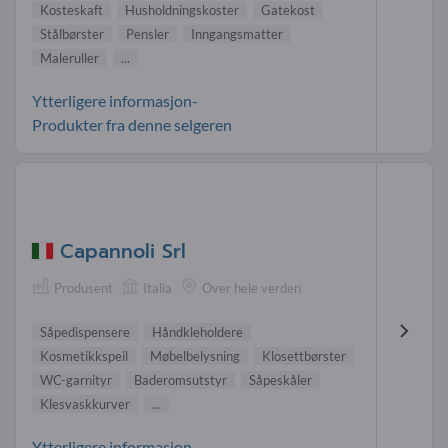
Kosteskaft
Husholdningskoster
Gatekost
Stålbørster
Pensler
Inngangsmatter
Maleruller
...
Ytterligere informasjon-
Produkter fra denne selgeren
Capannoli Srl
Produsent
Italia
Over hele verden
Såpedispensere
Håndkleholdere
Kosmetikkspeil
Møbelbelysning
Klosettbørster
WC-garnityr
Baderomsutstyr
Såpeskåler
Klesvaskkurver
...
Ytterligere informasjon-