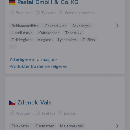
Rastal GmbH & Co. KG
Produsent
Tyskland
Over hele verden
Reklameartikler
Gaveartikler
Askebeger
Hotellutstyr
Kaffekopper
Tebestikk
Drikkeglass
Vinglass
Lysestaker
Duftlys
...
Ytterligere informasjon-
Produkter fra denne selgeren
Zdenek Vala
Produsent
Tsjekkia
Europa
Feiekoster
Dørmatter
Malerverktøy