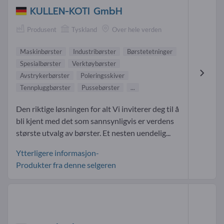
KULLEN-KOTI GmbH
Produsent
Tyskland
Over hele verden
Maskinbørster
Industribørster
Børstetetninger
Spesialbørster
Verktøybørster
Avstrykerbørster
Poleringsskiver
Tennpluggbørster
Pussebørster
...
Den riktige løsningen for alt Vi inviterer deg til å
bli kjent med det som sannsynligvis er verdens
største utvalg av børster. Et nesten uendelig...
Ytterligere informasjon-
Produkter fra denne selgeren