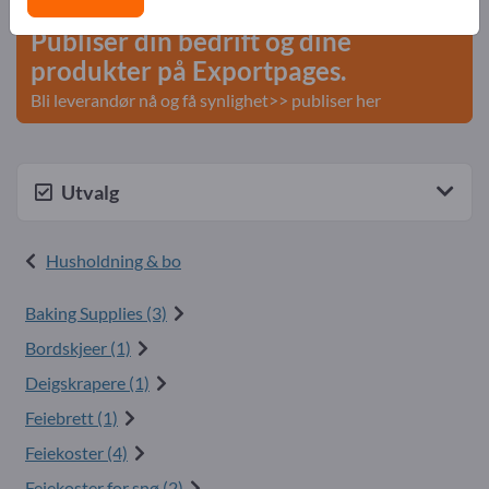
Publiser din bedrift og dine
produkter på Exportpages.
Bli leverandør nå og få synlighet>> publiser her
Utvalg
Husholdning & bo
Baking Supplies (3)
Bordskjeer (1)
Deigskrapere (1)
Feiebrett (1)
Feiekoster (4)
Feiekoster for snø (2)