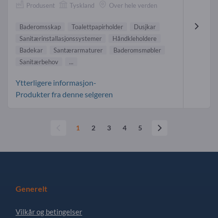
Produsent
Tyskland
Over hele verden
Baderomsskap
Toalettpapirholder
Dusjkar
Sanitærinstallasjonssystemer
Håndkleholdere
Badekar
Santærarmaturer
Baderomsmøbler
Sanitærbehov
...
Ytterligere informasjon-
Produkter fra denne selgeren
1
2
3
4
5
Generelt
Vilkår og betingelser