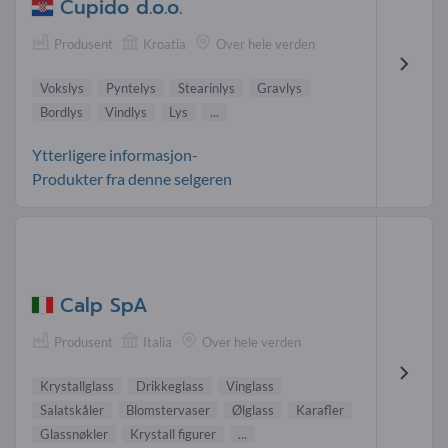
Cupido d.o.o.
Produsent
Kroatia
Over hele verden
Vokslys
Pyntelys
Stearinlys
Gravlys
Bordlys
Vindlys
Lys
...
Ytterligere informasjon-
Produkter fra denne selgeren
Calp SpA
Produsent
Italia
Over hele verden
Krystallglass
Drikkeglass
Vinglass
Salatskåler
Blomstervaser
Ølglass
Karafler
Glassnøkler
Krystall figurer
...