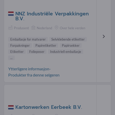
NNZ Industriële Verpakkingen
B.V.
Produsent
Nederland
Over hele verden
Emballasje for matvarer
Selvklebende etiketter
Forpakninger
Papiretiketter
Papirsekker
Etiketter
Folieposer
Industriell emballasje
...
Ytterligere informasjon-
Produkter fra denne selgeren
Kartonwerken Eerbeek B.V.