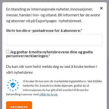
Produsent
8
×
En blanding av internasjonale nyheter, innovasjoner,
messer, handel i inn- og utland. Bli informert før de andre
og abonner nå på Exportpages -nyhetsbrevet.
Emballasje for matvarer – finn
produsenter og leverandører
Skriv inn din e -postadresse for å abonnere.
eksportører
Produsent
8
8
Jeg godtar å motta nyhetsbrevene dine og godta
personvernerklæringen.
Exportpages
Næringsmidler og drikkevarer
Du kan når som helst melde deg av ved å bruke lenken i
Emballasje for matvarer
vårt nyhetsbrev.
Vi bruker Brevo som vår markedsføringsplattform. Ved å klikke
Annonser gratis på Exportpages!
nedenfor for å sende inn dette skjemaet, godtar du at
informasjonen du har gitt vil bli overført til Brevo for
Behov – Tilbud – Brukte varer – Forretningskontakter >>
behandling i samsvar med
vilkår for bruk
.
start her
ABONNERE
Publiser din bedrift og dine