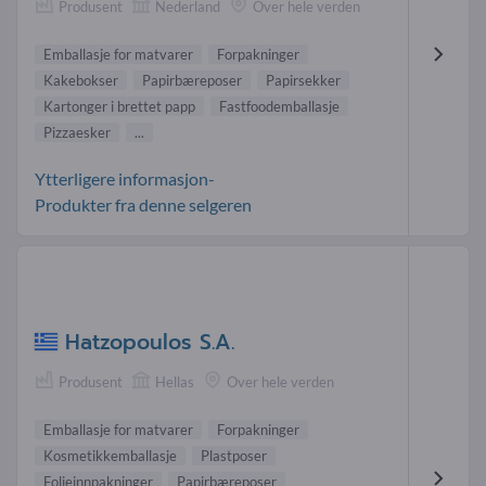
Produsent
Nederland
Over hele verden
Emballasje for matvarer
Forpakninger
Kakebokser
Papirbæreposer
Papirsekker
Kartonger i brettet papp
Fastfoodemballasje
Pizzaesker
...
Ytterligere informasjon-
Produkter fra denne selgeren
Hatzopoulos S.A.
Produsent
Hellas
Over hele verden
Emballasje for matvarer
Forpakninger
Kosmetikkemballasje
Plastposer
Folieinnpakninger
Papirbæreposer