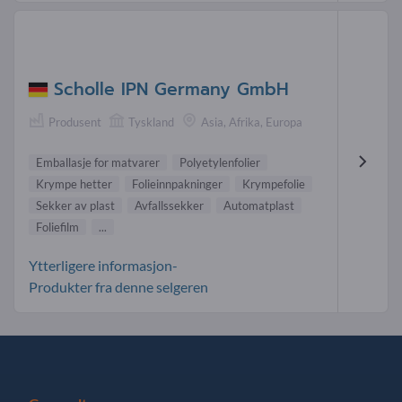
Scholle IPN Germany GmbH
Produsent
Tyskland
Asia, Afrika, Europa
Emballasje for matvarer
Polyetylenfolier
Krympe hetter
Folieinnpakninger
Krympefolie
Sekker av plast
Avfallssekker
Automatplast
Foliefilm
...
Ytterligere informasjon-
Produkter fra denne selgeren