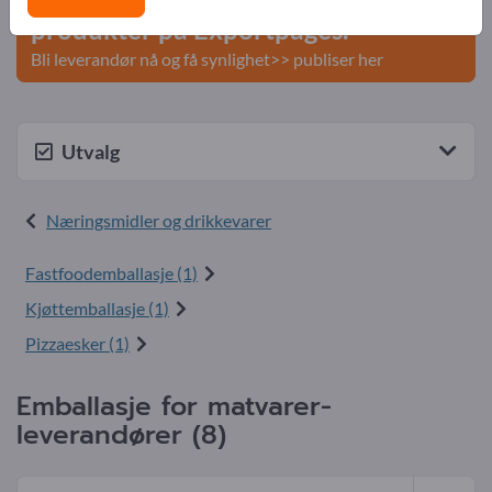
produkter på Exportpages.
Bli leverandør nå og få synlighet>> publiser her
Utvalg
Næringsmidler og drikkevarer
Fastfoodemballasje (1)
Kjøttemballasje (1)
Pizzaesker (1)
Emballasje for matvarer-
leverandører (8)