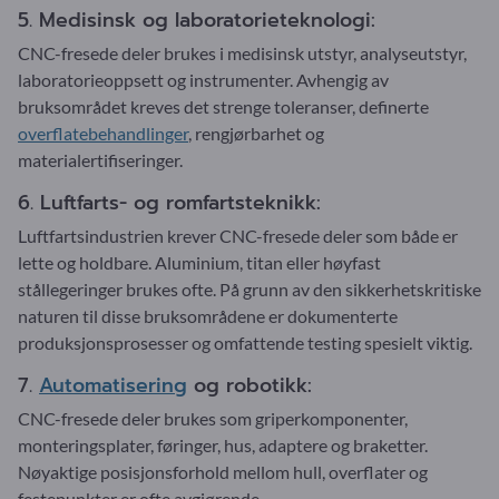
5. Medisinsk og laboratorieteknologi:
CNC-fresede deler brukes i medisinsk utstyr, analyseutstyr,
laboratorieoppsett og instrumenter. Avhengig av
bruksområdet kreves det strenge toleranser, definerte
overflatebehandlinger
, rengjørbarhet og
materialertifiseringer.
6. Luftfarts- og romfartsteknikk:
Luftfartsindustrien krever CNC-fresede deler som både er
lette og holdbare. Aluminium, titan eller høyfast
stållegeringer brukes ofte. På grunn av den sikkerhetskritiske
naturen til disse bruksområdene er dokumenterte
produksjonsprosesser og omfattende testing spesielt viktig.
7.
Automatisering
og robotikk:
CNC-fresede deler brukes som griperkomponenter,
monteringsplater, føringer, hus, adaptere og braketter.
Nøyaktige posisjonsforhold mellom hull, overflater og
festepunkter er ofte avgjørende.