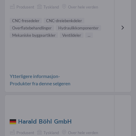
Produsent
Tyskland
Over hele verden
CNC-fresedeler
CNC-dreiebenkdeler
Overflatebehandlinger
Hydraulikkomponenter
Mekaniske byggeartikler
Ventildeler
...
Ytterligere informasjon-
Produkter fra denne selgeren
Harald Böhl GmbH
Produsent
Tyskland
Over hele verden