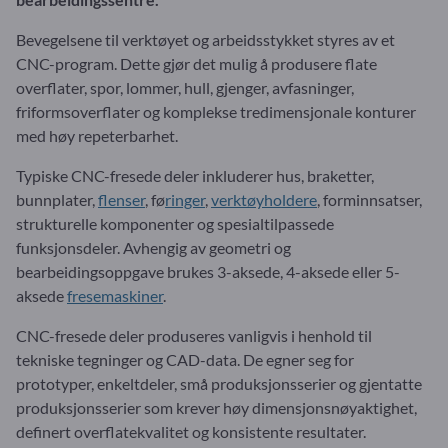
Bevegelsene til verktøyet og arbeidsstykket styres av et
CNC-program. Dette gjør det mulig å produsere flate
overflater, spor, lommer, hull, gjenger, avfasninger,
friformsoverflater og komplekse tredimensjonale konturer
med høy repeterbarhet.
Typiske CNC-fresede deler inkluderer hus, braketter,
bunnplater,
flenser
, fø
ringer
,
verktøyholdere
, forminnsatser,
strukturelle komponenter og spesialtilpassede
funksjonsdeler. Avhengig av geometri og
bearbeidingsoppgave brukes 3-aksede, 4-aksede eller 5-
aksede
fresemaskiner
.
CNC-fresede deler produseres vanligvis i henhold til
tekniske tegninger og CAD-data. De egner seg for
prototyper, enkeltdeler, små produksjonsserier og gjentatte
produksjonsserier som krever høy dimensjonsnøyaktighet,
definert overflatekvalitet og konsistente resultater.