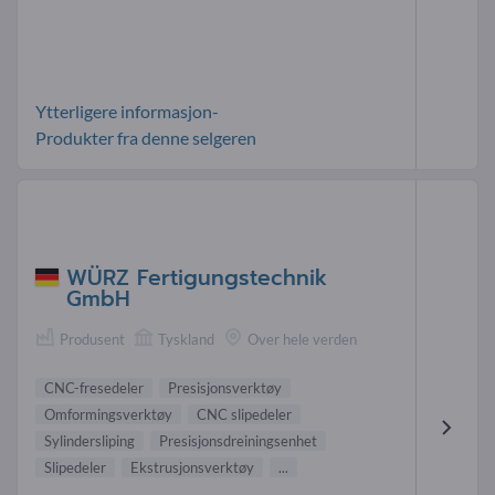
Ytterligere informasjon-
Produkter fra denne selgeren
WÜRZ Fertigungstechnik
GmbH
Produsent
Tyskland
Over hele verden
CNC-fresedeler
Presisjonsverktøy
Omformingsverktøy
CNC slipedeler
Sylindersliping
Presisjonsdreiningsenhet
Slipedeler
Ekstrusjonsverktøy
...