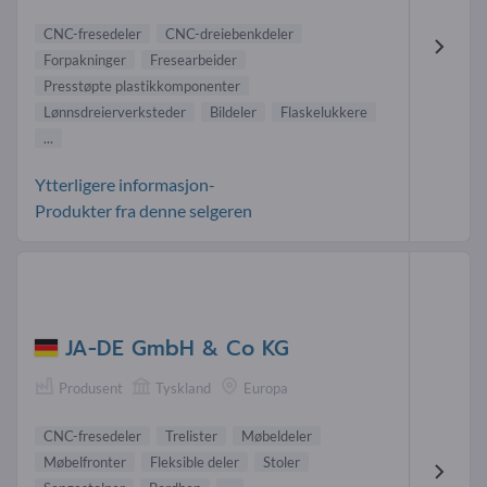
CNC-fresedeler
CNC-dreiebenkdeler
Forpakninger
Fresearbeider
Presstøpte plastikkomponenter
Lønnsdreierverksteder
Bildeler
Flaskelukkere
...
Ytterligere informasjon-
Produkter fra denne selgeren
JA-DE GmbH & Co KG
Produsent
Tyskland
Europa
CNC-fresedeler
Trelister
Møbeldeler
Møbelfronter
Fleksible deler
Stoler