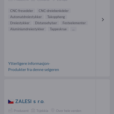
CNC-fresedeler
CNC-dreiebenkdeler
Automatdreiestykker
Takoppheng
Dreiestykker
Distansehylser
Festeelementer
Aluminiumdreiestykker
Tappeskrue
...
Ytterligere informasjon-
Produkter fra denne selgeren
ZALESI s r.o.
Produsent
Tsjekkia
Over hele verden