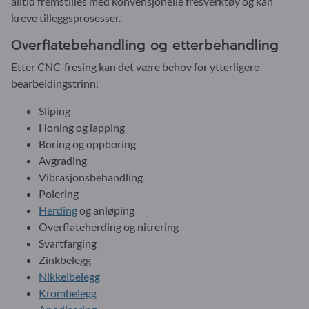
alltid fremstilles med konvensjonelle fresverktøy og kan
kreve tilleggsprosesser.
Overflatebehandling og etterbehandling
Etter CNC-fresing kan det være behov for ytterligere
bearbeidingstrinn:
Sliping
Honing og lapping
Boring og oppboring
Avgrading
Vibrasjonsbehandling
Polering
Herding
og anløping
Overflateherding og nitrering
Svartfarging
Zinkbelegg
Nikkelbelegg
Krombelegg