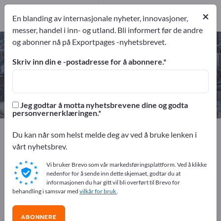
7
Produsent
×
En blanding av internasjonale nyheter, innovasjoner,
7
messer, handel i inn- og utland. Bli informert før de andre
og abonner nå på Exportpages -nyhetsbrevet.
CNC-fresedeler – finn
produsenter og leverandører
Skriv inn din e -postadresse for å abonnere.
eksportører
Produsent
7
7
Jeg godtar å motta nyhetsbrevene dine og godta
personvernerklæringen.
Exportpages
Tjenesteytelser
CNC-leieproduksjon
Du kan når som helst melde deg av ved å bruke lenken i
CNC-fresedeler
vårt nyhetsbrev.
Vi bruker Brevo som vår markedsføringsplattform. Ved å klikke
Annonser gratis på Exportpages!
nedenfor for å sende inn dette skjemaet, godtar du at
informasjonen du har gitt vil bli overført til Brevo for
Behov – Tilbud – Brukte varer – Forretningskontakter >>
behandling i samsvar med
vilkår for bruk
.
start her
ABONNERE
Publiser din bedrift og dine