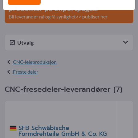
produkter på Exportpages.
Bli leverandør nå og få synlighet>> publiser her
Utvalg
CNC-leieproduksjon
Freste deler
CNC-fresedeler-leverandører (7)
SFB Schwäbische
Formdrehteile GmbH & Co. KG