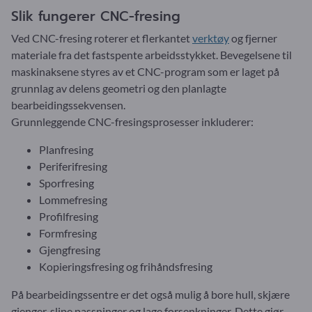
Slik fungerer CNC-fresing
Ved CNC-fresing roterer et flerkantet
verktøy
og fjerner
materiale fra det fastspente arbeidsstykket. Bevegelsene til
maskinaksene styres av et CNC-program som er laget på
grunnlag av delens geometri og den planlagte
bearbeidingssekvensen.
Grunnleggende CNC-fresingsprosesser inkluderer:
Planfresing
Periferifresing
Sporfresing
Lommefresing
Profilfresing
Formfresing
Gjengfresing
Kopieringsfresing og frihåndsfresing
På bearbeidingssentre er det også mulig å bore hull, skjære
gjenger, slipe passninger og lage forsenkninger. Dette gjør