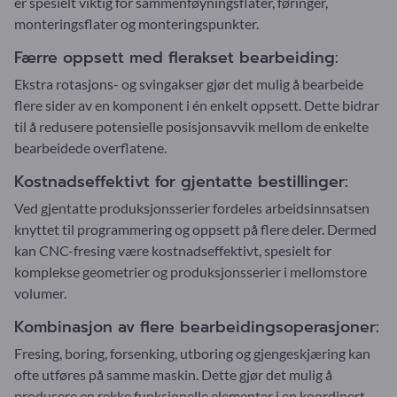
er spesielt viktig for sammenføyningsflater, føringer,
monteringsflater og monteringspunkter.
Færre oppsett med flerakset bearbeiding:
Ekstra rotasjons- og svingakser gjør det mulig å bearbeide
flere sider av en komponent i én enkelt oppsett. Dette bidrar
til å redusere potensielle posisjonsavvik mellom de enkelte
bearbeidede overflatene.
Kostnadseffektivt for gjentatte bestillinger:
Ved gjentatte produksjonsserier fordeles arbeidsinnsatsen
knyttet til programmering og oppsett på flere deler. Dermed
kan CNC-fresing være kostnadseffektivt, spesielt for
komplekse geometrier og produksjonsserier i mellomstore
volumer.
Kombinasjon av flere bearbeidingsoperasjoner:
Fresing, boring, forsenking, utboring og gjengeskjæring kan
ofte utføres på samme maskin. Dette gjør det mulig å
produsere en rekke funksjonelle elementer i en koordinert