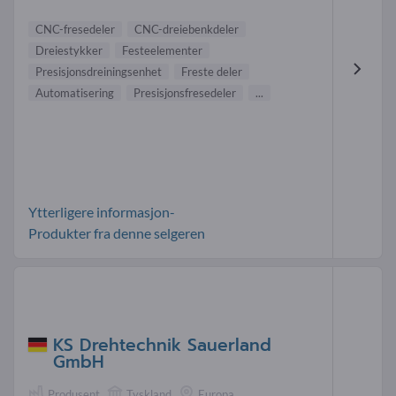
CNC-fresedeler
CNC-dreiebenkdeler
Dreiestykker
Festeelementer
Presisjonsdreiningsenhet
Freste deler
Automatisering
Presisjonsfresedeler
...
Ytterligere informasjon-
Produkter fra denne selgeren
KS Drehtechnik Sauerland
GmbH
Produsent
Tyskland
Europa