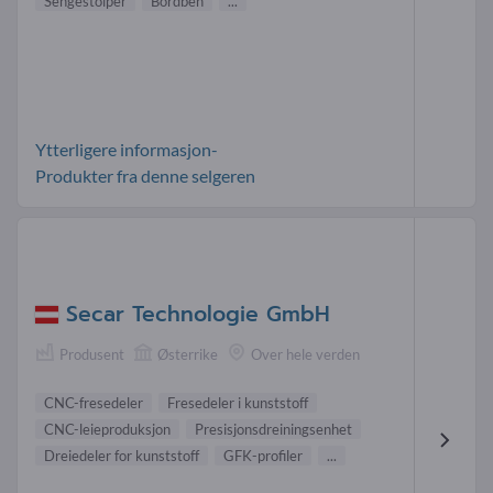
Sengestolper
Bordben
...
Ytterligere informasjon-
Produkter fra denne selgeren
Secar Technologie GmbH
Produsent
Østerrike
Over hele verden
CNC-fresedeler
Fresedeler i kunststoff
CNC-leieproduksjon
Presisjonsdreiningsenhet
Dreiedeler for kunststoff
GFK-profiler
...