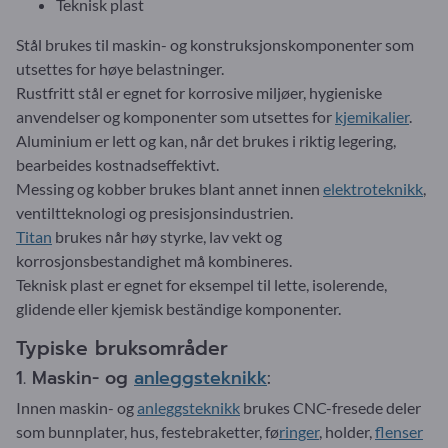
Teknisk plast
Stål brukes til maskin- og konstruksjonskomponenter som
utsettes for høye belastninger.
Rustfritt stål er egnet for korrosive miljøer, hygieniske
anvendelser og komponenter som utsettes for
kjemikalier
.
Aluminium er lett og kan, når det brukes i riktig legering,
bearbeides kostnadseffektivt.
Messing og kobber brukes blant annet innen
elektroteknikk
,
ventiltteknologi og presisjonsindustrien.
Titan
brukes når høy styrke, lav vekt og
korrosjonsbestandighet må kombineres.
Teknisk plast er egnet for eksempel til lette, isolerende,
glidende eller kjemisk beständige komponenter.
Typiske bruksområder
1. Maskin- og
anleggsteknikk
:
Innen maskin- og
anleggsteknikk
brukes CNC-fresede deler
som bunnplater, hus, festebraketter, fø
ringer
, holder,
flenser