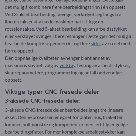
det mulig å kombinere flere bearbeidingstrinn i én oppsett.
Ved 3-akset bearbeiding beveger verktøyet seg langs tre
lineære akser. 4-aksede maskiner har i tillegg en
rotasjonsakse. Ved 5-akset bearbeiding kan arbeidsstykket
eller verktøyet svinges i flere retninger. Dette gjør det mulig å
bearbeide komplekse geometrier og flere
sider
av en del med
færre oppsett.
Den oppnåelige kvaliteten avhenger blant annet av
maskinens stivhet, valg av
verktøy
, festing av arbeidsstykket,
skjæreparametere, programmering og antall nødvendige
oppsett.
Viktige typer CNC-fresede deler
3-aksede CNC-fresede deler:
3-aksede CNC-fresede deler bearbeides langs tre lineære
akser. Denne prosessen er egnet for plater, hus, braketter,
lommer, hullmønstre og komponenter med lett tilgjengelige
bearbeidingsflater. For mer komplekse arbeidsstykker kan