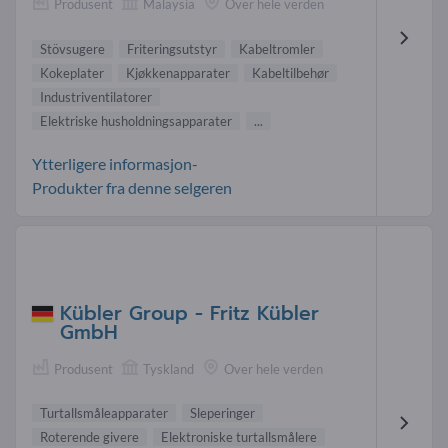
Produsent
Malaysia
Over hele verden
Stövsugere
Friteringsutstyr
Kabeltromler
Kokeplater
Kjøkkenapparater
Kabeltilbehør
Industriventilatorer
Elektriske husholdningsapparater
...
Ytterligere informasjon-
Produkter fra denne selgeren
Kübler Group - Fritz Kübler
GmbH
Produsent
Tyskland
Over hele verden
Turtallsmåleapparater
Sleperinger
Roterende givere
Elektroniske turtallsmålere