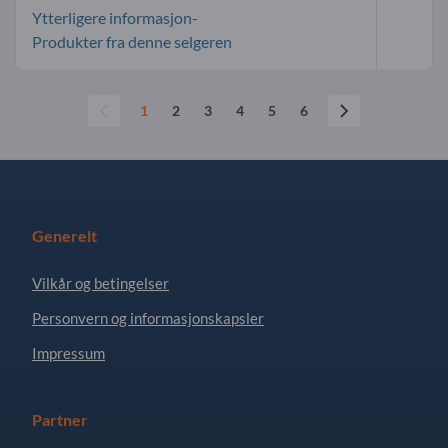
Ytterligere informasjon-
Produkter fra denne selgeren
1
2
3
4
5
6
Generelt
Vilkår og betingelser
Personvern og informasjonskapsler
Impressum
Partner