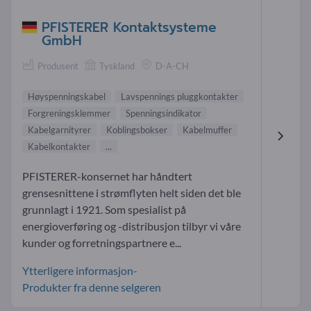
PFISTERER Kontaktsysteme
GmbH
Produsent
Tyskland
D-A-CH
Høyspenningskabel
Lavspennings pluggkontakter
Forgreningsklemmer
Spenningsindikator
Kabelgarnityrer
Koblingsbokser
Kabelmuffer
Kabelkontakter
...
PFISTERER-konsernet har håndtert
grensesnittene i strømflyten helt siden det ble
grunnlagt i 1921. Som spesialist på
energioverføring og -distribusjon tilbyr vi våre
kunder og forretningspartnere e...
Ytterligere informasjon-
Produkter fra denne selgeren