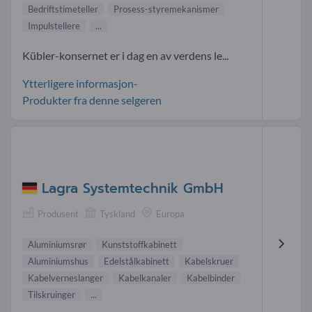
Bedriftstimeteller
Prosess-styremekanismer
Impulstellere
...
Kübler-konsernet er i dag en av verdens le...
Ytterligere informasjon-
Produkter fra denne selgeren
Lagra Systemtechnik GmbH
Produsent
Tyskland
Europa
Aluminiumsrør
Kunststoffkabinett
Aluminiumshus
Edelstålkabinett
Kabelskruer
Kabelverneslanger
Kabelkanaler
Kabelbinder
Tilskruinger
...