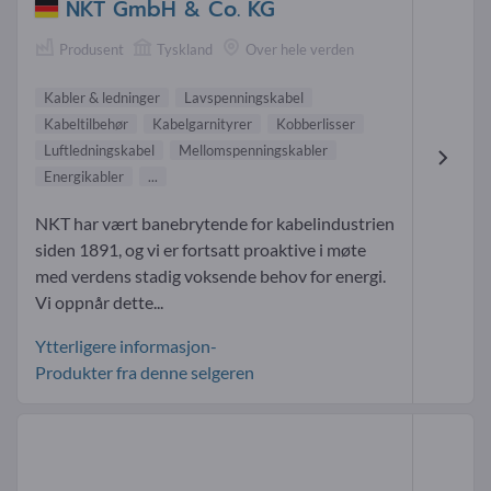
NKT GmbH & Co. KG
Produsent
Tyskland
Over hele verden
Kabler & ledninger
Lavspenningskabel
Kabeltilbehør
Kabelgarnityrer
Kobberlisser
Luftledningskabel
Mellomspenningskabler
Energikabler
...
NKT har vært banebrytende for kabelindustrien
siden 1891, og vi er fortsatt proaktive i møte
med verdens stadig voksende behov for energi.
Vi oppnår dette...
Ytterligere informasjon-
Produkter fra denne selgeren