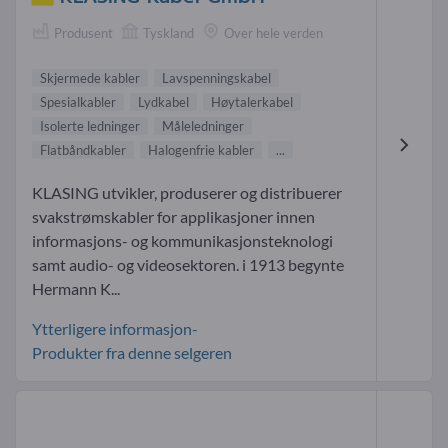
Produsent
Tyskland
Over hele verden
Skjermede kabler
Lavspenningskabel
Spesialkabler
Lydkabel
Høytalerkabel
Isolerte ledninger
Måleledninger
Flatbåndkabler
Halogenfrie kabler
...
KLASING utvikler, produserer og distribuerer
svakstrømskabler for applikasjoner innen
informasjons- og kommunikasjonsteknologi
samt audio- og videosektoren. i 1913 begynte
Hermann K...
Ytterligere informasjon-
Produkter fra denne selgeren