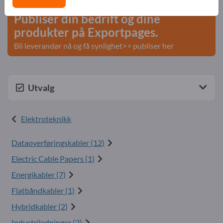
Publiser din bedrift og dine
produkter på Exportpages.
Bli leverandør nå og få synlighet>> publiser her
Utvalg
Elektroteknikk
Dataoverføringskabler (12)
Electric Cable Papers (1)
Energikabler (7)
Flatbåndkabler (1)
Hybridkabler (2)
Industriledninger (2)