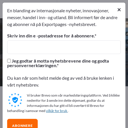
Produsent
60
×
En blanding av internasjonale nyheter, innovasjoner,
Distributører
3
messer, handel i inn- og utland. Bli informert før de andre
og abonner nå på Exportpages -nyhetsbrevet.
Kabler & ledninger – finn
produsenter og leverandører
Skriv inn din e -postadresse for å abonnere.
eksportører
Produsent
63
60
Jeg godtar å motta nyhetsbrevene dine og godta
personvernerklæringen.
Distributører
3
Du kan når som helst melde deg av ved å bruke lenken i
vårt nyhetsbrev.
Exportpages
Elektroteknikk
Kabler & ledninger
Vi bruker Brevo som vår markedsføringsplattform. Ved å klikke
nedenfor for å sende inn dette skjemaet, godtar du at
informasjonen du har gitt vil bli overført til Brevo for
Annonser gratis på Exportpages!
behandling i samsvar med
vilkår for bruk
.
Behov – Tilbud – Brukte varer – Forretningskontakter >>
start her
ABONNERE