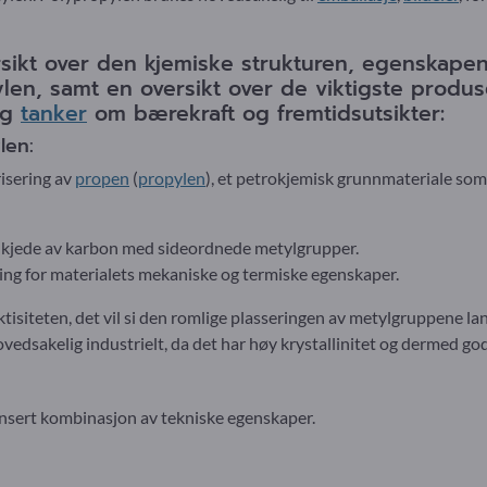
rsikt over den kjemiske strukturen, egenskape
len, samt en oversikt over de viktigste produ
og
tanker
om bærekraft og fremtidsutsikter:
len:
isering av
propen
(
propylen
), et petrokjemisk grunnmateriale som
dkjede av karbon med sideordnede metylgrupper.
ing for materialets mekaniske og termiske egenskaper.
ktisiteten, det vil si den romlige plasseringen av metylgruppene la
vedsakelig industrielt, da det har høy krystallinitet og dermed g
nsert kombinasjon av tekniske egenskaper.