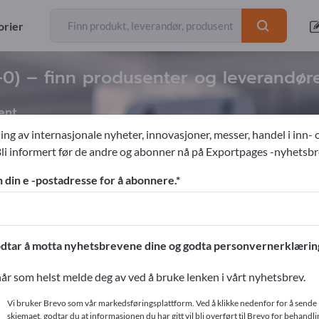
-0
orier
-0
) – finn produsenter og leverandør
ent
ing av internasjonale nyheter, innovasjoner, messer, handel i inn- 
Bli informert før de andre og abonner nå på Exportpages -nyhetsbr
Tekniske kunststoffer
Polypropylen (PP)
n din e -postadresse for å abonnere.
ges!
ntakter >> start her
dtar å motta nyhetsbrevene dine og godta personvernerklærin
produkter på Exportpages.
år som helst melde deg av ved å bruke lenken i vårt nyhetsbrev.
r
Vi bruker Brevo som vår markedsføringsplattform. Ved å klikke nedenfor for å sende 
skjemaet, godtar du at informasjonen du har gitt vil bli overført til Brevo for behandlin