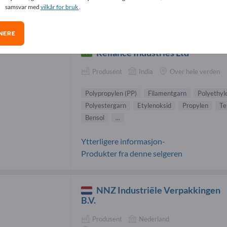
samsvar med
vilkår for bruk
.
ypropylen (PP) (
9003-07-0
)-leverandør
NERE
Reliance Industries Ltd
Produsent
India
Over hele verden
Polypropylen (PP)
Filamentgarn
Polyethyl
Polyestergarn
Etylenoksid
Propylen
Te
Bensol
...
Ytterligere informasjon-
Produkter fra denne selgeren
NNZ Industriële Verpakkingen
B.V.
Produsent
Nederland