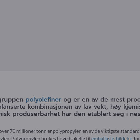
r gruppen
polyolefiner
og er en av de mest prod
lanserte kombinasjonen av lav vekt, høy kjem
sk produserbarhet har den etablert seg i nest
ver 70 millioner tonn er polypropylen en av de viktigste standar
ylen. Polypropylen brukes hovedsakelig til
emballasje
,
bildeler
, f