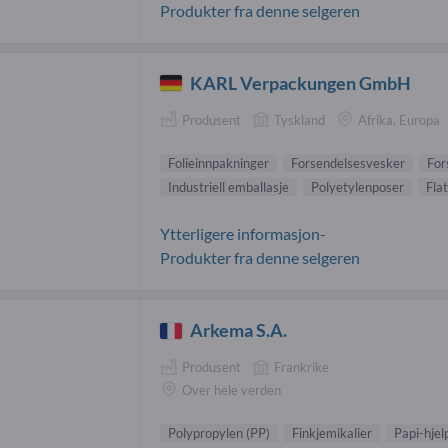
Produkter fra denne selgeren
KARL Verpackungen GmbH
Produsent
Tyskland
Afrika, Europa
Folieinnpakninger
Forsendelsesvesker
For
Industriell emballasje
Polyetylenposer
Fla
Ytterligere informasjon-
Produkter fra denne selgeren
Arkema S.A.
Produsent
Frankrike
Over hele verden
Polypropylen (PP)
Finkjemikalier
Papi-hjel