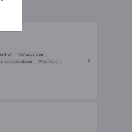
er (6)
en (PE)
Polykarbonater
rmoplastblandinger
Xylen (xylol)