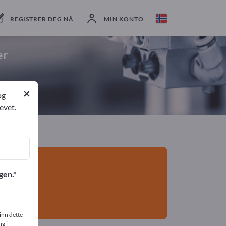
eksportører
6
Produsent
6
REGISTRER DEG NÅ
MIN KONTO
er
×
og
evet.
gen.
inn dette
g i