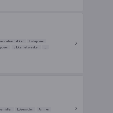
sendelsespakker
Folieposer
tposer
Sikkerhetsvesker
...
pemidler
Løsemidler
Aminer