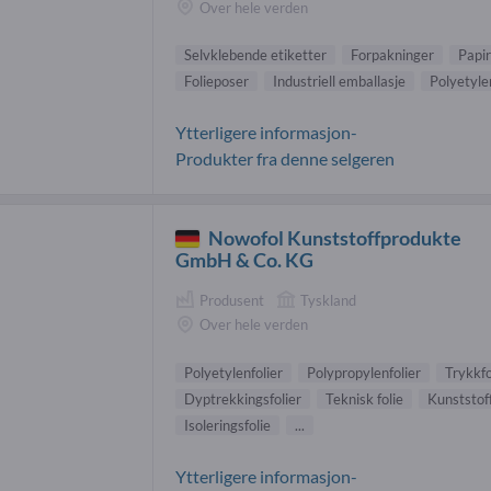
Over hele verden
Selvklebende etiketter
Forpakninger
Papir
Folieposer
Industriell emballasje
Polyetyle
Ytterligere informasjon-
Produkter fra denne selgeren
Nowofol Kunststoffprodukte
GmbH & Co. KG
Produsent
Tyskland
Over hele verden
Polyetylenfolier
Polypropylenfolier
Trykkfo
Dyptrekkingsfolier
Teknisk folie
Kunststoff
Isoleringsfolie
...
Ytterligere informasjon-