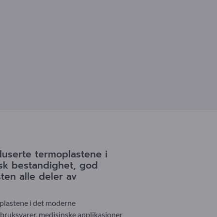
userte termoplastene i
isk bestandighet, god
en alle deler av
dplastene i det moderne
orbruksvarer, medisinske applikasjoner