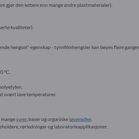
 som gjør den lettere enn mange andre plastmaterialer).
erte kvaliteter).
levende hengsel"-egenskap - tynnfilmhengsler kan bøyes flere gange
0 °C.
polyetylen.
d svært lave temperaturer.
t mange
syrer
, baser og organiske
løsemidler
.
beholdere, rørledninger og laboratorieapplikasjoner.