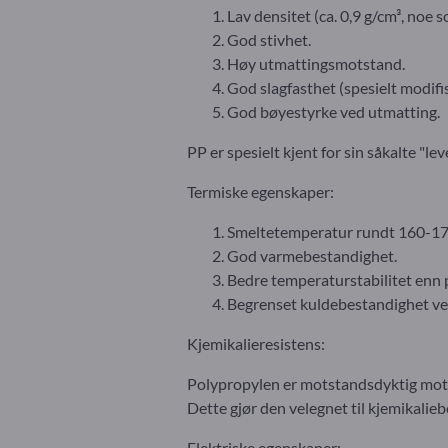
Lav densitet (ca. 0,9 g/cm³, noe
God stivhet.
Høy utmattingsmotstand.
God slagfasthet (spesielt modifis
God bøyestyrke ved utmatting.
PP er spesielt kjent for sin såkalte "
Termiske egenskaper:
Smeltetemperatur rundt 160-17
God varmebestandighet.
Bedre temperaturstabilitet enn 
Begrenset kuldebestandighet ve
Kjemikalieresistens:
Polypropylen er motstandsdyktig mo
Dette gjør den velegnet til kjemikalie
Elektriske egenskaper: