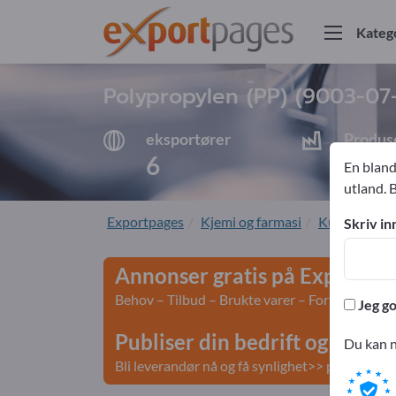
9003-07
Kateg
Polypropylen (PP) (
9003-07
eksportører
Produs
6
6
En bland
utland. 
Exportpages
Kjemi og farmasi
Kunststoffer
Skriv in
Annonser gratis på Exportpa
Behov – Tilbud – Brukte varer – Forretningsko
Jeg go
Publiser din bedrift og dine 
Du kan n
Bli leverandør nå og få synlighet>> publiser he