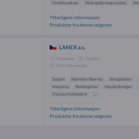
Fenolharpikser
Malingsfjerningsmiddel
Am
Ytterligere informasjon-
Produkter fra denne selgeren
LANEX a.s.
Produsent
Tsjekkia
Over hele verden
Sygarn
Kjemiske fiberrep
Stroppbelter
Hamprep
Redningstau
Høydesikringer
Transportbeholdere
...
Ytterligere informasjon-
Produkter fra denne selgeren