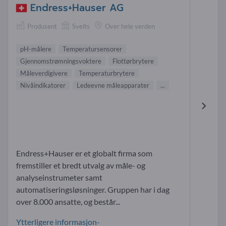
Endress+Hauser AG
Produsent
Sveits
Over hele verden
pH-målere
Temperatursensorer
Gjennomstrømningsvoktere
Flottørbrytere
Måleverdigivere
Temperaturbrytere
Nivåindikatorer
Ledeevne måleapparater
...
Endress+Hauser er et globalt firma som
fremstiller et bredt utvalg av måle- og
analyseinstrumeter samt
automatiseringsløsninger. Gruppen har i dag
over 8.000 ansatte, og består...
Ytterligere informasjon-