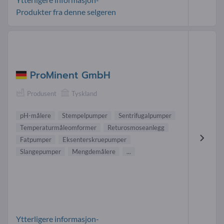
Produkter fra denne selgeren
ProMinent GmbH
Produsent
Tyskland
pH-målere
Stempelpumper
Sentrifugalpumper
Temperaturmåleomformer
Returosmoseanlegg
Fatpumper
Eksenterskruepumper
Slangepumper
Mengdemålere
...
Ytterligere informasjon-