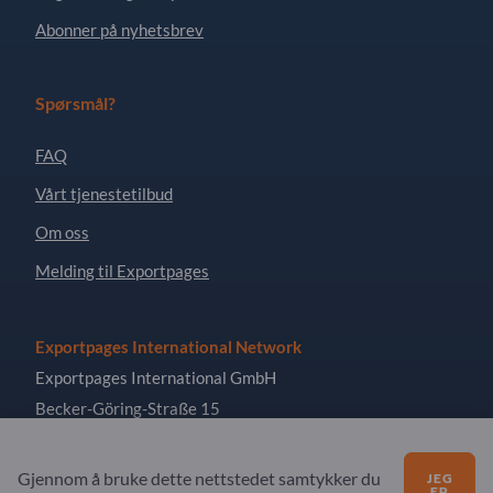
Abonner på nyhetsbrev
Spørsmål?
FAQ
Vårt tjenestetilbud
Om oss
Melding til Exportpages
Exportpages International Network
Exportpages International GmbH
Becker-Göring-Straße 15
76307 Karlsbad
Germany
Gjennom å bruke dette nettstedet samtykker du
JEG
ER