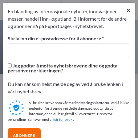
4
Produsent
×
En blanding av internasjonale nyheter, innovasjoner,
4
messer, handel i inn- og utland. Bli informert før de andre
og abonner nå på Exportpages -nyhetsbrevet.
pH-målere – finn produsenter og
leverandører
Skriv inn din e -postadresse for å abonnere.
eksportører
Produsent
4
4
Jeg godtar å motta nyhetsbrevene dine og godta
personvernerklæringen.
Exportpages
Målteknologi og optikk
Målingsteknikk
Du kan når som helst melde deg av ved å bruke lenken i
Fyskalske måleapparater
pH-målere
vårt nyhetsbrev.
Vi bruker Brevo som vår markedsføringsplattform. Ved å klikke
Annonser gratis på Exportpages!
nedenfor for å sende inn dette skjemaet, godtar du at
informasjonen du har gitt vil bli overført til Brevo for
Behov – Tilbud – Brukte varer – Forretningskontakter >>
behandling i samsvar med
vilkår for bruk
.
start her
ABONNERE
Publiser din bedrift og dine