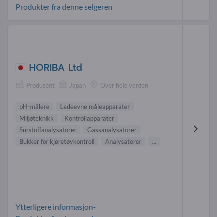
Produkter fra denne selgeren
HORIBA Ltd
Produsent
Japan
Over hele verden
pH-målere
Ledeevne måleapparater
Miljøteknikk
Kontrollapparater
Surstoffanalysatorer
Gassanalysatorer
Bukker for kjøretøykontroll
Analysatorer
...
Ytterligere informasjon-