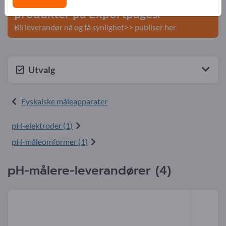
produkter på Exportpages.
Bli leverandør nå og få synlighet>> publiser her
Utvalg
Fyskalske måleapparater
pH-elektroder (1)
pH-måleomformer (1)
pH-målere-leverandører (4)