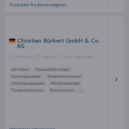
Produkter fra denne selgeren
Christian Bürkert GmbH & Co.
KG
Produsent
Tyskland
Over hele verden
pH-målere
Pneumatiske slanger
Doseringspumper
Temperatursensorer
Doseringsapparater
Membranpumper
Temperaturbrytere
Rotasjonsdrev
...
Ytterligere informasjon-