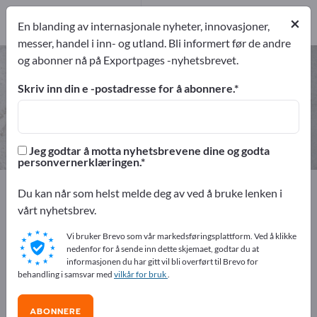
9
Produsent
×
En blanding av internasjonale nyheter, innovasjoner,
9
messer, handel i inn- og utland. Bli informert før de andre
og abonner nå på Exportpages -nyhetsbrevet.
Frisørutstyr – finn produsenter og
leverandører
Skriv inn din e -postadresse for å abonnere.
eksportører
Produsent
9
9
Jeg godtar å motta nyhetsbrevene dine og godta
personvernerklæringen.
Exportpages
Råvarer og verksteddeler
Du kan når som helst melde deg av ved å bruke lenken i
Kommersielle forbruksmatriell
Frisørutstyr
vårt nyhetsbrev.
Vi bruker Brevo som vår markedsføringsplattform. Ved å klikke
Annonser gratis på Exportpages!
nedenfor for å sende inn dette skjemaet, godtar du at
informasjonen du har gitt vil bli overført til Brevo for
Behov – Tilbud – Brukte varer – Forretningskontakter >>
behandling i samsvar med
vilkår for bruk
.
start her
ABONNERE
Publiser din bedrift og dine