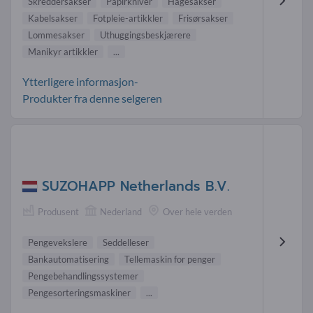
Skreddersakser
Papirkniver
Hagesakser
Kabelsakser
Fotpleie-artikkler
Frisørsakser
Lommesakser
Uthuggingsbeskjærere
Manikyr artikkler
...
Ytterligere informasjon-
Produkter fra denne selgeren
SUZOHAPP Netherlands B.V.
Produsent
Nederland
Over hele verden
Pengevekslere
Seddelleser
Bankautomatisering
Tellemaskin for penger
Pengebehandlingssystemer
Pengesorteringsmaskiner
...