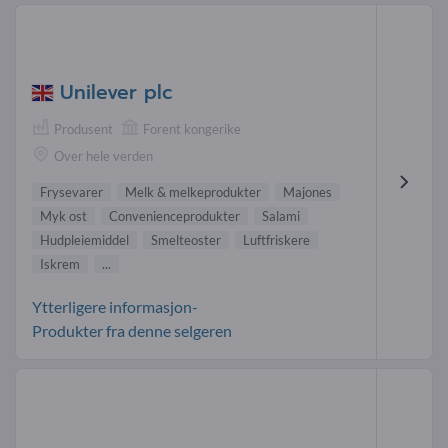
Unilever plc
Produsent
Forent kongerike
Over hele verden
Frysevarer
Melk & melkeprodukter
Majones
Myk ost
Convenienceprodukter
Salami
Hudpleiemiddel
Smelteoster
Luftfriskere
Iskrem
...
Ytterligere informasjon-
Produkter fra denne selgeren