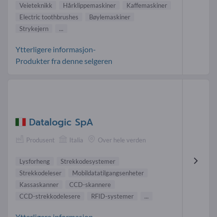
Veieteknikk
Hårklippemaskiner
Kaffemaskiner
Electric toothbrushes
Bøylemaskiner
Strykejern
...
Ytterligere informasjon-
Produkter fra denne selgeren
Datalogic SpA
Produsent
Italia
Over hele verden
Lysforheng
Strekkodesystemer
Strekkodeleser
Mobildatatilgangsenheter
Kassaskanner
CCD-skannere
CCD-strekkodelesere
RFID-systemer
...
Ytterligere informasjon-