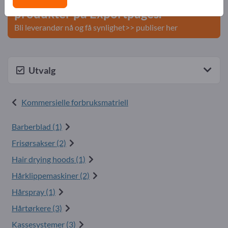
produkter på Exportpages.
Bli leverandør nå og få synlighet>> publiser her
Utvalg
Kommersielle forbruksmatriell
Barberblad (1)
Frisørsakser (2)
Hair drying hoods (1)
Hårklippemaskiner (2)
Hårspray (1)
Hårtørkere (3)
Kassesystemer (3)