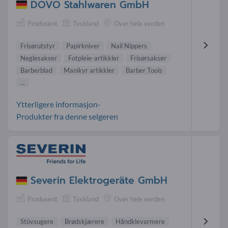
DOVO Stahlwaren GmbH
Produsent
Tyskland
Over hele verden
Frisørutstyr
Papirkniver
Nail Nippers
Neglesakser
Fotpleie-artikkler
Frisørsakser
Barberblad
Manikyr artikkler
Barber Tools
...
Ytterligere informasjon-
Produkter fra denne selgeren
Severin Elektrogeräte GmbH
Produsent
Tyskland
Over hele verden
Stövsugere
Brødskjærere
Håndklevarmere