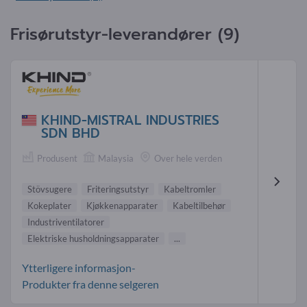
Frisørutstyr-leverandører (9)
KHIND-MISTRAL INDUSTRIES
SDN BHD
Produsent
Malaysia
Over hele verden
Stövsugere
Friteringsutstyr
Kabeltromler
Kokeplater
Kjøkkenapparater
Kabeltilbehør
Industriventilatorer
Elektriske husholdningsapparater
...
Ytterligere informasjon-
Produkter fra denne selgeren