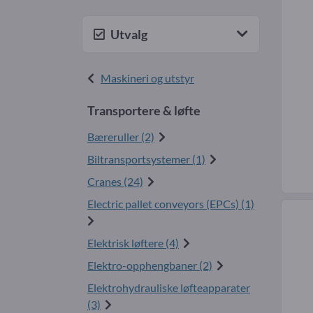
Utvalg
Maskineri og utstyr
Transportere & løfte
Bæreruller (2)
Biltransportsystemer (1)
Cranes (24)
Electric pallet conveyors (EPCs) (1)
Elektrisk løftere (4)
Elektro-opphengbaner (2)
Elektrohydrauliske løfteapparater
(3)