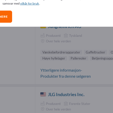
samsvar med
vilkår for bruk
.
nsportere & løfte-leverandører (100)
NERE
Jungheinrich AG
Produsent
Tyskland
Over hele verden
Væskebefordrerapparater
Gaffeltrucker
O
Høye hyllelager
Pallereoler
Betjeningsappa
Ytterligere informasjon-
Produkter fra denne selgeren
JLG Industries Inc.
Produsent
Forente Stater
Over hele verden