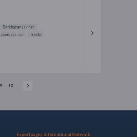
Barkingsmaskiner
Sagemaskiner
Treklo
9
10
Exportpages International Network