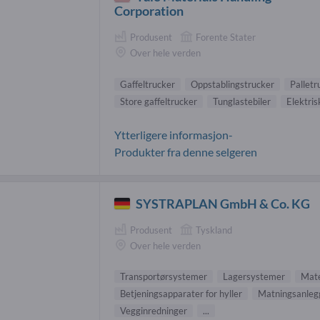
Corporation
Produsent
Forente Stater
Over hele verden
Gaffeltrucker
Oppstablingstrucker
Palletr
Store gaffeltrucker
Tunglastebiler
Elektris
Ytterligere informasjon-
Produkter fra denne selgeren
SYSTRAPLAN GmbH & Co. KG
Produsent
Tyskland
Over hele verden
Transportørsystemer
Lagersystemer
Mate
Betjeningsapparater for hyller
Matningsanleg
Vegginredninger
...