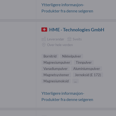
Ytterligere informasjon-
Produkter fra denne selgeren
HME - Technologies GmbH
Leverandør
Sveits
Over hele verden
Bornitrid
Nikkelpulver
Magnesiumpulver
Tinnpulver
Vanadiumpulver
Aluminiumspulver
Magnetsystemer
Jernoksid (E 172)
Magnesiumoksid
...
Ytterligere informasjon-
Produkter fra denne selgeren