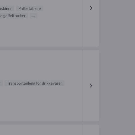
skiner
Pallestablere
e gaffeltrucker
...
r
Transportanlegg for drikkevarer