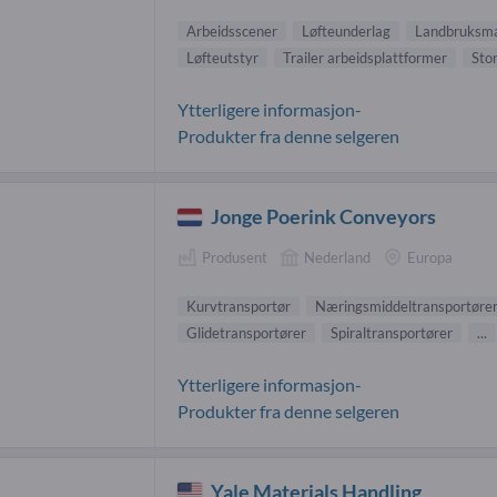
Arbeidsscener
Løfteunderlag
Landbruksma
Løfteutstyr
Trailer arbeidsplattformer
Stor
Ytterligere informasjon-
Produkter fra denne selgeren
Jonge Poerink Conveyors
Produsent
Nederland
Europa
Kurvtransportør
Næringsmiddeltransportøre
Glidetransportører
Spiraltransportører
...
Ytterligere informasjon-
Produkter fra denne selgeren
Yale Materials Handling