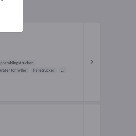
ppstablingstrucker
rater for hyller
Palletrucker
...