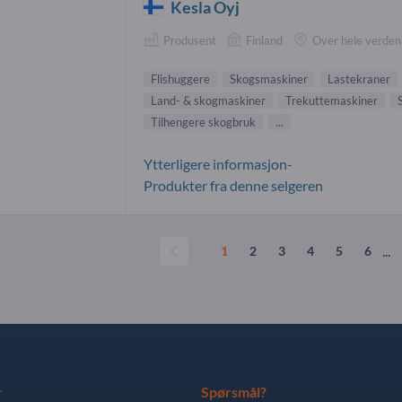
Kesla Oyj
Produsent
Finland
Over hele verden
Flishuggere
Skogsmaskiner
Lastekraner
Land- & skogmaskiner
Trekuttemaskiner
Tilhengere skogbruk
...
Ytterligere informasjon-
Produkter fra denne selgeren
...
1
2
3
4
5
6
r
Spørsmål?