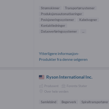
Strømskinner
Transportørsystemer
Produksjonsautomatiseringer
Posisjoneringssystemer
Kabelvogner
Kontaktledninger
Dataoverføringssystemer
...
Ytterligere informasjon-
Produkter fra denne selgeren
Ryson International Inc.
Produsent
Forente Stater
Over hele verden
Samlebånd
Begerverk
Spiraltransportører