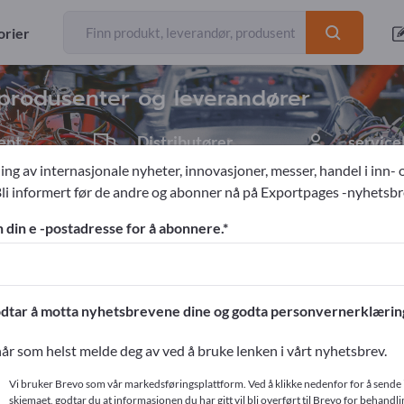
eksportører
Produsent
100
97
orier
n produsenter og leverandører
ent
Distributører
service
2
1
ing av internasjonale nyheter, innovasjoner, messer, handel i inn- 
Bli informert før de andre og abonner nå på Exportpages -nyhetsbr
ere & løfte
n din e -postadresse for å abonnere.
ges!
ntakter >> start her
dtar å motta nyhetsbrevene dine og godta personvernerklærin
produkter på Exportpages.
år som helst melde deg av ved å bruke lenken i vårt nyhetsbrev.
r
Vi bruker Brevo som vår markedsføringsplattform. Ved å klikke nedenfor for å sende 
skjemaet, godtar du at informasjonen du har gitt vil bli overført til Brevo for behandlin