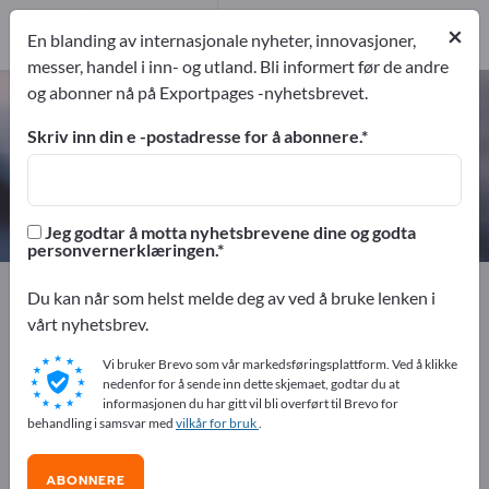
2
Produsent
×
En blanding av internasjonale nyheter, innovasjoner,
2
messer, handel i inn- og utland. Bli informert før de andre
og abonner nå på Exportpages -nyhetsbrevet.
Plastforbindelser – finn
produsenter og leverandører
Skriv inn din e -postadresse for å abonnere.
eksportører
Produsent
2
2
Jeg godtar å motta nyhetsbrevene dine og godta
personvernerklæringen.
Exportpages
Kjemi og farmasi
Kunststoffer
Du kan når som helst melde deg av ved å bruke lenken i
Tilsetningsstoffer til plast
Plastforbindelser
vårt nyhetsbrev.
Vi bruker Brevo som vår markedsføringsplattform. Ved å klikke
Annonser gratis på Exportpages!
nedenfor for å sende inn dette skjemaet, godtar du at
informasjonen du har gitt vil bli overført til Brevo for
Behov – Tilbud – Brukte varer – Forretningskontakter >>
behandling i samsvar med
vilkår for bruk
.
start her
ABONNERE
Publiser din bedrift og dine