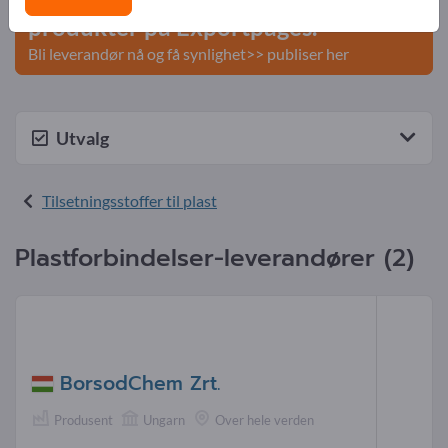
produkter på Exportpages.
Bli leverandør nå og få synlighet>> publiser her
Utvalg
Tilsetningsstoffer til plast
Plastforbindelser-leverandører (2)
BorsodChem Zrt.
Produsent
Ungarn
Over hele verden