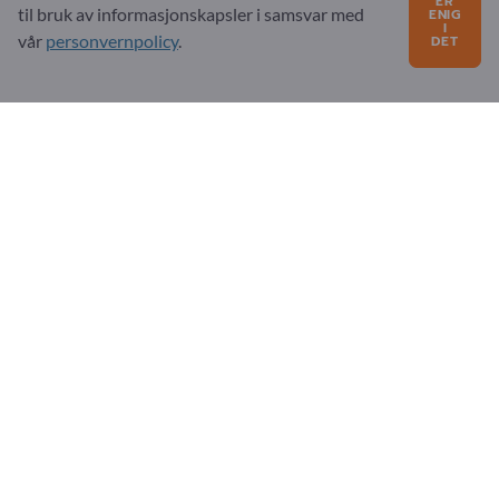
ER
til bruk av informasjonskapsler i samsvar med
ENIG
I
FAQ
vår
personvernpolicy
.
DET
Vårt tjenestetilbud
Om oss
Melding til Exportpages
Exportpages International Network
Exportpages International GmbH
Becker-Göring-Straße 15
76307 Karlsbad
Germany
Copyright © 2026 Exportpages International GmbH. All
Rights Reserved.