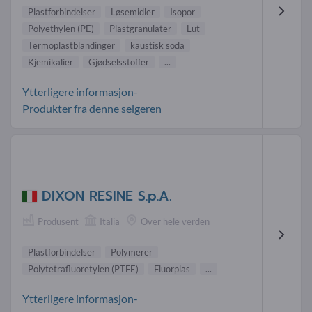
Plastforbindelser
Løsemidler
Isopor
Polyethylen (PE)
Plastgranulater
Lut
Termoplastblandinger
kaustisk soda
Kjemikalier
Gjødselsstoffer
...
Ytterligere informasjon-
Produkter fra denne selgeren
DIXON RESINE S.p.A.
Produsent
Italia
Over hele verden
Plastforbindelser
Polymerer
Polytetrafluoretylen (PTFE)
Fluorplas
...
Ytterligere informasjon-