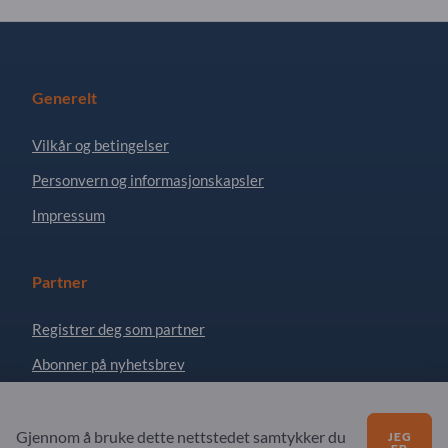
Generelt
Vilkår og betingelser
Personvern og informasjonskapsler
Impressum
Partner
Registrer deg som partner
Abonner på nyhetsbrev
Spørsmål?
Gjennom å bruke dette nettstedet samtykker du
JEG