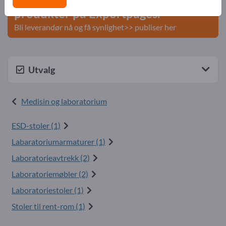
produkter på Exportpages.
Bli leverandør nå og få synlighet>> publiser her
Utvalg
Medisin og laboratorium
ESD-stoler (1)
Labaratoriumarmaturer (1)
Laboratorieavtrekk (2)
Laboratoriemøbler (2)
Laboratoriestoler (1)
Stoler til rent-rom (1)