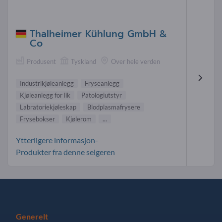
Thalheimer Kühlung GmbH &
Co
Produsent
Tyskland
Over hele verden
Industrikjøleanlegg
Fryseanlegg
Kjøleanlegg for lik
Patologiutstyr
Labratoriekjøleskap
Blodplasmafrysere
Frysebokser
Kjølerom
...
Ytterligere informasjon-
Produkter fra denne selgeren
Generelt