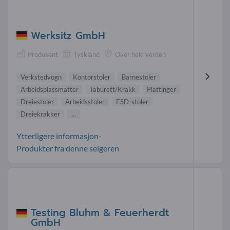
Werksitz GmbH
Produsent
Tyskland
Over hele verden
Verkstedvogn
Kontorstoler
Barnestoler
Arbeidsplassmatter
Taburett/Krakk
Plattinger
Dreiestoler
Arbeidsstoler
ESD-stoler
Dreiekrakker
...
Ytterligere informasjon-
Produkter fra denne selgeren
Testing Bluhm & Feuerherdt
GmbH