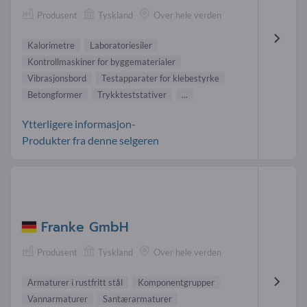
Produsent
Tyskland
Over hele verden
Kalorimetre
Laboratoriesiler
Kontrollmaskiner for byggematerialer
Vibrasjonsbord
Testapparater for klebestyrke
Betongformer
Trykkteststativer
...
Ytterligere informasjon-
Produkter fra denne selgeren
Franke GmbH
Produsent
Tyskland
Over hele verden
Armaturer i rustfritt stål
Komponentgrupper
Vannarmaturer
Santærarmaturer