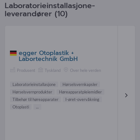
Laboratorieinstallasjone-
leverandører (10)
egger Otoplastik +
Labortechnik GmbH
Produsent
Tyskland
Over hele verden
Laboratorieinstallasjone
Hørselsvernkapsler
Hørselsvernprodukter
Høreapparatpleiemidler
Tilbehør til høreapparater
I-øret-overvåkning
Otoplasti
...