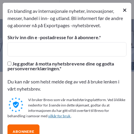
10
Produsent
×
En blanding av internasjonale nyheter, innovasjoner,
10
messer, handel i inn- og utland. Bli informert før de andre
og abonner nå på Exportpages -nyhetsbrevet.
Laboratorieinstallasjone – finn
produsenter og leverandører
Skriv inn din e -postadresse for å abonnere.
eksportører
Produsent
10
10
Jeg godtar å motta nyhetsbrevene dine og godta
personvernerklæringen.
Exportpages
Medisin og laboratorium
Du kan når som helst melde deg av ved å bruke lenken i
Laboratorieinstallasjone
vårt nyhetsbrev.
Vi bruker Brevo som vår markedsføringsplattform. Ved å klikke
Annonser gratis på Exportpages!
nedenfor for å sende inn dette skjemaet, godtar du at
informasjonen du har gitt vil bli overført til Brevo for
Behov – Tilbud – Brukte varer – Forretningskontakter >>
behandling i samsvar med
vilkår for bruk
.
start her
ABONNERE
Publiser din bedrift og dine