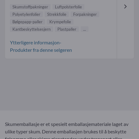
Skumstoffpakninger
Luftpolsterfolie
Polyetylenfolier
Strekkfolie
Forpakninger
Bølgepapp-paller
Krympefolie
Kantbeskyttelsesjern
Plastpaller
...
Ytterligere informasjon-
Produkter fra denne selgeren
Skumemballasje er et spesielt emballasjemateriale laget av
ulike typer skum. Denne emballasjen brukes til å beskytte
følsomme eller skjøre gjenstander under transport eller