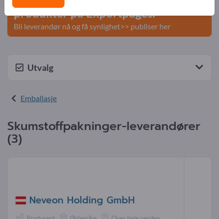
produkter på Exportpages.
Bli leverandør nå og få synlighet>> publiser her
Utvalg
Emballasje
Skumstoffpakninger-leverandører
(3)
Neveon Holding GmbH
Produsent
Østerrike
Over hele verden