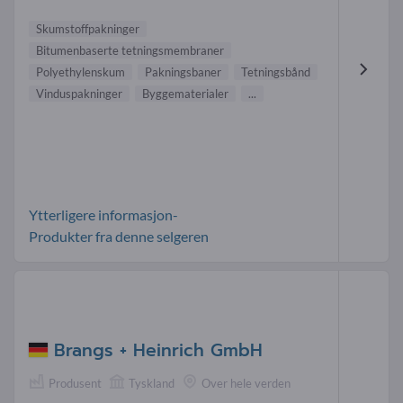
Skumstoffpakninger
Bitumenbaserte tetningsmembraner
Polyethylenskum
Pakningsbaner
Tetningsbånd
Vinduspakninger
Byggematerialer
...
Ytterligere informasjon-
Produkter fra denne selgeren
Brangs + Heinrich GmbH
Produsent
Tyskland
Over hele verden