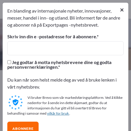
3
Produsent
×
En blanding av internasjonale nyheter, innovasjoner,
3
messer, handel i inn- og utland. Bli informert før de andre
og abonner nå på Exportpages -nyhetsbrevet.
Skumstoffpakninger – finn
produsenter og leverandører
Skriv inn din e -postadresse for å abonnere.
eksportører
Produsent
3
3
Jeg godtar å motta nyhetsbrevene dine og godta
personvernerklæringen.
Exportpages
Transport og emballasje
Emballasje
Du kan når som helst melde deg av ved å bruke lenken i
Skumstoffpakninger
vårt nyhetsbrev.
Vi bruker Brevo som vår markedsføringsplattform. Ved å klikke
Annonser gratis på Exportpages!
nedenfor for å sende inn dette skjemaet, godtar du at
informasjonen du har gitt vil bli overført til Brevo for
Behov – Tilbud – Brukte varer – Forretningskontakter >>
behandling i samsvar med
vilkår for bruk
.
start her
ABONNERE
Publiser din bedrift og dine