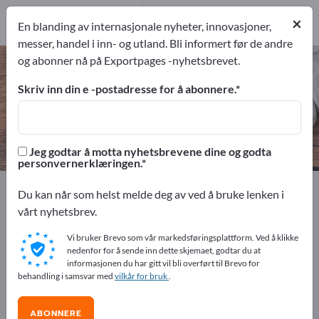
8
×
Produsent
8
En blanding av internasjonale nyheter, innovasjoner,
messer, handel i inn- og utland. Bli informert før de andre
og abonner nå på Exportpages -nyhetsbrevet.
Kofferter – finn produsenter og
leverandører
Skriv inn din e -postadresse for å abonnere.
eksportører
Produsent
8
8
Jeg godtar å motta nyhetsbrevene dine og godta
personvernerklæringen.
Exportpages
Husholdning & bo
Kofferter
Du kan når som helst melde deg av ved å bruke lenken i
vårt nyhetsbrev.
Annonser gratis på Exportpages!
Vi bruker Brevo som vår markedsføringsplattform. Ved å klikke
Behov – Tilbud – Brukte varer – Forretningskontakter >>
nedenfor for å sende inn dette skjemaet, godtar du at
informasjonen du har gitt vil bli overført til Brevo for
start her
behandling i samsvar med
vilkår for bruk
.
Publiser din bedrift og dine
ABONNERE