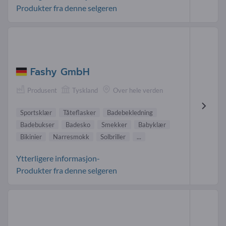
Produkter fra denne selgeren
Fashy GmbH
Produsent
Tyskland
Over hele verden
Sportsklær
Tåteflasker
Badebekledning
Badebukser
Badesko
Smekker
Babyklær
Bikinier
Narresmokk
Solbriller
...
Ytterligere informasjon-
Produkter fra denne selgeren