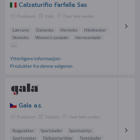
Calzaturifio Farfalla Sas
Produsent
Italia
Over hele verden
Lærvarer
Damesko
Herresko
Håndvesker
Skinnsko
Women's sandaler
Herresandaler
...
Ytterligere informasjon-
Produkter fra denne selgeren
Gala a.s.
Produsent
Tsjekkia
Over hele verden
Ryggsekker
Sportsballer
Sportsutstyr
Sportsvesker
Fjellsportartikler
Tennisballer