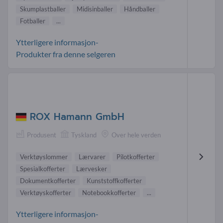
Skumplastballer
Midisinballer
Håndballer
Fotballer
...
Ytterligere informasjon-
Produkter fra denne selgeren
ROX Hamann GmbH
Produsent
Tyskland
Over hele verden
Verktøyslommer
Lærvarer
Pilotkofferter
Spesialkofferter
Lærvesker
Dokumentkofferter
Kunststoffkofferter
Verktøyskofferter
Notebookkofferter
...
Ytterligere informasjon-