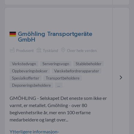
Gmöhling Transportgeräte
GmbH
Produsent
Tyskland
Over hele verden
Verkstedvogn
Serveringsvogn
Stablebeholder
Oppbevaringsbokser
Væskebefordrerapparater
Spesialkofferter
Transportbeholdere
Deponeringsbeholdere
...
GMÖHLING - Selskapet Det eneste som ikke er
varmt, er metallet. Gmöhling - over 80
begivenhetsrike år, mer enn 100 erfarne
medarbeidere og langt over...
Ytterligere informasjon-