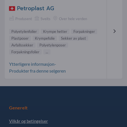
Petroplast AG
Produsent
Sveits
Over hele verden
Polyetylenfolier
Krympe hetter
Forpakninger
Plastposer
Krympefolie
Sekker av plast
Avfallssekker
Polyetylenposer
Forpakningsfolier
...
Ytterligere informasjon-
Produkter fra denne selgeren
Generelt
Vilkår og betingelser