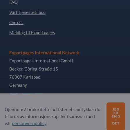
FAQ
Vårt tjenestetilbud
Om oss
Melding til Exportpages
Exportpages International Network
Exportpages International GmbH
Becker-Göring-Straße 15
76307 Karlsbad
Germany
Gjennom å bruke dette nettstedet samtykker du
JEG
ER
til bruk av informasjonskapsler i samsvar med
Copyright © 2026 Exportpages International GmbH. All
ENIG
I
Rights Reserved.
vår
personvernpolicy
.
DET