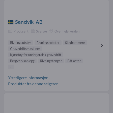
Sandvik AB
Produsent
Sverige
Over hele verden
Rivningsutstyr
Rivningsroboter
Slaghammere
Gruvedriftsmaskiner
Kjøretøy for underjordisk gruvedrift
Bergverksanlegg
Rivningstenger
Båtlaster
...
Ytterligere informasjon-
Produkter fra denne selgeren