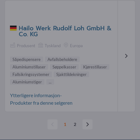
Hailo Werk Rudolf Loh GmbH &
Co. KG
Produsent
Tyskland
Europa
Såpedispensere
Avfallsbeholdere
Aluminiumstillaser
Søppelkasser
Kjørestillaser
Fallsikringssystemer
Sjakttildekninger
Aluminiumstiger
...
Ytterligere informasjon-
Produkter fra denne selgeren
1
2