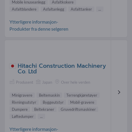
Mobile knuseanlegg
Asfaltkokere
Asfaltblandere
Asfaltanlegg
Asfalttanker
...
Ytterligere informasjon-
Produkter fra denne selgeren
Hitachi Construction Machinery
Co. Ltd
Produsent
Japan
Over hele verden
Minigravere
Beltemaskin
Terrengkjøretøyer
Rivningsutstyr
Byggeutstyr
Mobil-gravere
Dumpere
Beltekraner
Gruvedriftsmaskiner
Løftedumper
...
Ytterligere informasjon-