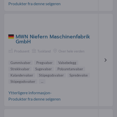
Produkter fra denne selgeren
MWN Niefern Maschinenfabrik
GmbH
Produsent
Tyskland
Over hele verden
Gummivalser
Pregvalser
Valsebelegg
Strekkvalser
Sugevalser
Polyuretanvalser
Kalandervalser
Stöpegodsvalser
Spredevalse
Stöpegodsvalser
...
Ytterligere informasjon-
Produkter fra denne selgeren