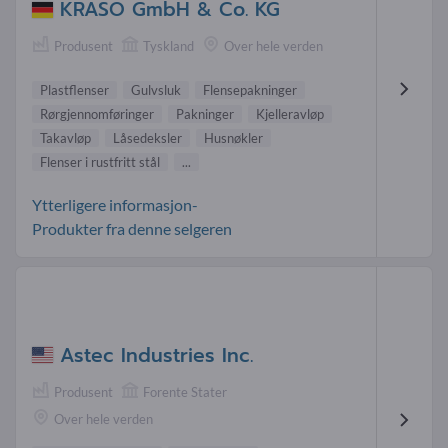
KRASO GmbH & Co. KG
Produsent
Tyskland
Over hele verden
Plastflenser
Gulvsluk
Flensepakninger
Rørgjennomføringer
Pakninger
Kjelleravløp
Takavløp
Låsedeksler
Husnøkler
Flenser i rustfritt stål
...
Ytterligere informasjon-
Produkter fra denne selgeren
Astec Industries Inc.
Produsent
Forente Stater
Over hele verden