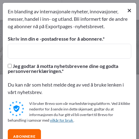
19
Produsent
×
En blanding av internasjonale nyheter, innovasjoner,
19
messer, handel i inn- og utland. Bli informert før de andre
og abonner nå på Exportpages -nyhetsbrevet.
Gruvedrift – finn produsenter og
leverandører
Skriv inn din e -postadresse for å abonnere.
eksportører
Produsent
19
19
Jeg godtar å motta nyhetsbrevene dine og godta
personvernerklæringen.
Exportpages
Råvarer og verksteddeler
Gruvedrift
Du kan når som helst melde deg av ved å bruke lenken i
vårt nyhetsbrev.
Annonser gratis på Exportpages!
Vi bruker Brevo som vår markedsføringsplattform. Ved å klikke
Behov – Tilbud – Brukte varer – Forretningskontakter >>
nedenfor for å sende inn dette skjemaet, godtar du at
informasjonen du har gitt vil bli overført til Brevo for
start her
behandling i samsvar med
vilkår for bruk
.
Publiser din bedrift og dine
ABONNERE