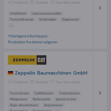
Produsent
Tyskland
Over hele verden
Vindsiktere
Laboratoriumsmøller
Trommelkverner
Strålemøller
Slagkverner
...
Ytterligere informasjon-
Produkter fra denne selgeren
Zeppelin Baumaschinen GmbH
Produsent
Tyskland
Over hele verden
Traverskrane
Gaffeltrucker
Traktorlastere
Minigravere
Beltemaskin
Spesial-kraner
Skips-dieselmotorer
Skipsmotorer
Byggeutstyr
Byggekraner
...