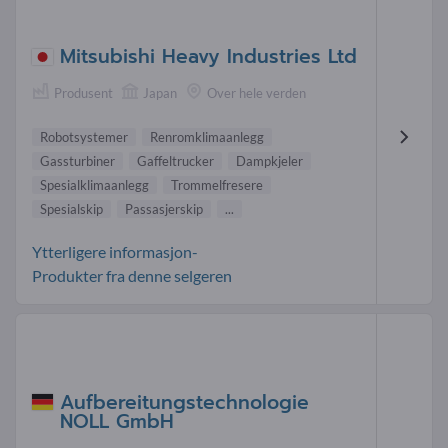
Mitsubishi Heavy Industries Ltd
Produsent
Japan
Over hele verden
Robotsystemer
Renromklimaanlegg
Gassturbiner
Gaffeltrucker
Dampkjeler
Spesialklimaanlegg
Trommelfresere
Spesialskip
Passasjerskip
...
Ytterligere informasjon-
Produkter fra denne selgeren
Aufbereitungstechnologie
NOLL GmbH