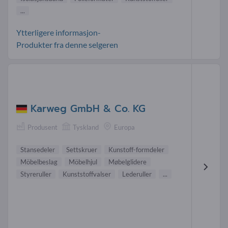
...
Ytterligere informasjon-
Produkter fra denne selgeren
Karweg GmbH & Co. KG
Produsent
Tyskland
Europa
Stansedeler
Settskruer
Kunstoff-formdeler
Möbelbeslag
Möbelhjul
Møbelglidere
Styreruller
Kunststoffvalser
Lederuller
...