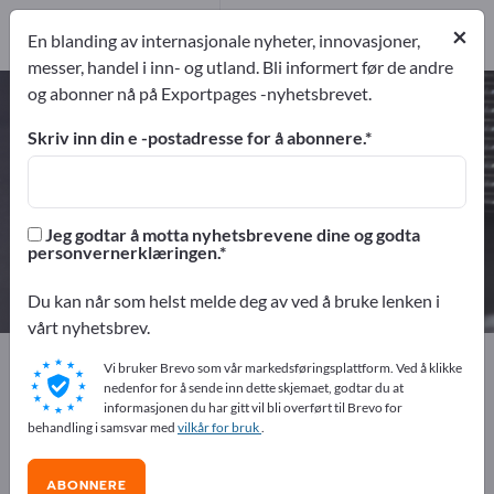
Produsent
10
×
En blanding av internasjonale nyheter, innovasjoner,
Distributører
1
messer, handel i inn- og utland. Bli informert før de andre
og abonner nå på Exportpages -nyhetsbrevet.
Stansedeler – finn produsenter og
leverandører
Skriv inn din e -postadresse for å abonnere.
eksportører
Produsent
11
10
Jeg godtar å motta nyhetsbrevene dine og godta
personvernerklæringen.
Distributører
1
Du kan når som helst melde deg av ved å bruke lenken i
vårt nyhetsbrev.
Exportpages
Komponenter & Deler
Leverandørdeler
Vi bruker Brevo som vår markedsføringsplattform. Ved å klikke
Stansedeler
nedenfor for å sende inn dette skjemaet, godtar du at
informasjonen du har gitt vil bli overført til Brevo for
behandling i samsvar med
vilkår for bruk
.
Annonser gratis på Exportpages!
Behov – Tilbud – Brukte varer – Forretningskontakter >>
ABONNERE