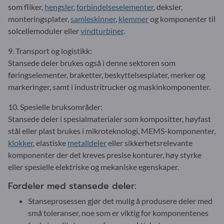
som fliker,
hengsler
,
forbindelseselementer
, deksler,
monteringsplater,
samleskinner
,
klemmer
og komponenter til
solcellemoduler eller
vindturbiner
.
9. Transport og logistikk:
Stansede deler brukes også i denne sektoren som
føringselementer, braketter, beskyttelsesplater, merker og
markeringer, samt i industritrucker og maskinkomponenter.
10. Spesielle bruksområder:
Stansede deler i spesialmaterialer som kompositter, høyfast
stål eller plast brukes i mikroteknologi, MEMS-komponenter,
klokker
, elastiske
metalldeler
eller sikkerhetsrelevante
komponenter der det kreves presise konturer, høy styrke
eller spesielle elektriske og mekaniske egenskaper.
Fordeler med stansede deler:
Stanseprosessen gjør det mulig å produsere deler med
små toleranser, noe som er viktig for komponentenes