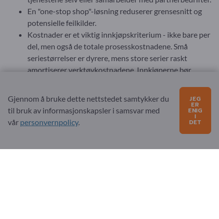
En "one-stop shop"-løsning reduserer grensesnitt og
potensielle feilkilder.
Kostnader er et viktig innkjøpskriterium - ikke bare per
del, men også de totale prosesskostnadene. Små
seriestørrelser er dyrere, mens store serier raskt
amortiserer verktøykostnadene. Innkjøperne bør
sjekke om leverandøren kan reagere fleksibelt på
svingende behov, for eksempel med bufferlagring eller
Gjennom å bruke dette nettstedet samtykker du
JEG
just-in-time-leveranser.
ER
til bruk av informasjonskapsler i samsvar med
ENIG
Pålitelige leveringstider er avgjørende for globale
I
vår
personvernpolicy
.
DET
forsyningskjeder. Innkjøperne bør være
oppmerksomme på korte responstider, transparente
leveringsprosesser og, om nødvendig, regionale
alternativer for å redusere risikoen i leverandørkjeden.
Emballasjeløsninger som beskytter de stemplede
delene mot skader under transport og lagring, er også
viktig.
Spørsmålet om bærekraft blir stadig viktigere.