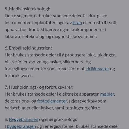
5. Medisinsk teknologi:
Dette segmentet bruker stansede deler til kirurgiske
instrumenter, implantater laget av
titan
eller rustfritt stål,
apparathus, kontaktbærere og mikrokomponenter i
laboratorieteknologi og diagnostiske systemer.
6. Emballasjeindustrien:
Her brukes stansede deler til å produsere lokk, lukkinger,
blisterfolier, avrivningslasker, sikkerhets- og
forseglingselementer som kreves for mat,
drikkevarer
og
forbruksvarer.
7. Husholdnings- og forbruksvarer:
Her brukes stansede deler i elektriske apparater,
møbler
,
dekorasjons- og
festeelementer
, skjæreverktøy som
barberblader eller kniver, samt tetninger og filtre
8.
Byggebransjen
og energiteknologi:
I
byggebransjen
og i energisystemer brukes stansede deler