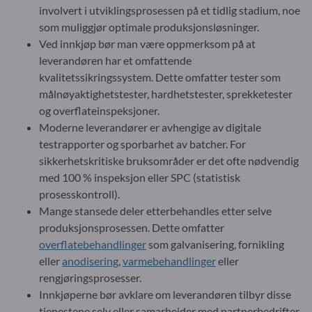
involvert i utviklingsprosessen på et tidlig stadium, noe
som muliggjør optimale produksjonsløsninger.
Ved innkjøp bør man være oppmerksom på at
leverandøren har et omfattende
kvalitetssikringssystem. Dette omfatter tester som
målnøyaktighetstester, hardhetstester, sprekketester
og overflateinspeksjoner.
Moderne leverandører er avhengige av digitale
testrapporter og sporbarhet av batcher. For
sikkerhetskritiske bruksområder er det ofte nødvendig
med 100 % inspeksjon eller SPC (statistisk
prosesskontroll).
Mange stansede deler etterbehandles etter selve
produksjonsprosessen. Dette omfatter
overflatebehandlinger
som galvanisering, fornikling
eller
anodisering
,
varmebehandlinger
eller
rengjøringsprosesser.
Innkjøperne bør avklare om leverandøren tilbyr disse
tjenestene selv eller samarbeider med partnerbedrifter.