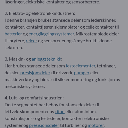
låseringer, elektriske kontakter og sensorbærere.
2. Elektro- og elektronikkindustrien:
I denne bransjen brukes stansede deler som lederskinner,
kontakter, kontaktfjærer, skjermplater og cellekontakter til
batterier
og
energilagringssystemer
. Mikrostemplede deler
til brytere,
releer
og sensorer er også mye brukt i denne
sektoren.
3. Maskin- og
anleggsteknikk
:
Her brukes stansede deler som
festeelementer
, tetninger,
deksler,
presisjonsdeler
til drivverk,
pumper
eller
maskinverktøy og bidrar til sikker montering og funksjon av
mekaniske systemer.
4. Luft- og romfartsindustrien:
Dette segmentet har behov for stansede deler til
lettvektskomponenter av
titan
eller aluminium,
konstruksjons- og festedeler, kontakter i elektroniske
systemer og
presisjonsdeler
til turbiner og
motorer
.