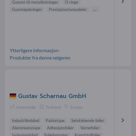
Gummi-til-metalltetninger
O-ringe
Gummipakninger
Presisjonsstansedeler
...
Ytterligere informasjon-
Produkter fra denne selgeren
Gustav Scharnau GmbH
Leverandør
Tyskland
Europa
Industrilimbånd
Pakketape
Selvklebende folier
Aleminiumstape
Adhesjonsfolier
Vernefolier
Isolasjonsbånd
Folieformater
Kunststoffolier