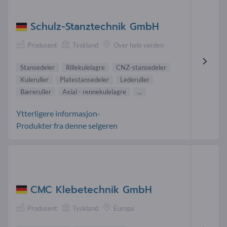
Schulz-Stanztechnik GmbH
Produsent
Tyskland
Over hele verden
Stansedeler
Rillekulelagre
CNZ-stansedeler
Kuleruller
Platestansedeler
Lederuller
Bæreruller
Axial - rennekulelagre
...
Ytterligere informasjon-
Produkter fra denne selgeren
CMC Klebetechnik GmbH
Produsent
Tyskland
Europa