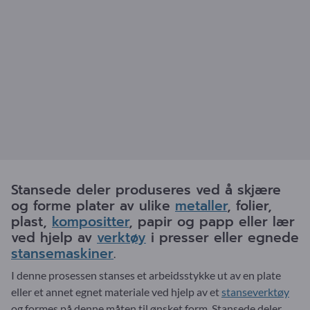
Stansede deler produseres ved å skjære
og forme plater av ulike
metaller
, folier,
plast,
kompositter
, papir og papp eller lær
ved hjelp av
verktøy
i presser eller egnede
stansemaskiner
.
I denne prosessen stanses et arbeidsstykke ut av en plate
eller et annet egnet materiale ved hjelp av et
stanseverktøy
og formes på denne måten til ønsket form. Stansede deler