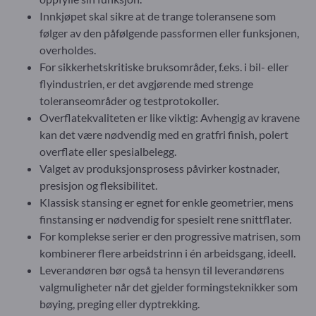
Innkjøpet skal sikre at de trange toleransene som
følger av den påfølgende passformen eller funksjonen,
overholdes.
For sikkerhetskritiske bruksområder, f.eks. i bil- eller
flyindustrien, er det avgjørende med strenge
toleranseområder og testprotokoller.
Overflatekvaliteten er like viktig: Avhengig av kravene
kan det være nødvendig med en gratfri finish, polert
overflate eller spesialbelegg.
Valget av produksjonsprosess påvirker kostnader,
presisjon og fleksibilitet.
Klassisk stansing er egnet for enkle geometrier, mens
finstansing er nødvendig for spesielt rene snittflater.
For komplekse serier er den progressive matrisen, som
kombinerer flere arbeidstrinn i én arbeidsgang, ideell.
Leverandøren bør også ta hensyn til leverandørens
valgmuligheter når det gjelder formingsteknikker som
bøying, preging eller dyptrekking.