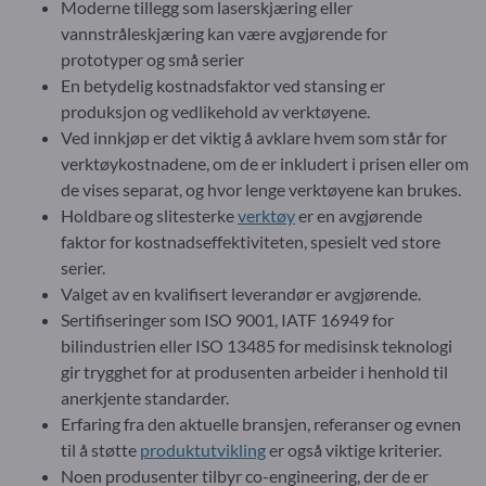
Moderne tillegg som laserskjæring eller
vannstråleskjæring kan være avgjørende for
prototyper og små serier
En betydelig kostnadsfaktor ved stansing er
produksjon og vedlikehold av verktøyene.
Ved innkjøp er det viktig å avklare hvem som står for
verktøykostnadene, om de er inkludert i prisen eller om
de vises separat, og hvor lenge verktøyene kan brukes.
Holdbare og slitesterke
verktøy
er en avgjørende
faktor for kostnadseffektiviteten, spesielt ved store
serier.
Valget av en kvalifisert leverandør er avgjørende.
Sertifiseringer som ISO 9001, IATF 16949 for
bilindustrien eller ISO 13485 for medisinsk teknologi
gir trygghet for at produsenten arbeider i henhold til
anerkjente standarder.
Erfaring fra den aktuelle bransjen, referanser og evnen
til å støtte
produktutvikling
er også viktige kriterier.
Noen produsenter tilbyr co-engineering, der de er