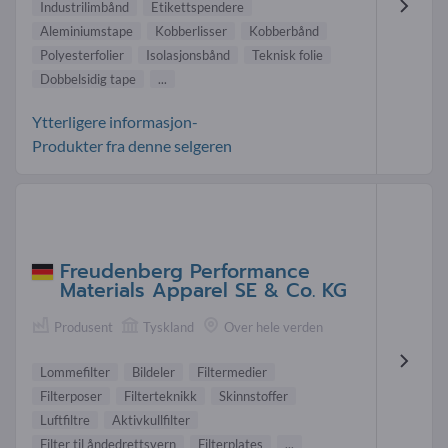
Industrilimbånd
Etikettspendere
Aleminiumstape
Kobberlisser
Kobberbånd
Polyesterfolier
Isolasjonsbånd
Teknisk folie
Dobbelsidig tape
...
Ytterligere informasjon-
Produkter fra denne selgeren
Freudenberg Performance
Materials Apparel SE & Co. KG
Produsent
Tyskland
Over hele verden
Lommefilter
Bildeler
Filtermedier
Filterposer
Filterteknikk
Skinnstoffer
Luftfiltre
Aktivkullfilter
Filter til åndedrettsvern
Filterplates
...