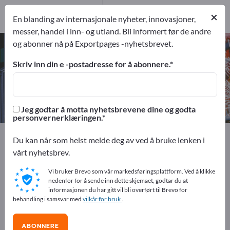
27
Produsent
×
En blanding av internasjonale nyheter, innovasjoner,
27
messer, handel i inn- og utland. Bli informert før de andre
og abonner nå på Exportpages -nyhetsbrevet.
Forpakningsmaskiner – finn
produsenter og leverandører
Skriv inn din e -postadresse for å abonnere.
eksportører
Produsent
27
27
Jeg godtar å motta nyhetsbrevene dine og godta
personvernerklæringen.
Exportpages
Maskineri og utstyr
Du kan når som helst melde deg av ved å bruke lenken i
Forpakningsmaskiner
vårt nyhetsbrev.
Vi bruker Brevo som vår markedsføringsplattform. Ved å klikke
Annonser gratis på Exportpages!
nedenfor for å sende inn dette skjemaet, godtar du at
informasjonen du har gitt vil bli overført til Brevo for
Behov – Tilbud – Brukte varer – Forretningskontakter >>
behandling i samsvar med
vilkår for bruk
.
start her
ABONNERE
Publiser din bedrift og dine