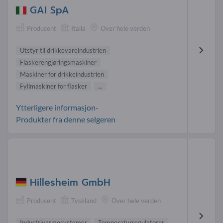
GAI SpA
Produsent
Italia
Over hele verden
Utstyr til drikkevareindustrien
Flaskerengjøringsmaskiner
Maskiner for drikkeindustrien
Fyllmaskiner for flasker
...
Ytterligere informasjon-
Produkter fra denne selgeren
Hillesheim GmbH
Produsent
Tyskland
Over hele verden
Industrivarmesystemer
Temperaturregulatorer