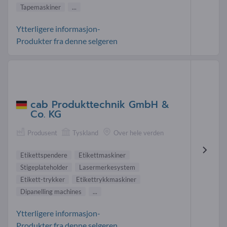
Tapemaskiner
...
Ytterligere informasjon-
Produkter fra denne selgeren
cab Produkttechnik GmbH &
Co. KG
Produsent
Tyskland
Over hele verden
Etikettspendere
Etikettmaskiner
Stigeplateholder
Lasermerkesystem
Etikett-trykker
Etikettrykkmaskiner
Dipanelling machines
...
Ytterligere informasjon-
Produkter fra denne selgeren