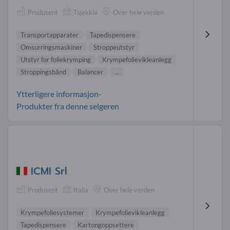
Produsent
Tsjekkia
Over hele verden
Transportapparater
Tapedispensere
Omsurringsmaskiner
Stroppeutstyr
Utstyr for foliekrymping
Krympefolievikleanlegg
Stroppingsbånd
Balancer
...
Ytterligere informasjon-
Produkter fra denne selgeren
ICMI Srl
Produsent
Italia
Over hele verden
Krympefoliesystemer
Krympefolievikleanlegg
Tapedispensere
Kartongoppsettere