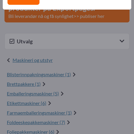
produkter på Exportpages.
Bli leverandør nå og få synlighet>> publiser her
Utvalg
Maskineri og utstyr
Blisterinnpakningsmaskiner (1)
Brettpakkere (1)
Emballeringsmaskiner (5)
Etikettmaskiner (6)
Farmaemballeringsmaskiner (1)
Foldeeskepakkemaskiner (7)
Foliepakkemaskiner (6)