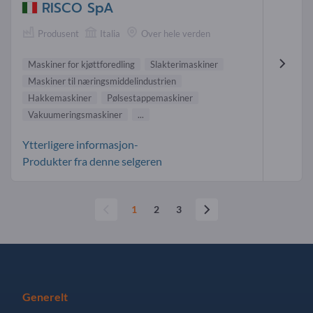
RISCO SpA
Produsent
Italia
Over hele verden
Maskiner for kjøttforedling
Slakterimaskiner
Maskiner til næringsmiddelindustrien
Hakkemaskiner
Pølsestappemaskiner
Vakuumeringsmaskiner
...
Ytterligere informasjon-
Produkter fra denne selgeren
1
2
3
Generelt