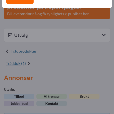
produkter på Exportpages.
Bli leverandør nå og få synlighet>> publiser her
Utvalg
Trådprodukter
Trådduk (1)
Annonser
Utvalg:
Tilbud
Vi trenger
Brukt
Jobbtilbud
Kontakt