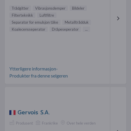
Trådgitter
Vibrasjonsdemper
Bildeler
Filterteknikk
Luftfiltre
Separator for emulsjon tåke
Metalltrådduk
Koalecensseperator
Dråpeseperator
...
Ytterligere informasjon-
Produkter fra denne selgeren
Gervois S.A.
Produsent
Frankrike
Over hele verden