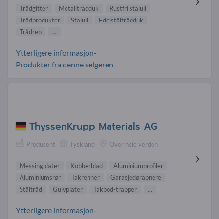
Trådgitter
Metalltrådduk
Rustfri stålull
Trådprodukter
Stålull
Edelståltrådduk
Trådrep
...
Ytterligere informasjon-
Produkter fra denne selgeren
ThyssenKrupp Materials AG
Produsent
Tyskland
Over hele verden
Messingplater
Kobberblad
Aluminiumprofiler
Aluminiumsrør
Takrenner
Garasjedøråpnere
Ståltråd
Gulvplater
Takbod-trapper
...
Ytterligere informasjon-