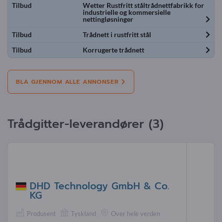
Tilbud
Wetter Rustfritt ståltrådnettfabrikk for
industrielle og kommersielle
nettingløsninger
Tilbud
Trådnett i rustfritt stål
Tilbud
Korrugerte trådnett
BLA GJENNOM ALLE ANNONSER
Trådgitter-leverandører (3)
DHD Technology GmbH & Co.
KG
Produsent
Tyskland
Over hele verden