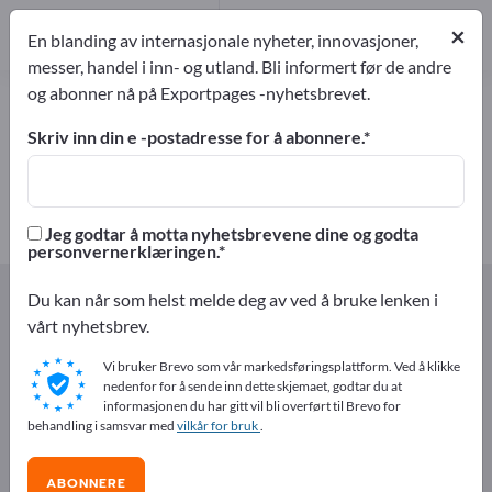
3
Produsent
×
En blanding av internasjonale nyheter, innovasjoner,
3
messer, handel i inn- og utland. Bli informert før de andre
og abonner nå på Exportpages -nyhetsbrevet.
Trådgitter – finn produsenter og
leverandører
Skriv inn din e -postadresse for å abonnere.
eksportører
Produsent
3
3
Jeg godtar å motta nyhetsbrevene dine og godta
personvernerklæringen.
Exportpages
Komponenter & Deler
Trådprodukter
Du kan når som helst melde deg av ved å bruke lenken i
Trådgitter
vårt nyhetsbrev.
Vi bruker Brevo som vår markedsføringsplattform. Ved å klikke
Annonser gratis på Exportpages!
nedenfor for å sende inn dette skjemaet, godtar du at
informasjonen du har gitt vil bli overført til Brevo for
Behov – Tilbud – Brukte varer – Forretningskontakter >>
behandling i samsvar med
vilkår for bruk
.
start her
ABONNERE
Publiser din bedrift og dine