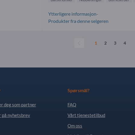
Ytterligere informasjon-
Produkter fra denne selgeren
1
2
3
4
r
Spørsmål?
er deg som partner
FAQ
 på nyhetsbrev
Vårt tjenestetilbud
Om oss