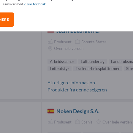
samsvar med
vilkår for bruk
.
fts- og lagerinnretninger-leverandører
NERE
JLG Industries Inc.
Produsent
Forente Stater
Over hele verden
Arbeidsscener
Løfteunderlag
Landbruksma
Løfteutstyr
Trailer arbeidsplattformer
Stor
Ytterligere informasjon-
Produkter fra denne selgeren
Noken Design S.A.
Produsent
Spania
Over hele verden