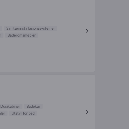
Sanitærinstallasjonssystemer
r
Baderomsmøbler
Dusjkabiner
Badekar
åler
Utstyr for bad