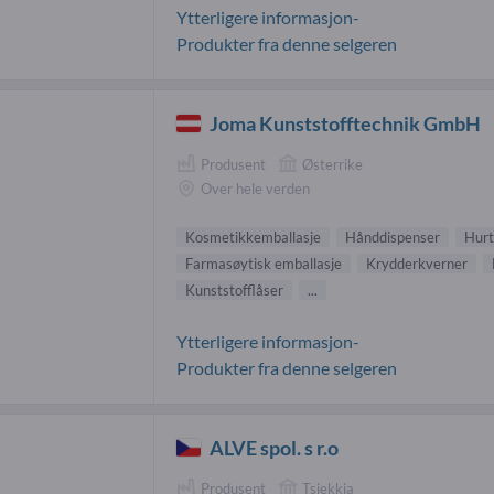
Ytterligere informasjon-
Produkter fra denne selgeren
Joma Kunststofftechnik GmbH
Produsent
Østerrike
Over hele verden
Kosmetikkemballasje
Hånddispenser
Hurt
Farmasøytisk emballasje
Krydderkverner
Kunststofflåser
...
Ytterligere informasjon-
Produkter fra denne selgeren
ALVE spol. s r.o
Produsent
Tsjekkia