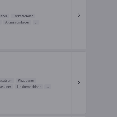
cener
Tørketromler
Aluminiumbroer
...
ngsutstyr
Pizzaovner
maskiner
Hakkemaskiner
...