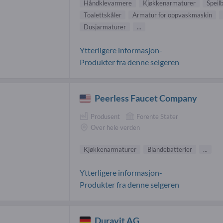
Håndklevarmere
Kjøkkenarmaturer
Speil
Toalettskåler
Armatur for oppvaskmaskin
Dusjarmaturer
...
Ytterligere informasjon-
Produkter fra denne selgeren
Peerless Faucet Company
Produsent
Forente Stater
Over hele verden
Kjøkkenarmaturer
Blandebatterier
...
Ytterligere informasjon-
Produkter fra denne selgeren
Duravit AG