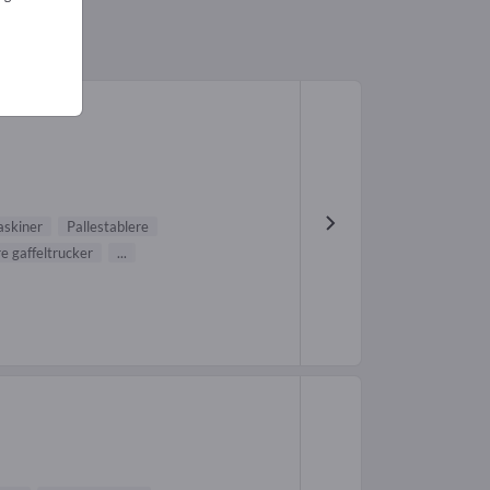
 (34)
skiner
Pallestablere
e gaffeltrucker
...