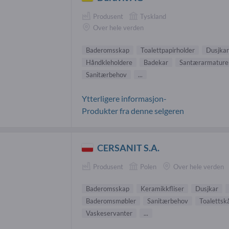
Produsent
Tyskland
Over hele verden
Baderomsskap
Toalettpapirholder
Dusjkar
Håndkleholdere
Badekar
Santærarmature
Sanitærbehov
...
Ytterligere informasjon-
Produkter fra denne selgeren
CERSANIT S.A.
Produsent
Polen
Over hele verden
Baderomsskap
Keramikkfliser
Dusjkar
Baderomsmøbler
Sanitærbehov
Toalettsk
Vaskeservanter
...