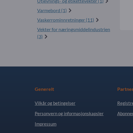
Utjevnings- og etikettevekter (1)
Varmebord (1)
Vaskerrominnretninger (11)
Vekter for næringsmiddelindustrien
(3)
Generelt
Partne
Vilkår og betingelser
Registr
Personvern og informasjonskapsler
Abonner
Impressum