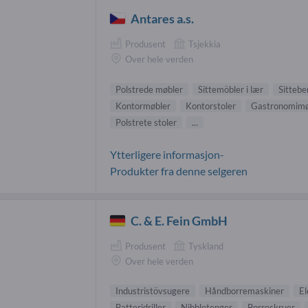
Antares a.s.
Produsent
Tsjekkia
Over hele verden
Polstrede møbler
Sittemöbler i lær
Sittebe
Kontormøbler
Kontorstoler
Gastronomimø
Polstrete stoler
...
Ytterligere informasjon-
Produkter fra denne selgeren
C. & E. Fein GmbH
Produsent
Tyskland
Over hele verden
Industristövsugere
Håndborremaskiner
El
Batteridriller
Nibbletenger
Borreskruer