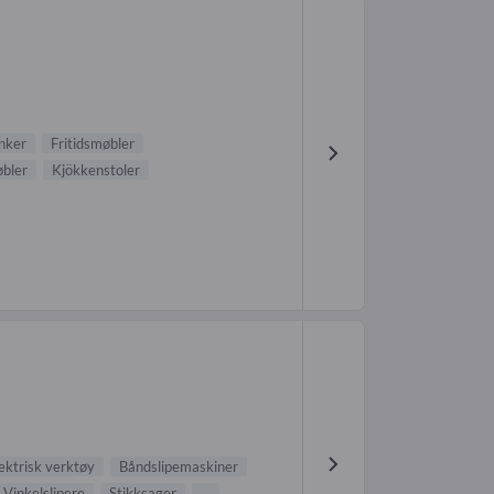
nker
Fritidsmøbler
bler
Kjökkenstoler
ektrisk verktøy
Båndslipemaskiner
Vinkelslipere
Stikksager
...