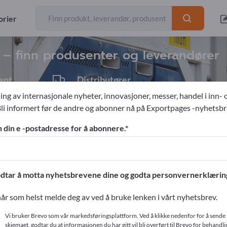
eksportøre
34
orier
r – finn produsenter og leverandører
ent
Distributører
2
ing av internasjonale nyheter, innovasjoner, messer, handel i inn- 
Bli informert før de andre og abonner nå på Exportpages -nyhetsbr
redning
Drifts- og lagerinnretninger
n din e -postadresse for å abonnere.
ges!
ntakter >> start her
dtar å motta nyhetsbrevene dine og godta personvernerklærin
produkter på Exportpages.
år som helst melde deg av ved å bruke lenken i vårt nyhetsbrev.
r
Vi bruker Brevo som vår markedsføringsplattform. Ved å klikke nedenfor for å sende 
skjemaet, godtar du at informasjonen du har gitt vil bli overført til Brevo for behandlin