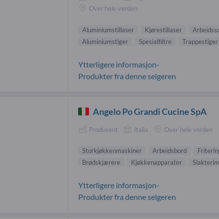
Over hele verden
Aluminiumstillaser
Kjørestillaser
Arbeidss
Aluminiumstiger
Spesialfiltre
Trappestiger
Ytterligere informasjon-
Produkter fra denne selgeren
Angelo Po Grandi Cucine SpA
Produsent
Italia
Over hele verden
Storkjøkkenmaskiner
Arbeidsbord
Friteri
Brødskjærere
Kjøkkenapparater
Slakteri
Ytterligere informasjon-
Produkter fra denne selgeren