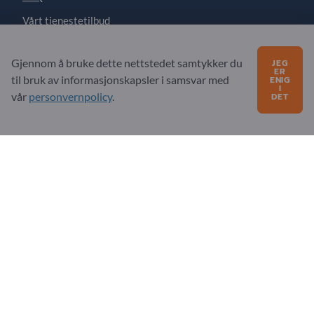
Vårt tjenestetilbud
Om oss
Gjennom å bruke dette nettstedet samtykker du
JEG
Melding til Exportpages
ER
til bruk av informasjonskapsler i samsvar med
ENIG
I
vår
personvernpolicy
.
DET
Exportpages International Network
Exportpages International GmbH
Becker-Göring-Straße 15
76307 Karlsbad
Germany
Copyright © 2026 Exportpages International GmbH. All
Rights Reserved.