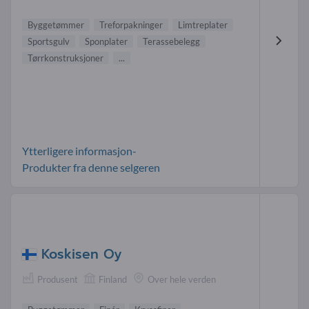
Byggetømmer
Treforpakninger
Limtreplater
Sportsgulv
Sponplater
Terassebelegg
Tørrkonstruksjoner
...
Ytterligere informasjon-
Produkter fra denne selgeren
Koskisen Oy
Produsent
Finland
Over hele verden