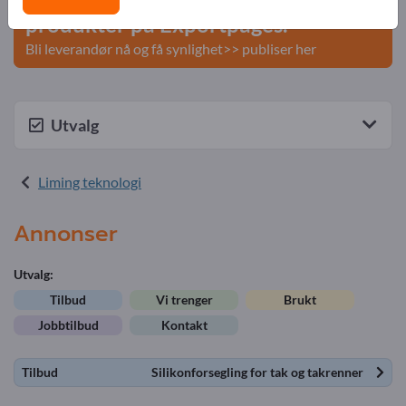
produkter på Exportpages.
Bli leverandør nå og få synlighet>> publiser her
Utvalg
Liming teknologi
Annonser
Utvalg:
Tilbud
Vi trenger
Brukt
Jobbtilbud
Kontakt
Tilbud
Silikonforsegling for tak og takrenner