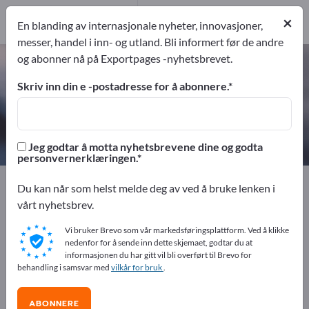
1
Produsent
×
En blanding av internasjonale nyheter, innovasjoner,
1
messer, handel i inn- og utland. Bli informert før de andre
og abonner nå på Exportpages -nyhetsbrevet.
Silikontetningsstoffer – finn
produsenter og leverandører
Skriv inn din e -postadresse for å abonnere.
eksportører
Produsent
1
1
Jeg godtar å motta nyhetsbrevene dine og godta
personvernerklæringen.
Exportpages
Kjemi og farmasi
Liming teknologi
Du kan når som helst melde deg av ved å bruke lenken i
Silikontetningsstoffer
vårt nyhetsbrev.
Vi bruker Brevo som vår markedsføringsplattform. Ved å klikke
Annonser gratis på Exportpages!
nedenfor for å sende inn dette skjemaet, godtar du at
informasjonen du har gitt vil bli overført til Brevo for
Behov – Tilbud – Brukte varer – Forretningskontakter >>
behandling i samsvar med
vilkår for bruk
.
start her
ABONNERE
Publiser din bedrift og dine