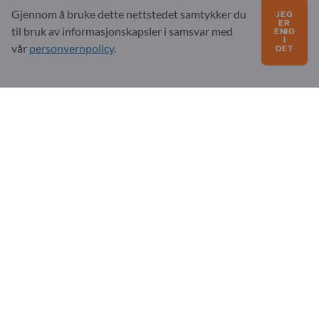
Spørsmål?
Gjennom å bruke dette nettstedet samtykker du
JEG
ER
til bruk av informasjonskapsler i samsvar med
ENIG
FAQ
I
vår
personvernpolicy
.
DET
Vårt tjenestetilbud
Om oss
Melding til Exportpages
Exportpages International Network
Exportpages International GmbH
Becker-Göring-Straße 15
76307 Karlsbad
Germany
Copyright © 2026 Exportpages International GmbH. All