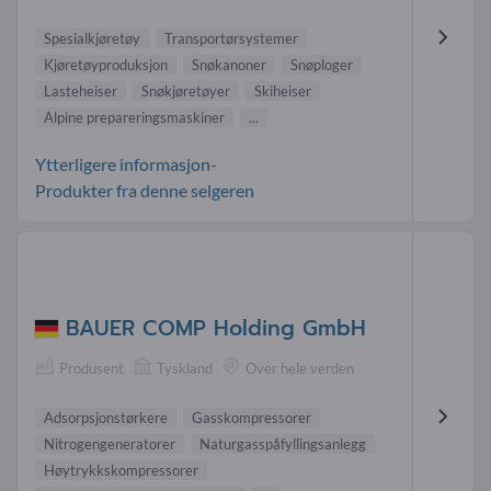
Spesialkjøretøy
Transportørsystemer
Kjøretøyproduksjon
Snøkanoner
Snøploger
Lasteheiser
Snøkjøretøyer
Skiheiser
Alpine prepareringsmaskiner
...
Ytterligere informasjon-
Produkter fra denne selgeren
BAUER COMP Holding GmbH
Produsent
Tyskland
Over hele verden
Adsorpsjonstørkere
Gasskompressorer
Nitrogengeneratorer
Naturgasspåfyllingsanlegg
Høytrykkskompressorer