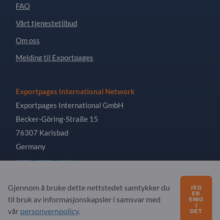
FAQ
Vårt tjenestetilbud
Om oss
Melding til Exportpages
Exportpages International Network
Exportpages International GmbH
Becker-Göring-Straße 15
76307 Karlsbad
Germany
Gjennom å bruke dette nettstedet samtykker du
JEG
ER
til bruk av informasjonskapsler i samsvar med
Copyright © 2026 Exportpages International GmbH. All
ENIG
I
Rights Reserved.
vår
personvernpolicy
.
DET