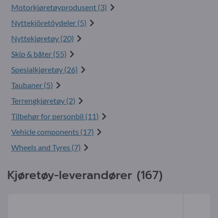
Motorkjøretøyprodusent (3)
Nyttekjöretöydeler (5)
Nyttekjøretøy (20)
Skip & båter (55)
Spesialkjøretøy (26)
Taubaner (5)
Terrengkjøretøy (2)
Tilbehør for personbil (11)
Vehicle components (17)
Wheels and Tyres (7)
Kjøretøy-leverandører (167)