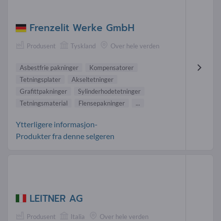
Frenzelit Werke GmbH
Produsent
Tyskland
Over hele verden
Asbestfrie pakninger
Kompensatorer
Tetningsplater
Akseltetninger
Grafittpakninger
Sylinderhodetetninger
Tetningsmaterial
Flensepakninger
...
Ytterligere informasjon-
Produkter fra denne selgeren
LEITNER AG
Produsent
Italia
Over hele verden