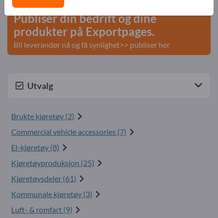
Publiser din bedrift og dine
produkter på Exportpages.
Bli leverandør nå og få synlighet>> publiser her
Utvalg
Brukte kjøretøy (2)
Commercial vehicle accessories (7)
El-kjøretøy (8)
Kjøretøyproduksjon (25)
Kjøretøysdeler (61)
Kommunale kjøretøy (3)
Luft- & romfart (9)