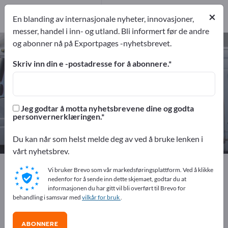
Distributører
4
×
serviceleverandør
2
En blanding av internasjonale nyheter, innovasjoner,
messer, handel i inn- og utland. Bli informert før de andre
og abonner nå på Exportpages -nyhetsbrevet.
Kjøretøy – finn produsenter og
leverandører
Skriv inn din e -postadresse for å abonnere.
eksportører
Produsent
167
161
Jeg godtar å motta nyhetsbrevene dine og godta
personvernerklæringen.
Distributører
serviceleverandør
4
2
Du kan når som helst melde deg av ved å bruke lenken i
vårt nyhetsbrev.
Exportpages
Kjøretøy
Vi bruker Brevo som vår markedsføringsplattform. Ved å klikke
nedenfor for å sende inn dette skjemaet, godtar du at
informasjonen du har gitt vil bli overført til Brevo for
Annonser gratis på Exportpages!
behandling i samsvar med
vilkår for bruk
.
Behov – Tilbud – Brukte varer – Forretningskontakter >>
start her
ABONNERE