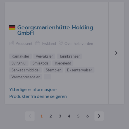
Georgsmarienhütte Holding
GmbH
Produsent
Tyskland
Over hele verden
Kamaksler
Veivaksler
Tannkranser
Svinghjul
Smiegods
Kjedeledd
Senket smidd del
Stempler
Eksentervalser
Varmepressdeler
...
Ytterligere informasjon-
Produkter fra denne selgeren
1
2
3
4
5
6