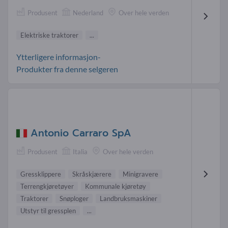
Produsent
Nederland
Over hele verden
Elektriske traktorer
...
Ytterligere informasjon-
Produkter fra denne selgeren
Antonio Carraro SpA
Produsent
Italia
Over hele verden
Gressklippere
Skråskjærere
Minigravere
Terrengkjøretøyer
Kommunale kjøretøy
Traktorer
Snøploger
Landbruksmaskiner
Utstyr til gressplen
...