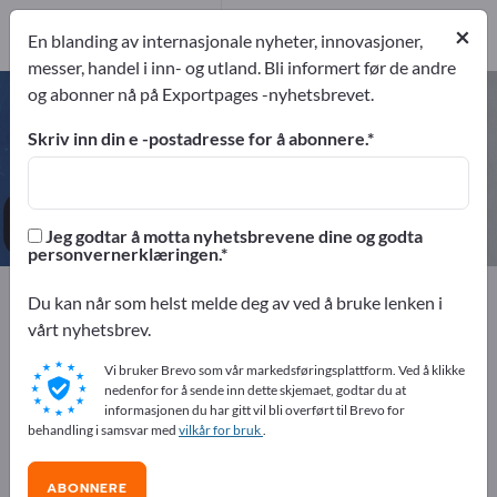
3
Produsent
×
En blanding av internasjonale nyheter, innovasjoner,
3
messer, handel i inn- og utland. Bli informert før de andre
og abonner nå på Exportpages -nyhetsbrevet.
Pengevekslere – finn produsenter
og leverandører
Skriv inn din e -postadresse for å abonnere.
eksportører
Produsent
3
3
Jeg godtar å motta nyhetsbrevene dine og godta
personvernerklæringen.
Exportpages
Bedriftsutstyr / Institusjonsinnredning
Du kan når som helst melde deg av ved å bruke lenken i
Innredning for banker
Pengevekslere
vårt nyhetsbrev.
Vi bruker Brevo som vår markedsføringsplattform. Ved å klikke
Annonser gratis på Exportpages!
nedenfor for å sende inn dette skjemaet, godtar du at
informasjonen du har gitt vil bli overført til Brevo for
Behov – Tilbud – Brukte varer – Forretningskontakter >>
behandling i samsvar med
vilkår for bruk
.
start her
ABONNERE
Publiser din bedrift og dine