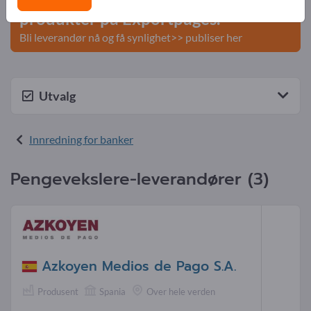
produkter på Exportpages.
Bli leverandør nå og få synlighet>> publiser her
Utvalg
Innredning for banker
Pengevekslere-leverandører (3)
Azkoyen Medios de Pago S.A.
Produsent
Spania
Over hele verden