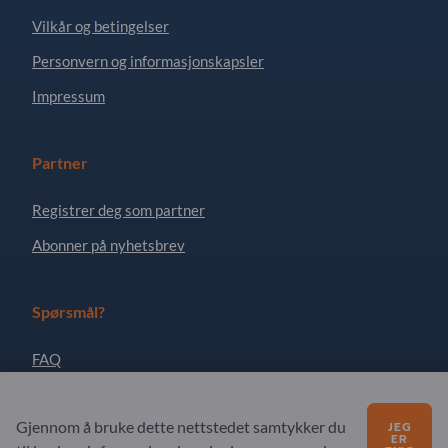
Vilkår og betingelser
Personvern og informasjonskapsler
Impressum
Partner
Registrer deg som partner
Abonner på nyhetsbrev
Spørsmål?
FAQ
Vårt tjenestetilbud
Gjennom å bruke dette nettstedet samtykker du
JEG
Om oss
ER