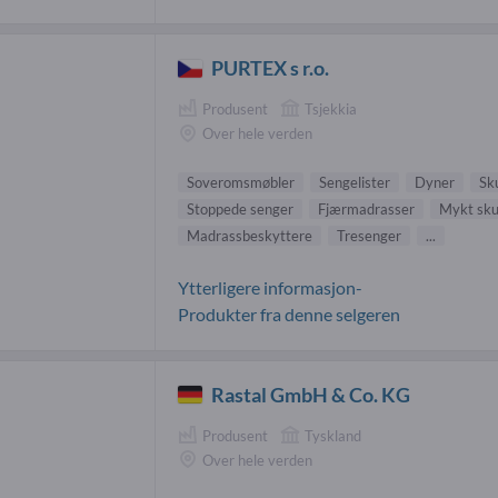
PURTEX s r.o.
Produsent
Tsjekkia
Over hele verden
Soveromsmøbler
Sengelister
Dyner
Sk
Stoppede senger
Fjærmadrasser
Mykt sk
Madrassbeskyttere
Tresenger
...
Ytterligere informasjon-
Produkter fra denne selgeren
Rastal GmbH & Co. KG
Produsent
Tyskland
Over hele verden