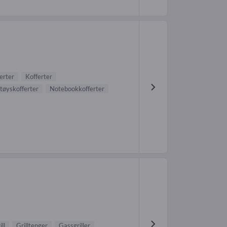
erter
Kofferter
tøyskofferter
Notebookkofferter
ll
Grilltenger
Gassgriller