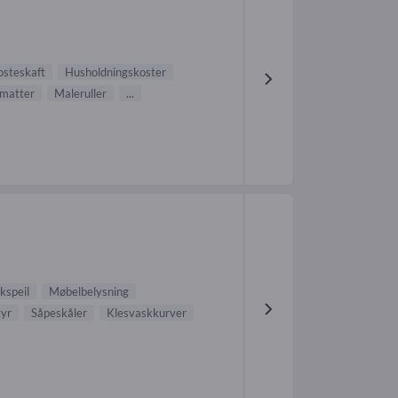
osteskaft
Husholdningskoster
matter
Maleruller
...
kspeil
Møbelbelysning
yr
Såpeskåler
Klesvaskkurver