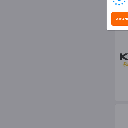
Hus
ABON