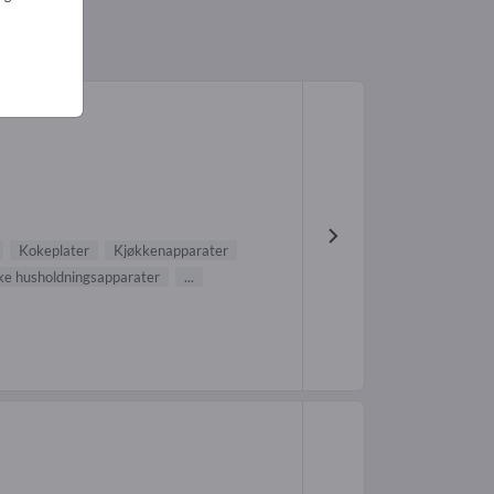
Kokeplater
Kjøkkenapparater
ske husholdningsapparater
...