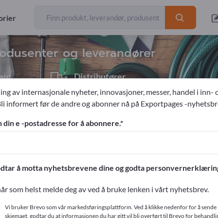
eksportører
214
orier
rodusenter og leverandører
ent
Distributører
8
ing av internasjonale nyheter, innovasjoner, messer, handel i inn- 
Bli informert før de andre og abonner nå på Exportpages -nyhetsbr
n din e -postadresse for å abonnere.
ges!
ntakter >> start her
dtar å motta nyhetsbrevene dine og godta personvernerklærin
produkter på Exportpages.
år som helst melde deg av ved å bruke lenken i vårt nyhetsbrev.
r
Vi bruker Brevo som vår markedsføringsplattform. Ved å klikke nedenfor for å sende 
skjemaet, godtar du at informasjonen du har gitt vil bli overført til Brevo for behandlin