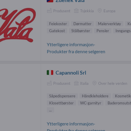
Zdenek Vala
Produsent
Tsjekkia
Europa
Feiekoster
Dørmatter
Malerverktøy
K
Gatekost
Stålbørster
Pensler
Inngangs
Ytterligere informasjon-
Produkter fra denne selgeren
Capannoli Srl
Produsent
Italia
Over hele verden
Såpedispensere
Håndkleholdere
Kosmetik
Klosettbørster
WC-garnityr
Baderomsutst
...
Ytterligere informasjon-
Produkter fra denne selgeren