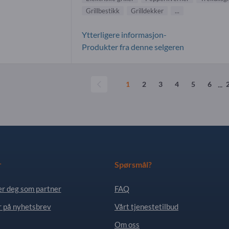
Grillbestikk
Grilldekker
...
Ytterligere informasjon-
Produkter fra denne selgeren
...
1
2
3
4
5
6
r
Spørsmål?
er deg som partner
FAQ
 på nyhetsbrev
Vårt tjenestetilbud
Om oss