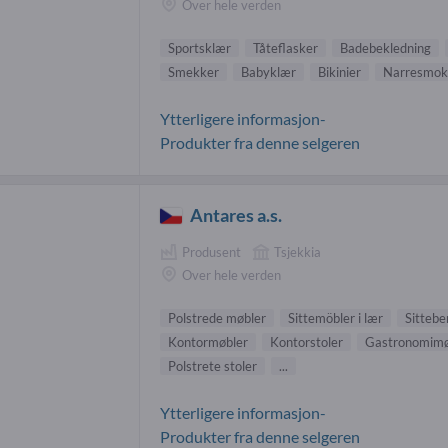
Over hele verden
Sportsklær
Tåteflasker
Badebekledning
Smekker
Babyklær
Bikinier
Narresmok
Ytterligere informasjon-
Produkter fra denne selgeren
Antares a.s.
Produsent
Tsjekkia
Over hele verden
Polstrede møbler
Sittemöbler i lær
Sittebe
Kontormøbler
Kontorstoler
Gastronomimø
Polstrete stoler
...
Ytterligere informasjon-
Produkter fra denne selgeren