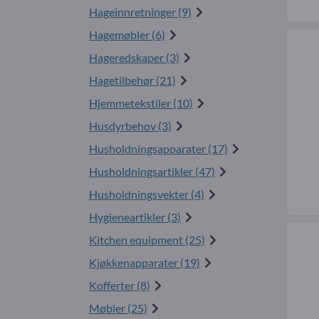
Hageinnretninger (9)
Hagemøbler (6)
Hageredskaper (3)
Hagetilbehør (21)
Hjemmetekstiler (10)
Husdyrbehov (3)
Husholdningsapparater (17)
Husholdningsartikler (47)
Husholdningsvekter (4)
Hygieneartikler (3)
Kitchen equipment (25)
Kjøkkenapparater (19)
Kofferter (8)
Møbler (25)