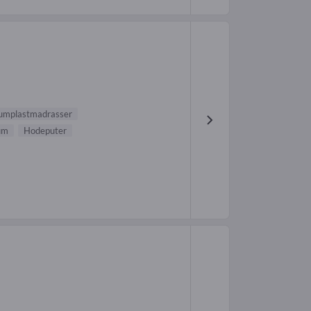
umplastmadrasser
um
Hodeputer