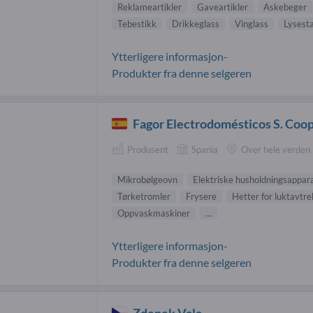
Reklameartikler
Gaveartikler
Askebeger
Tebestikk
Drikkeglass
Vinglass
Lysest
Ytterligere informasjon-
Produkter fra denne selgeren
Fagor Electrodomésticos S. Coop
Produsent
Spania
Over hele verden
Mikrobølgeovn
Elektriske husholdningsappar
Tørketromler
Frysere
Hetter for luktavtr
Oppvaskmaskiner
...
Ytterligere informasjon-
Produkter fra denne selgeren