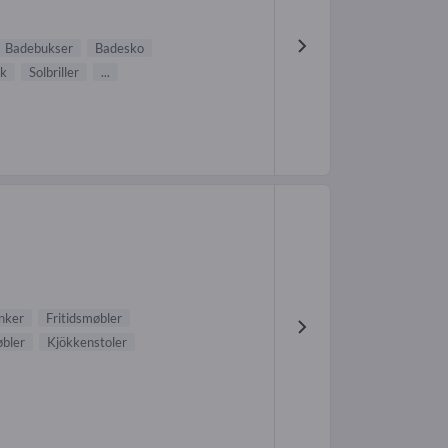
Badebukser
Badesko
k
Solbriller
...
nker
Fritidsmøbler
bler
Kjökkenstoler