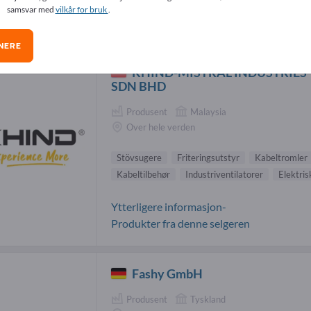
samsvar med
vilkår for bruk
.
holdning & bo-leverandører (214)
NERE
KHIND-MISTRAL INDUSTRIES
SDN BHD
Produsent
Malaysia
Over hele verden
Stövsugere
Friteringsutstyr
Kabeltromler
Kabeltilbehør
Industriventilatorer
Elektri
Ytterligere informasjon-
Produkter fra denne selgeren
Fashy GmbH
Produsent
Tyskland