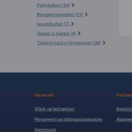
Partybehov (14)
Rengjøringsmidler (15)
Sovetilbehør (7)
Tepper & matter (4)
Tilbehör/utstyr til hjemmet (38)
Generelt
Partne
Vilkår og betingelser
Registr
Personvern og informasjonskapsler
Abonner
Impressum