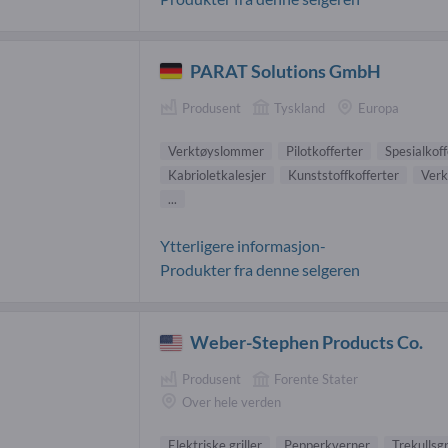
PARAT Solutions GmbH
Produsent
Tyskland
Europa
Verktøyslommer
Pilotkofferter
Spesialkoff
Kabrioletkalesjer
Kunststoffkofferter
Verk
...
Ytterligere informasjon-
Produkter fra denne selgeren
Weber-Stephen Products Co.
Produsent
Forente Stater
Over hele verden
Elektriske griller
Pepperkverner
Trekullsgri