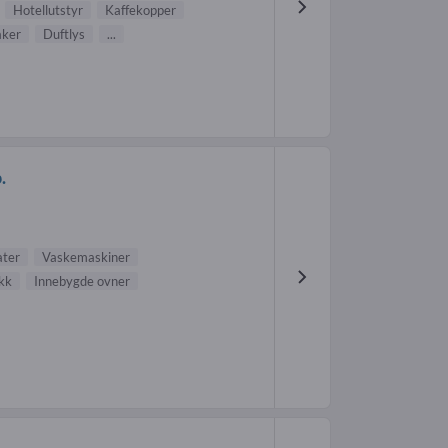
Hotellutstyr
Kaffekopper
aker
Duftlys
...
.
ater
Vaskemaskiner
ekk
Innebygde ovner