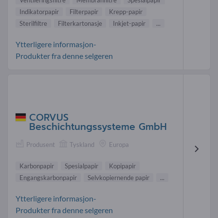
Ventileringsfiltre
Membranfiltre
Spesialpapir
Indikatorpapir
Filterpapir
Krepp-papir
Sterilfiltre
Filterkartonasje
Inkjet-papir
...
Ytterligere informasjon-
Produkter fra denne selgeren
CORVUS
Beschichtungssysteme GmbH
Produsent
Tyskland
Europa
Karbonpapir
Spesialpapir
Kopipapir
Engangskarbonpapir
Selvkopiernende papir
...
Ytterligere informasjon-
Produkter fra denne selgeren