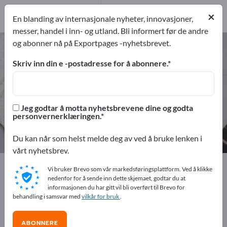
Produsent
19
×
En blanding av internasjonale nyheter, innovasjoner,
Distributører
3
messer, handel i inn- og utland. Bli informert før de andre
og abonner nå på Exportpages -nyhetsbrevet.
Papir – finn produsenter og
leverandører
Skriv inn din e -postadresse for å abonnere.
eksportører
Produsent
22
19
Jeg godtar å motta nyhetsbrevene dine og godta
personvernerklæringen.
Distributører
3
Du kan når som helst melde deg av ved å bruke lenken i
vårt nyhetsbrev.
Exportpages
Råvarer og verksteddeler
Papir
Vi bruker Brevo som vår markedsføringsplattform. Ved å klikke
nedenfor for å sende inn dette skjemaet, godtar du at
informasjonen du har gitt vil bli overført til Brevo for
Annonser gratis på Exportpages!
behandling i samsvar med
vilkår for bruk
.
Behov – Tilbud – Brukte varer – Forretningskontakter >>
start her
ABONNERE