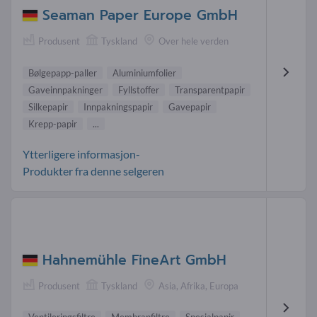
Seaman Paper Europe GmbH
Produsent
Tyskland
Over hele verden
Bølgepapp-paller
Aluminiumfolier
Gaveinnpakninger
Fyllstoffer
Transparentpapir
Silkepapir
Innpakningspapir
Gavepapir
Krepp-papir
...
Ytterligere informasjon-
Produkter fra denne selgeren
Hahnemühle FineArt GmbH
Produsent
Tyskland
Asia, Afrika, Europa