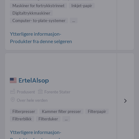
Maskiner for fortrykkstrinnet
Inkjet-papir
Digitaltrykkmaskiner
Computer- to-plate-systemer
...
Ytterligere informasjon-
Produkter fra denne selgeren
ErtelAlsop
Produsent
Forente Stater
Over hele verden
Filterpresser
Kammer filter presser
Filterpapir
Filtrerblikk
Filterduker
...
Ytterligere informasjon-