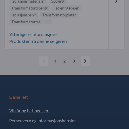
Isolasjonsmaterialer
Spolerør
Transformatortilbehør
Isoleringsdeler
Isolasjonspapir
Transformatorplater
Transformatortre
...
Ytterligere informasjon-
Produkter fra denne selgeren
1
2
3
Generelt
Vilkår og betingelser
Personvern og informasjonskapsler