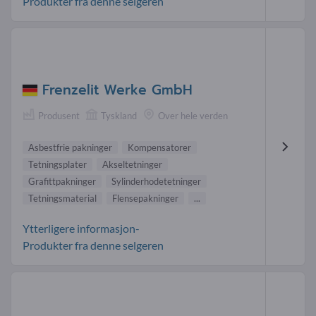
Produkter fra denne selgeren
Frenzelit Werke GmbH
Produsent
Tyskland
Over hele verden
Asbestfrie pakninger
Kompensatorer
Tetningsplater
Akseltetninger
Grafittpakninger
Sylinderhodetetninger
Tetningsmaterial
Flensepakninger
...
Ytterligere informasjon-
Produkter fra denne selgeren