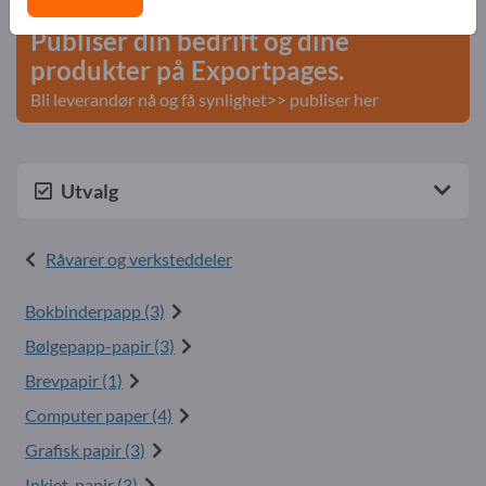
Publiser din bedrift og dine
produkter på Exportpages.
Bli leverandør nå og få synlighet>> publiser her
Utvalg
Råvarer og verksteddeler
Bokbinderpapp (3)
Bølgepapp-papir (3)
Brevpapir (1)
Computer paper (4)
Grafisk papir (3)
Inkjet-papir (3)