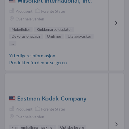
Wilsonart International, Inc.
Produsent
Forente Stater
Over hele verden
Møbelfolier
Kjøkkenarbeidsplater
Dekorasjonspapir
Omlimer
Utslagsvasker
...
Ytterligere informasjon-
Produkter fra denne selgeren
Eastman Kodak Company
Produsent
Forente Stater
Over hele verden
Filmfremkallingsmaskiner
Optiske lesere