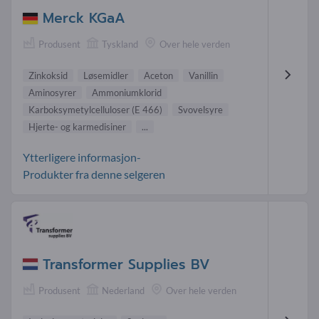
Merck KGaA
Produsent
Tyskland
Over hele verden
Zinkoksid
Løsemidler
Aceton
Vanillin
Aminosyrer
Ammoniumklorid
Karboksymetylcelluloser (E 466)
Svovelsyre
Hjerte- og karmedisiner
...
Ytterligere informasjon-
Produkter fra denne selgeren
Transformer Supplies BV
Produsent
Nederland
Over hele verden