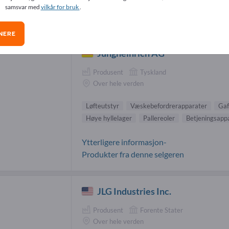
samsvar med
vilkår for bruk
.
teutstyr-leverandører (3)
NERE
Jungheinrich AG
Produsent
Tyskland
Over hele verden
Løfteutstyr
Væskebefordrerapparater
Gaf
Høye hyllelager
Pallereoler
Betjeningsappa
Ytterligere informasjon-
Produkter fra denne selgeren
JLG Industries Inc.
Produsent
Forente Stater
Over hele verden