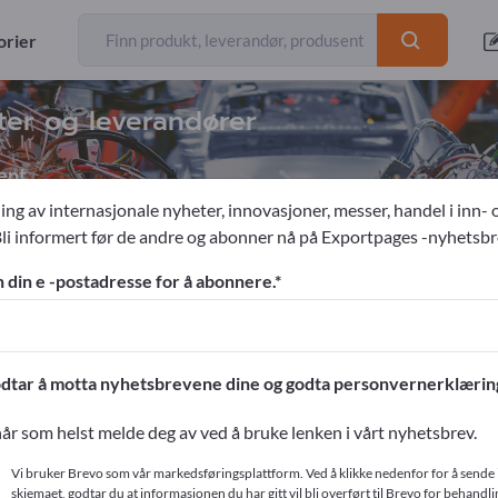
orier
ter og leverandører
ent
ing av internasjonale nyheter, innovasjoner, messer, handel i inn- 
Bli informert før de andre og abonner nå på Exportpages -nyhetsbr
ere & løfte
Gaffeltrucker
Løfteutstyr
n din e -postadresse for å abonnere.
ges!
ntakter >> start her
dtar å motta nyhetsbrevene dine og godta personvernerklærin
produkter på Exportpages.
år som helst melde deg av ved å bruke lenken i vårt nyhetsbrev.
r
Vi bruker Brevo som vår markedsføringsplattform. Ved å klikke nedenfor for å sende 
skjemaet, godtar du at informasjonen du har gitt vil bli overført til Brevo for behandlin