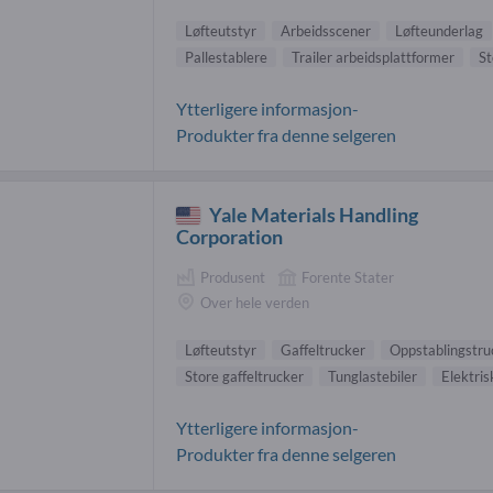
Løfteutstyr
Arbeidsscener
Løfteunderlag
Pallestablere
Trailer arbeidsplattformer
St
Ytterligere informasjon-
Produkter fra denne selgeren
Yale Materials Handling
Corporation
Produsent
Forente Stater
Over hele verden
Løfteutstyr
Gaffeltrucker
Oppstablingstru
Store gaffeltrucker
Tunglastebiler
Elektris
Ytterligere informasjon-
Produkter fra denne selgeren