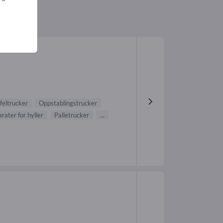
feltrucker
Oppstablingstrucker
rater for hyller
Palletrucker
...