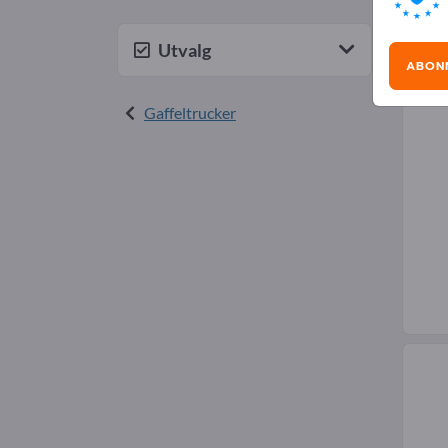
Løf
Utvalg
ABON
Gaffeltrucker