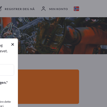
eksportører
3
Produsent
3
REGISTRER DEG NÅ
MIN KONTO
×
og
evet.
gen.
inn dette
g i