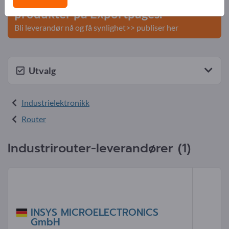
produkter på Exportpages.
Bli leverandør nå og få synlighet>> publiser her
Utvalg
Industrielektronikk
Router
Industrirouter-leverandører (1)
INSYS MICROELECTRONICS
GmbH