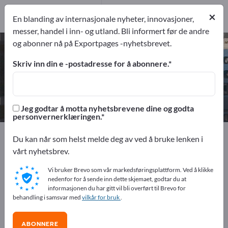
1
Produsent
×
En blanding av internasjonale nyheter, innovasjoner,
1
messer, handel i inn- og utland. Bli informert før de andre
og abonner nå på Exportpages -nyhetsbrevet.
Industrirouter – finn produsenter
og leverandører
Skriv inn din e -postadresse for å abonnere.
eksportører
Produsent
1
1
Jeg godtar å motta nyhetsbrevene dine og godta
personvernerklæringen.
Exportpages
Elektroteknikk
Industrielektronikk
Du kan når som helst melde deg av ved å bruke lenken i
Industrirouter
vårt nyhetsbrev.
Vi bruker Brevo som vår markedsføringsplattform. Ved å klikke
Annonser gratis på Exportpages!
nedenfor for å sende inn dette skjemaet, godtar du at
informasjonen du har gitt vil bli overført til Brevo for
Behov – Tilbud – Brukte varer – Forretningskontakter >>
behandling i samsvar med
vilkår for bruk
.
start her
ABONNERE
Publiser din bedrift og dine