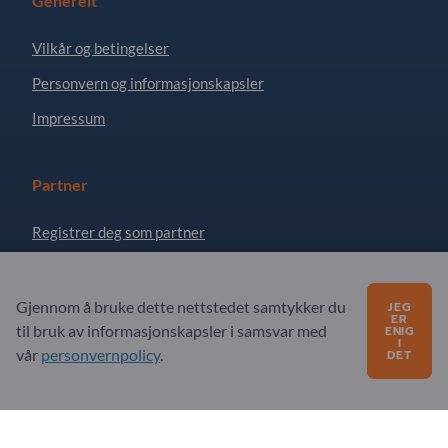
Generelt
Vilkår og betingelser
Personvern og informasjonskapsler
Impressum
Partner
Registrer deg som partner
Abonner på nyhetsbrev
Gjennom å bruke dette nettstedet samtykker du
JEG
ER
til bruk av informasjonskapsler i samsvar med
ENIG
Spørsmål?
I
vår
personvernpolicy
.
DET
FAQ
Vårt tjenestetilbud