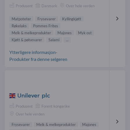
Produsent
Danmark
Over hele verden
Matpoteter
Frysevarer
Kyllingkjøtt
Røkelaks
Pommes Frites
Melk & melkeprodukter
Majones
Myk ost
Kjøtt & pølsevarer
Salami
...
Ytterligere informasjon-
Produkter fra denne selgeren
Unilever plc
Produsent
Forent kongerike
Over hele verden
Frysevarer
Melk & melkeprodukter
Majones