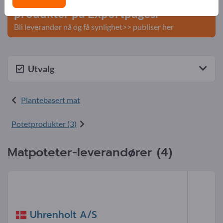
produkter på Exportpages.
Bli leverandør nå og få synlighet>> publiser her
Utvalg
Plantebasert mat
Potetprodukter (3)
Matpoteter-leverandører (4)
Uhrenholt A/S