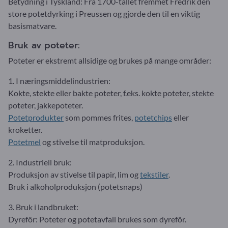
Betydning i Tyskland: Fra 1700-tallet fremmet Fredrik den
store potetdyrking i Preussen og gjorde den til en viktig
basismatvare.
Bruk av poteter:
Poteter er ekstremt allsidige og brukes på mange områder:
1. I næringsmiddelindustrien:
Kokte, stekte eller bakte poteter, f.eks. kokte poteter, stekte
poteter, jakkepoteter.
Potetprodukter
som pommes frites,
potetchips
eller
kroketter.
Potetmel
og stivelse til matproduksjon.
2. Industriell bruk:
Produksjon av stivelse til papir, lim og
tekstiler
.
Bruk i alkoholproduksjon (potetsnaps)
3. Bruk i landbruket:
Dyrefôr: Poteter og potetavfall brukes som dyrefôr.