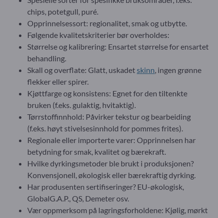
chips, potetgull, puré.
Opprinnelsessort: regionalitet, smak og utbytte.
Følgende kvalitetskriterier bør overholdes:
Størrelse og kalibrering: Ensartet størrelse for ensartet
behandling.
Skall og overflate: Glatt, uskadet
skinn
, ingen grønne
flekker eller spirer.
Kjøttfarge og konsistens: Egnet for den tiltenkte
bruken (f.eks. gulaktig, hvitaktig).
Tørrstoffinnhold: Påvirker tekstur og bearbeiding
(f.eks. høyt stivelsesinnhold for pommes frites).
Regionale eller importerte varer: Opprinnelsen har
betydning for smak, kvalitet og bærekraft.
Hvilke dyrkingsmetoder ble brukt i produksjonen?
Konvensjonell, økologisk eller bærekraftig dyrking.
Har produsenten sertifiseringer? EU-økologisk,
GlobalG.A.P., QS, Demeter osv.
Vær oppmerksom på lagringsforholdene: Kjølig, mørkt