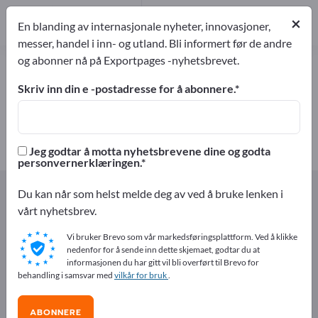
4
Produsent
×
En blanding av internasjonale nyheter, innovasjoner,
4
messer, handel i inn- og utland. Bli informert før de andre
og abonner nå på Exportpages -nyhetsbrevet.
Matpoteter – finn produsenter og
leverandører
Skriv inn din e -postadresse for å abonnere.
eksportører
Produsent
4
4
Jeg godtar å motta nyhetsbrevene dine og godta
personvernerklæringen.
Exportpages
Næringsmidler og drikkevarer
Du kan når som helst melde deg av ved å bruke lenken i
Plantebasert mat
Matpoteter
vårt nyhetsbrev.
Vi bruker Brevo som vår markedsføringsplattform. Ved å klikke
Annonser gratis på Exportpages!
nedenfor for å sende inn dette skjemaet, godtar du at
informasjonen du har gitt vil bli overført til Brevo for
Behov – Tilbud – Brukte varer – Forretningskontakter >>
behandling i samsvar med
vilkår for bruk
.
start her
ABONNERE
Publiser din bedrift og dine