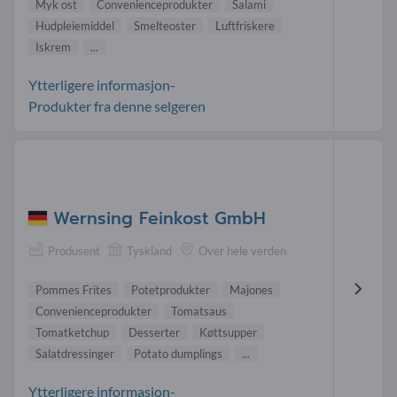
Myk ost
Convenienceprodukter
Salami
Hudpleiemiddel
Smelteoster
Luftfriskere
Iskrem
...
Ytterligere informasjon-
Produkter fra denne selgeren
Wernsing Feinkost GmbH
Produsent
Tyskland
Over hele verden
Pommes Frites
Potetprodukter
Majones
Convenienceprodukter
Tomatsaus
Tomatketchup
Desserter
Køttsupper
Salatdressinger
Potato dumplings
...
Ytterligere informasjon-