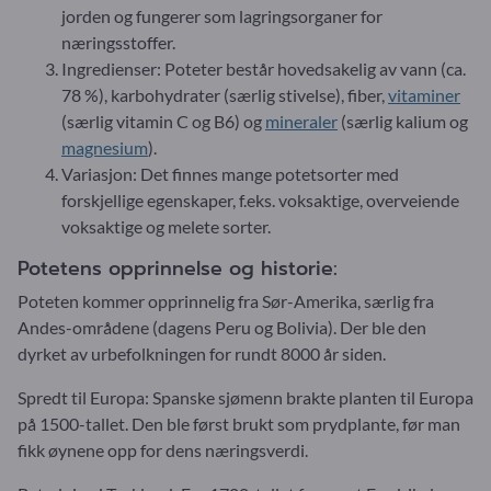
jorden og fungerer som lagringsorganer for
næringsstoffer.
Ingredienser: Poteter består hovedsakelig av vann (ca.
78 %), karbohydrater (særlig stivelse), fiber,
vitaminer
(særlig vitamin C og B6) og
mineraler
(særlig kalium og
magnesium
).
Variasjon: Det finnes mange potetsorter med
forskjellige egenskaper, f.eks. voksaktige, overveiende
voksaktige og melete sorter.
Potetens opprinnelse og historie:
Poteten kommer opprinnelig fra Sør-Amerika, særlig fra
Andes-områdene (dagens Peru og Bolivia). Der ble den
dyrket av urbefolkningen for rundt 8000 år siden.
Spredt til Europa: Spanske sjømenn brakte planten til Europa
på 1500-tallet. Den ble først brukt som prydplante, før man
fikk øynene opp for dens næringsverdi.