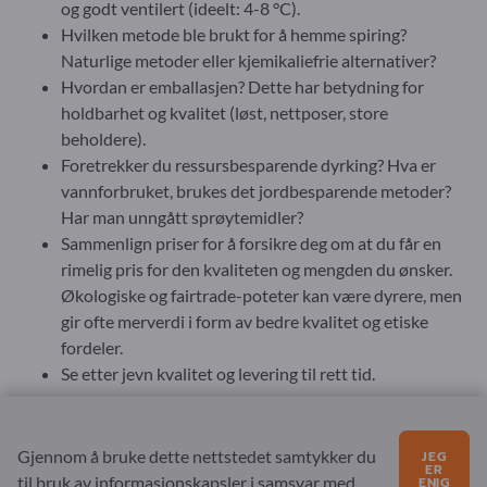
og godt ventilert (ideelt: 4-8 °C).
Hvilken metode ble brukt for å hemme spiring?
Naturlige metoder eller kjemikaliefrie alternativer?
Hvordan er emballasjen? Dette har betydning for
holdbarhet og kvalitet (løst, nettposer, store
beholdere).
Foretrekker du ressursbesparende dyrking? Hva er
vannforbruket, brukes det jordbesparende metoder?
Har man unngått sprøytemidler?
Sammenlign priser for å forsikre deg om at du får en
rimelig pris for den kvaliteten og mengden du ønsker.
Økologiske og fairtrade-poteter kan være dyrere, men
gir ofte merverdi i form av bedre kvalitet og etiske
fordeler.
Se etter jevn kvalitet og levering til rett tid.
Ved å ta hensyn til disse faktorene kan du velge poteter som
ikke bare er av høy kvalitet, men som også er bærekraftige og
Gjennom å bruke dette nettstedet samtykker du
JEG
passer
til formålet.
ER
til bruk av informasjonskapsler i samsvar med
ENIG