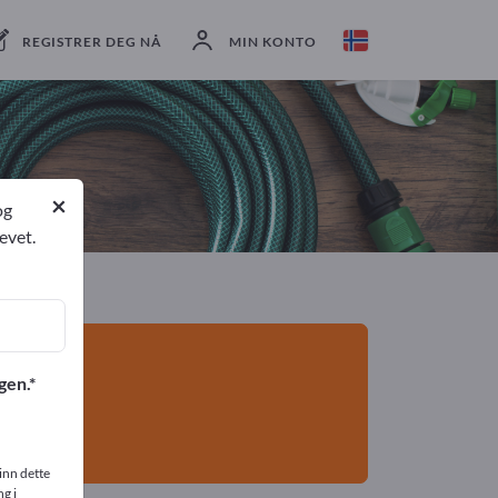
eksportører
2
Produsent
2
REGISTRER DEG NÅ
MIN KONTO
×
og
evet.
gen.
inn dette
g i