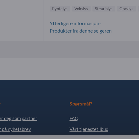
Pyntelys
Vokslys
Stearinlys
Gravlys
Ytterligere informasjon-
Produkter fra denne selgeren
r
Spørsmål?
er deg som partner
FAQ
 på nyhetsbrev
Vårt tjenestetilbud