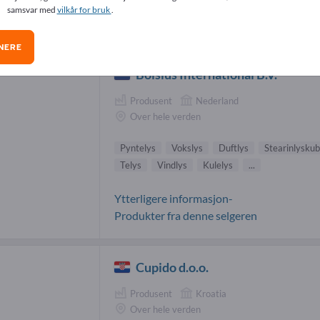
samsvar med
vilkår for bruk
.
telys-leverandører (2)
NERE
Bolsius International B.V.
Produsent
Nederland
Over hele verden
Pyntelys
Vokslys
Duftlys
Stearinlysku
Telys
Vindlys
Kulelys
...
Ytterligere informasjon-
Produkter fra denne selgeren
Cupido d.o.o.
Produsent
Kroatia
Over hele verden