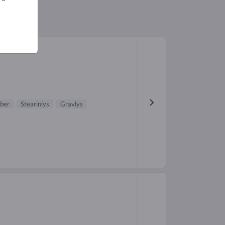
bber
Stearinlys
Gravlys