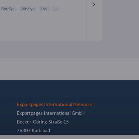
Bordlys
Vindlys
Lys
...
Exportpages International Network
Exportpages International GmbH
Becker-Göring-Straße 15
76307 Karlsbad
Germany