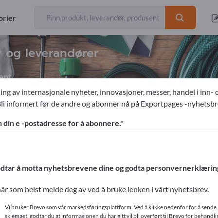
orier
r og leverandører
ent
ing av internasjonale nyheter, innovasjoner, messer, handel i inn- 
Bli informert før de andre og abonner nå på Exportpages -nyhetsbr
styr til hjemmet
Pyntelys
n din e -postadresse for å abonnere.
ges!
ntakter >> start her
dtar å motta nyhetsbrevene dine og godta personvernerklærin
produkter på Exportpages.
år som helst melde deg av ved å bruke lenken i vårt nyhetsbrev.
r
Vi bruker Brevo som vår markedsføringsplattform. Ved å klikke nedenfor for å sende 
skjemaet, godtar du at informasjonen du har gitt vil bli overført til Brevo for behandlin