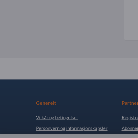
Generelt
Partne
Vilkår og betingelser
Registr
Personvern og informasjonskapsler
Abonner