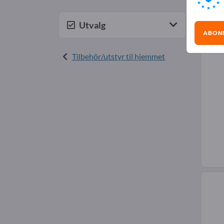
Pyn
Utvalg
ABON
Tilbehör/utstyr til hjemmet