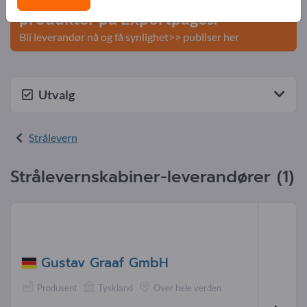
produkter på Exportpages.
Bli leverandør nå og få synlighet>> publiser her
Utvalg
Strålevern
Strålevernskabiner-leverandører (1)
Gustav Graaf GmbH
Produsent
Tyskland
Over hele verden