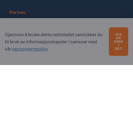
Partner
Registrer deg som partner
Gjennom å bruke dette nettstedet samtykker du
JEG
Abonner på nyhetsbrev
ER
til bruk av informasjonskapsler i samsvar med
ENIG
I
vår
personvernpolicy
.
DET
Spørsmål?
FAQ
Vårt tjenestetilbud
Om oss
Melding til Exportpages
Exportpages International Network
Exportpages International GmbH