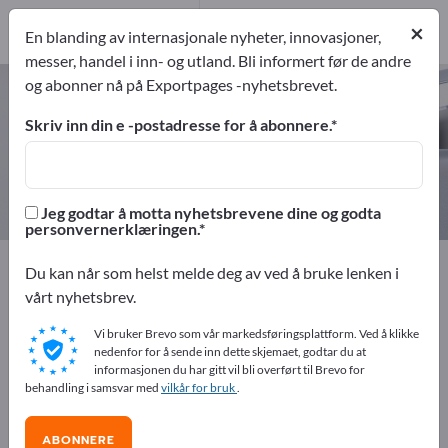
1
Produsent
×
En blanding av internasjonale nyheter, innovasjoner,
1
messer, handel i inn- og utland. Bli informert før de andre
og abonner nå på Exportpages -nyhetsbrevet.
Strålevernskabiner – finn
produsenter og leverandører
Skriv inn din e -postadresse for å abonnere.
eksportører
Produsent
1
1
Jeg godtar å motta nyhetsbrevene dine og godta
personvernerklæringen.
Exportpages
Sikkerhet og beskyttelse
Strålevern
Du kan når som helst melde deg av ved å bruke lenken i
Strålevernskabiner
vårt nyhetsbrev.
Vi bruker Brevo som vår markedsføringsplattform. Ved å klikke
Annonser gratis på Exportpages!
nedenfor for å sende inn dette skjemaet, godtar du at
informasjonen du har gitt vil bli overført til Brevo for
Behov – Tilbud – Brukte varer – Forretningskontakter >>
behandling i samsvar med
vilkår for bruk
.
start her
ABONNERE
Publiser din bedrift og dine