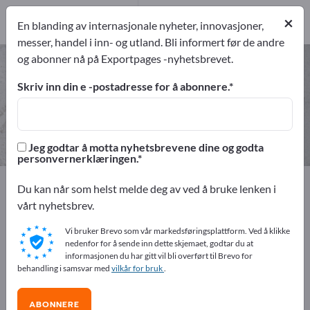
Produsent
1
×
En blanding av internasjonale nyheter, innovasjoner,
messer, handel i inn- og utland. Bli informert før de andre
og abonner nå på Exportpages -nyhetsbrevet.
Utstyr for blomsterhandlere – finn
produsenter og leverandører
Skriv inn din e -postadresse for å abonnere.
eksportører
Produsent
1
1
Jeg godtar å motta nyhetsbrevene dine og godta
personvernerklæringen.
Exportpages
Råvarer og verksteddeler
Du kan når som helst melde deg av ved å bruke lenken i
Kommersielle forbruksmatriell
vårt nyhetsbrev.
Utstyr for blomsterhandlere
Vi bruker Brevo som vår markedsføringsplattform. Ved å klikke
nedenfor for å sende inn dette skjemaet, godtar du at
Annonser gratis på Exportpages!
informasjonen du har gitt vil bli overført til Brevo for
behandling i samsvar med
vilkår for bruk
.
Behov – Tilbud – Brukte varer – Forretningskontakter >>
start her
ABONNERE