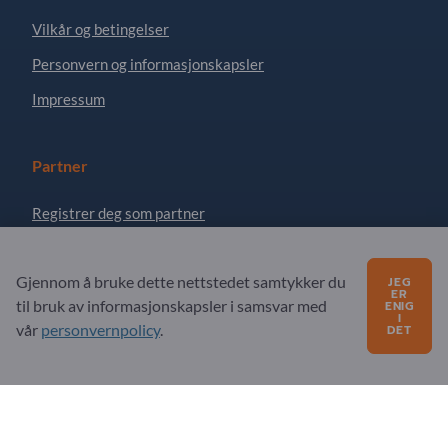
Vilkår og betingelser
Personvern og informasjonskapsler
Impressum
Partner
Registrer deg som partner
Abonner på nyhetsbrev
Gjennom å bruke dette nettstedet samtykker du
JEG
ER
til bruk av informasjonskapsler i samsvar med
ENIG
Spørsmål?
I
vår
personvernpolicy
.
DET
FAQ
Vårt tjenestetilbud
Om oss