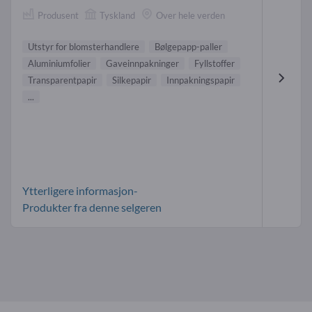
Produsent
Tyskland
Over hele verden
Utstyr for blomsterhandlere
Bølgepapp-paller
Aluminiumfolier
Gaveinnpakninger
Fyllstoffer
Transparentpapir
Silkepapir
Innpakningspapir
...
Ytterligere informasjon-
Produkter fra denne selgeren