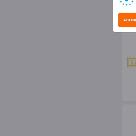
Ski
ABON