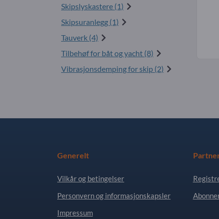
Skipslyskastere (1)
Skipsuranlegg (1)
Tauverk (4)
Tilbehøf for båt og yacht (8)
Vibrasjonsdemping for skip (2)
Generelt
Partne
Vilkår og betingelser
Registr
Personvern og informasjonskapsler
Abonner
Impressum