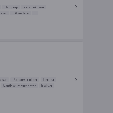
Hamprep
Karabinkroker
akser
Båtfendere
...
dsur
Utendørs klokker
Herreur
Nautiske instrumenter
Klokker