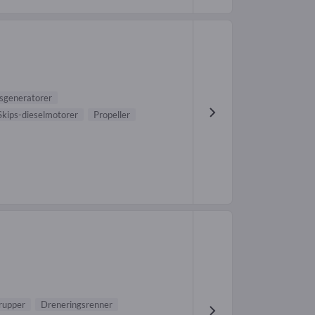
sgeneratorer
Skips-dieselmotorer
Propeller
rupper
Dreneringsrenner