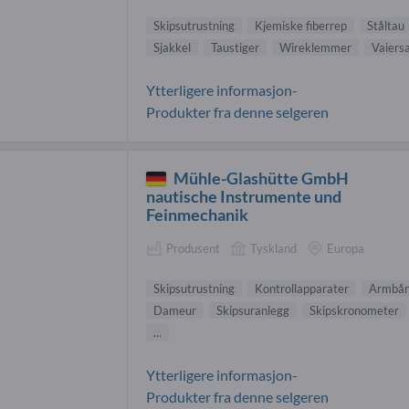
Skipsutrustning
Kjemiske fiberrep
Ståltau
Sjakkel
Taustiger
Wireklemmer
Vaiers
Ytterligere informasjon-
Produkter fra denne selgeren
Mühle-Glashütte GmbH
nautische Instrumente und
Feinmechanik
Produsent
Tyskland
Europa
Skipsutrustning
Kontrollapparater
Armbån
Dameur
Skipsuranlegg
Skipskronometer
...
Ytterligere informasjon-
Produkter fra denne selgeren