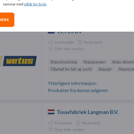
samsvar med
vilkår for bruk
.
psutrustning-leverandører (29)
NERE
VETUS BV
Leverandør
Nederland
Over hele verden
Skipsutrustning
Skipspumper
Skips-diesel
Tilbehøf for båt og yacht
Skipsgir
Skipslys
Ytterligere informasjon-
Produkter fra denne selgeren
Touwfabriek Langman B.V.
Produsent
Nederland
Over hele verden