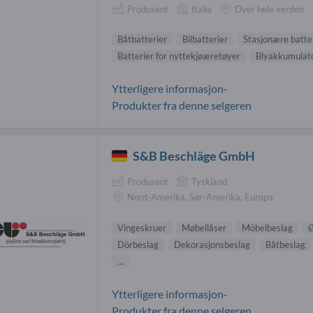
Produsent
Italia
Over hele verden
Båtbatterier
Bilbatterier
Stasjonære batte
Batterier for nyttekjøæretøyer
Blyakkumulat
Ytterligere informasjon-
Produkter fra denne selgeren
S&B Beschläge GmbH
Produsent
Tyskland
Nord-Amerika, Sør-Amerika, Europa
Vingeskruer
Møbellåser
Möbelbeslag
Ø
Dörbeslag
Dekorasjonsbeslag
Båtbeslag
...
Ytterligere informasjon-
Produkter fra denne selgeren