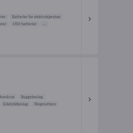
rier
Batterier for elektrokjøretøy
orer
USV-batterier
...
yeskrue
Byggebeslag
Edelstålbeslag
Ringmuttere