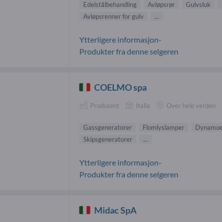
Edelstålbehandling
Avløpsrør
Gulvsluk
Avløpsrenner for gulv
...
Ytterligere informasjon-
Produkter fra denne selgeren
COELMO spa
Produsent
Italia
Over hele verden
Gassgeneratorer
Flomlyslamper
Dynamoe
Skipsgeneratorer
...
Ytterligere informasjon-
Produkter fra denne selgeren
Midac SpA