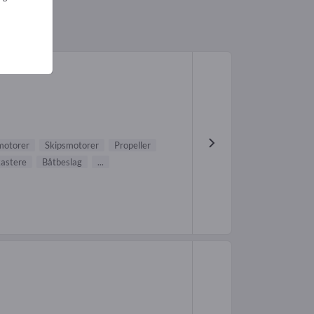
motorer
Skipsmotorer
Propeller
kastere
Båtbeslag
...