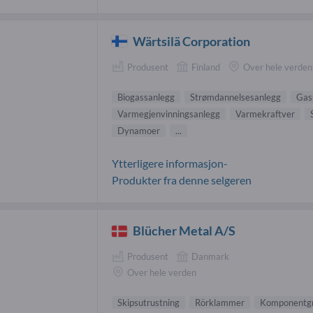
Wärtsilä Corporation
Produsent
Finland
Over hele verden
Biogassanlegg
Strømdannelsesanlegg
Gas
Varmegjenvinningsanlegg
Varmekraftver
Dynamoer
...
Ytterligere informasjon-
Produkter fra denne selgeren
Blücher Metal A/S
Produsent
Danmark
Over hele verden
Skipsutrustning
Rörklammer
Komponentg