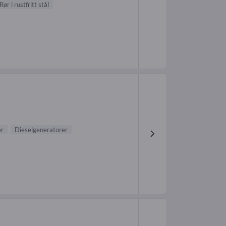
Rør i rustfritt stål
r
Dieselgeneratorer