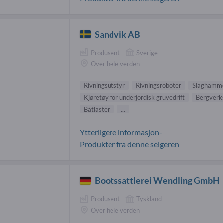
Sandvik AB
Produsent
Sverige
Over hele verden
Rivningsutstyr
Rivningsroboter
Slaghamm
Kjøretøy for underjordisk gruvedrift
Bergverk
Båtlaster
...
Ytterligere informasjon-
Produkter fra denne selgeren
Bootssattlerei Wendling GmbH
Produsent
Tyskland
Over hele verden