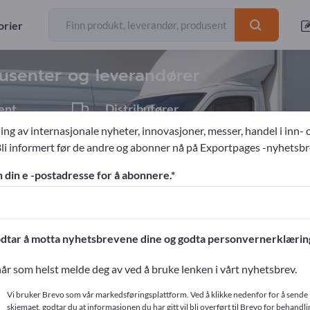
eksportører
29
orier
dusenter og leverandører
ent
Distributører
1
ing av internasjonale nyheter, innovasjoner, messer, handel i inn- 
Bli informert før de andre og abonner nå på Exportpages -nyhetsbr
utrustning
n din e -postadresse for å abonnere.
ges!
ntakter >> start her
dtar å motta nyhetsbrevene dine og godta personvernerklærin
produkter på Exportpages.
år som helst melde deg av ved å bruke lenken i vårt nyhetsbrev.
r
Vi bruker Brevo som vår markedsføringsplattform. Ved å klikke nedenfor for å sende 
skjemaet, godtar du at informasjonen du har gitt vil bli overført til Brevo for behandlin