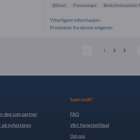
Båtkart
Presenninger
Beskyttelsesplater f
Ytterligere informasjon-
Produkter fra denne selgeren
1
2
3
r
Spørsmål?
er deg som partner
FAQ
 på nyhetsbrev
Vårt tjenestetilbud
Om oss