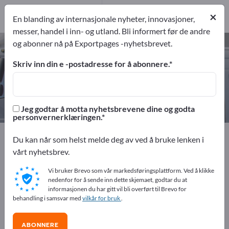
3
Produsent
×
En blanding av internasjonale nyheter, innovasjoner,
3
messer, handel i inn- og utland. Bli informert før de andre
og abonner nå på Exportpages -nyhetsbrevet.
Campingbiler – finn produsenter
og leverandører
Skriv inn din e -postadresse for å abonnere.
eksportører
Produsent
3
3
Jeg godtar å motta nyhetsbrevene dine og godta
personvernerklæringen.
Exportpages
Sport & fritid
Campingutstyr
Du kan når som helst melde deg av ved å bruke lenken i
Campingbiler
vårt nyhetsbrev.
Vi bruker Brevo som vår markedsføringsplattform. Ved å klikke
Annonser gratis på Exportpages!
nedenfor for å sende inn dette skjemaet, godtar du at
informasjonen du har gitt vil bli overført til Brevo for
Behov – Tilbud – Brukte varer – Forretningskontakter >>
behandling i samsvar med
vilkår for bruk
.
start her
ABONNERE
Publiser din bedrift og dine