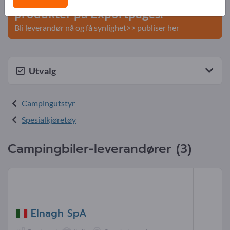
produkter på Exportpages.
Bli leverandør nå og få synlighet>> publiser her
Utvalg
Campingutstyr
Spesialkjøretøy
Campingbiler-leverandører (3)
Elnagh SpA