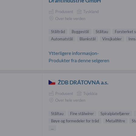
Drahtindustrie GmbH
Produsent
Tyskland
Over hele verden
Ståltråd
Byggestål
Ståltau
Forsterket s
Automatstål
Blankstål
Vinsjkabler
Inns
Ytterligere informasjon-
Produkter fra denne selgeren
ŽDB DRÁTOVNA a.s.
Produsent
Tsjekkia
Over hele verden
Ståltau
Fine stålwirer
Spiralplatefjærer
Bøye og formedeler for tråd
Metallfiltre
St
...