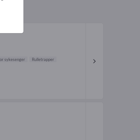
for sykesenger
Rulletrapper