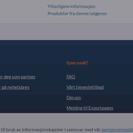
Ytterligere informasjon-
Produkter fra denne selgeren
r
Spørsmål?
er deg som partner
FAQ
 på nyhetsbrev
Vårt tjenestetilbud
Om oss
Melding til Exportpages
. All Rights Reserved.
til bruk av informasjonskapsler i samsvar med vår
personvernpoli