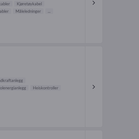
kabler
Kjøretøykabel
abler
Måleledninger
...
ndkraftanlegg
olenergianlegg
Heiskontroller