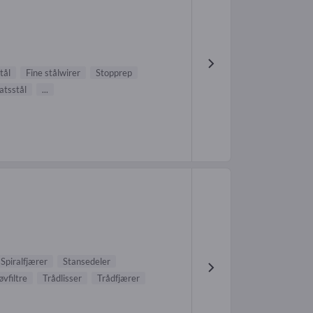
tål
Fine stålwirer
Stopprep
atsstål
...
Spiralfjærer
Stansedeler
øvfiltre
Trådlisser
Trådfjærer