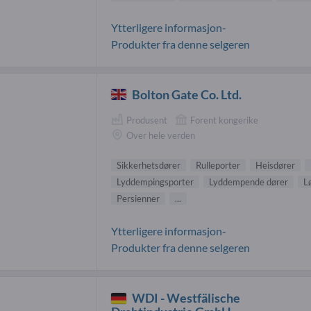
Ytterligere informasjon-
Produkter fra denne selgeren
Bolton Gate Co. Ltd.
Produsent
Forent kongerike
Over hele verden
Sikkerhetsdører
Rulleporter
Heisdører
Lyddempingsporter
Lyddempende dører
L
Persienner
...
Ytterligere informasjon-
Produkter fra denne selgeren
WDI - Westfälische