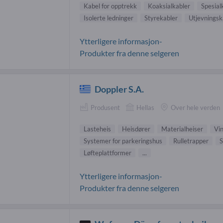
Kabel for opptrekk
Koaksialkabler
Spesial
Isolerte ledninger
Styrekabler
Utjevningsk
Ytterligere informasjon-
Produkter fra denne selgeren
Doppler S.A.
Produsent
Hellas
Over hele verden
Lasteheis
Heisdører
Materialheiser
Vi
Systemer for parkeringshus
Rulletrapper
S
Løfteplattformer
...
Ytterligere informasjon-
Produkter fra denne selgeren