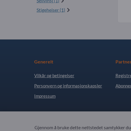
Seilvinsj (1)
Stigeheiser (1)
Generelt
Partne
Vilkår og betingelser
Registr
Personvern og informasjonskapsler
Abonner
Impressum
Copyright © 2026 Exportpages International GmbH
Gjennom å bruke dette nettstedet samtykker du 