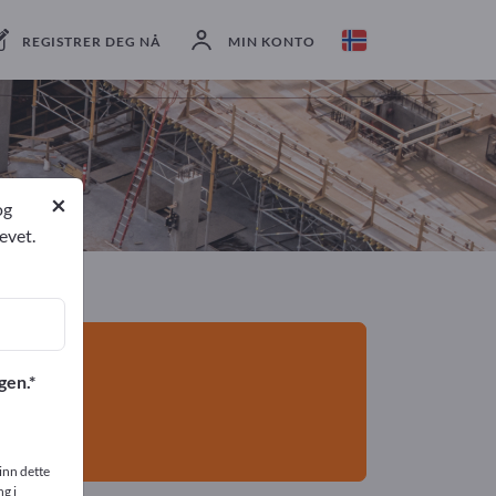
eksportører
8
Produsent
8
REGISTRER DEG NÅ
MIN KONTO
×
og
evet.
gen.
inn dette
g i