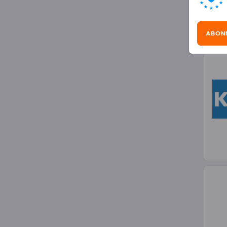
Hei
ABON