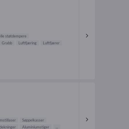
elle støtdempere
Grabb
Luftfjæring
Luftfjærer
mstillaser
Søppelkasser
ldekninger
Aluminiumstiger
...