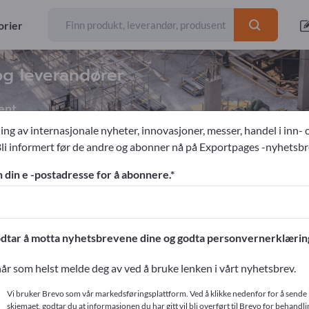
orier
og leverandører
ent
ing av internasjonale nyheter, innovasjoner, messer, handel i inn- 
Bli informert før de andre og abonner nå på Exportpages -nyhetsbr
ere & løfte
Heiser
n din e -postadresse for å abonnere.
ges!
ntakter >> start her
dtar å motta nyhetsbrevene dine og godta personvernerklærin
produkter på Exportpages.
år som helst melde deg av ved å bruke lenken i vårt nyhetsbrev.
r
Vi bruker Brevo som vår markedsføringsplattform. Ved å klikke nedenfor for å sende 
skjemaet, godtar du at informasjonen du har gitt vil bli overført til Brevo for behandlin