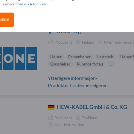
samsvar med
vilkår for bruk
.
ser-leverandører (8)
NERE
KONE Oyj
Produsent
Finland
Over hele verden
Heiser
Personheiser
Lasteheis
Heiser 
Glassheiser
Rullende fortau
...
Ytterligere informasjon-
Produkter fra denne selgeren
HEW-KABEL GmbH & Co. KG
Produsent
Tyskland
Over hele verden