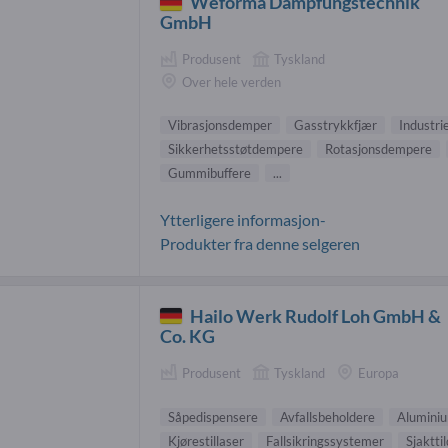
Weforma Dämpfungstechnik
GmbH
Produsent
Tyskland
Over hele verden
Vibrasjonsdemper
Gasstrykkfjær
Industri
Sikkerhetsstøtdempere
Rotasjonsdempere
Gummibuffere
...
Ytterligere informasjon-
Produkter fra denne selgeren
Hailo Werk Rudolf Loh GmbH &
Co. KG
Produsent
Tyskland
Europa
Såpedispensere
Avfallsbeholdere
Aluminiu
Kjørestillaser
Fallsikringssystemer
Sjaktti