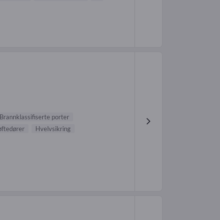
Brannklassifiserte porter
øftedører
Hvelvsikring