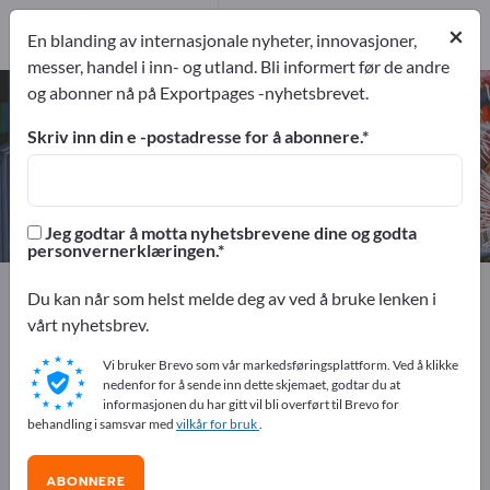
1
Produsen
×
En blanding av internasjonale nyheter, innovasjoner,
1
messer, handel i inn- og utland. Bli informert før de andre
og abonner nå på Exportpages -nyhetsbrevet.
Blisterinnpakningsmaskiner – finn
produsenter og leverandører
Skriv inn din e -postadresse for å abonnere.
eksportører
Produsent
1
1
Jeg godtar å motta nyhetsbrevene dine og godta
personvernerklæringen.
Exportpages
Maskineri og utstyr
Du kan når som helst melde deg av ved å bruke lenken i
Forpakningsmaskiner
Blisterinnpakningsmaskiner
vårt nyhetsbrev.
Vi bruker Brevo som vår markedsføringsplattform. Ved å klikke
Annonser gratis på Exportpages!
nedenfor for å sende inn dette skjemaet, godtar du at
informasjonen du har gitt vil bli overført til Brevo for
Behov – Tilbud – Brukte varer – Forretningskontakter >>
behandling i samsvar med
vilkår for bruk
.
start her
ABONNERE
Publiser din bedrift og dine