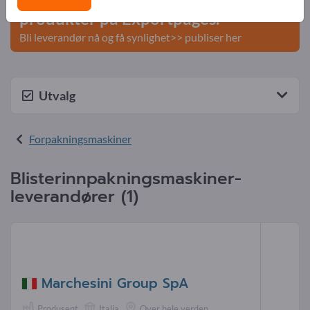
produkter på Exportpages.
Bli leverandør nå og få synlighet>> publiser her
Utvalg
Forpakningsmaskiner
Blisterinnpakningsmaskiner-
leverandører (1)
Marchesini Group SpA
Produsent
Italia
Over hele verden