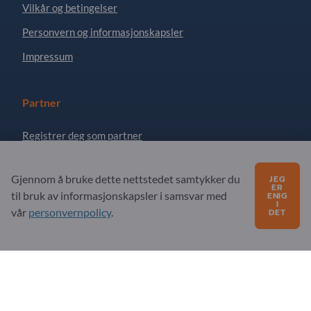
Vilkår og betingelser
Personvern og informasjonskapsler
Impressum
Partner
Registrer deg som partner
Abonner på nyhetsbrev
Gjennom å bruke dette nettstedet samtykker du
JEG
ER
til bruk av informasjonskapsler i samsvar med
ENIG
I
Spørsmål?
vår
personvernpolicy
.
DET
FAQ
Vårt tjenestetilbud
Om oss