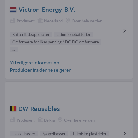
Victron Energy B.V.
Produsent
Nederland
Over hele verden
Batteriladeapparater
Litiumionebatterier
Omformere for likespenning / DC-DC-omformere
...
Ytterligere informasjon-
Produkter fra denne selgeren
DW Reusables
Produsent
Belgia
Over hele verden
Flaskekasser
Søppelkasser
Tekniske plastdeler