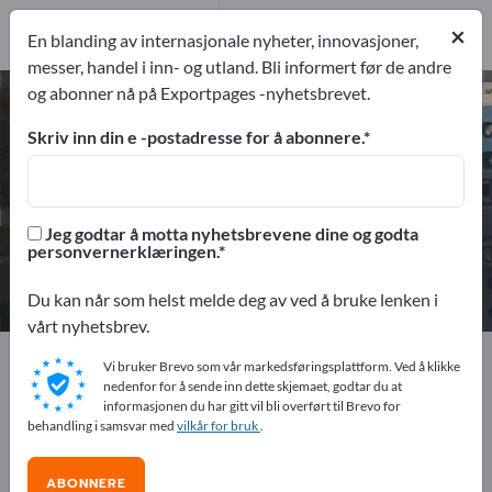
Distributører
×
2
En blanding av internasjonale nyheter, innovasjoner,
messer, handel i inn- og utland. Bli informert før de andre
og abonner nå på Exportpages -nyhetsbrevet.
Akkumulatorer & batterier – finn
produsenter og leverandører
Skriv inn din e -postadresse for å abonnere.
eksportører
Produsent
15
13
Jeg godtar å motta nyhetsbrevene dine og godta
personvernerklæringen.
Distributører
2
Du kan når som helst melde deg av ved å bruke lenken i
vårt nyhetsbrev.
Exportpages
Elektroteknikk
Vi bruker Brevo som vår markedsføringsplattform. Ved å klikke
Akkumulatorer & batterier
nedenfor for å sende inn dette skjemaet, godtar du at
informasjonen du har gitt vil bli overført til Brevo for
behandling i samsvar med
vilkår for bruk
.
Annonser gratis på Exportpages!
Behov – Tilbud – Brukte varer – Forretningskontakter >>
ABONNERE