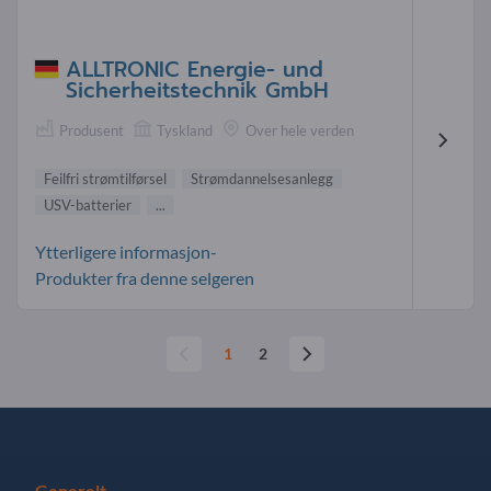
ALLTRONIC Energie- und
Sicherheitstechnik GmbH
Produsent
Tyskland
Over hele verden
Feilfri strømtilførsel
Strømdannelsesanlegg
USV-batterier
...
Ytterligere informasjon-
Produkter fra denne selgeren
1
2
Generelt