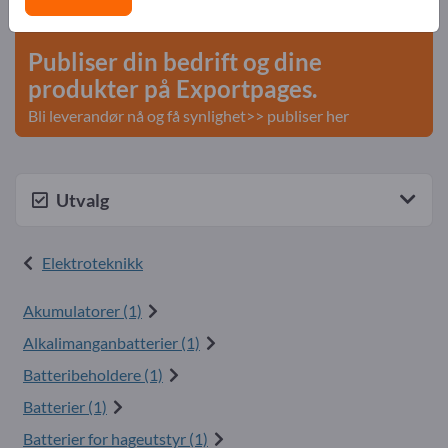
start her
Publiser din bedrift og dine
produkter på Exportpages.
Bli leverandør nå og få synlighet>> publiser her
Utvalg
Elektroteknikk
Akumulatorer (1)
Alkalimanganbatterier (1)
Batteribeholdere (1)
Batterier (1)
Batterier for hageutstyr (1)