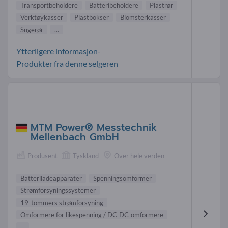
Transportbeholdere
Batteribeholdere
Plastrør
Verktøykasser
Plastbokser
Blomsterkasser
Sugerør
...
Ytterligere informasjon-
Produkter fra denne selgeren
MTM Power® Messtechnik
Mellenbach GmbH
Produsent
Tyskland
Over hele verden
Batteriladeapparater
Spenningsomformer
Strømforsyningssystemer
19-tommers strømforsyning
Omformere for likespenning / DC-DC-omformere
...