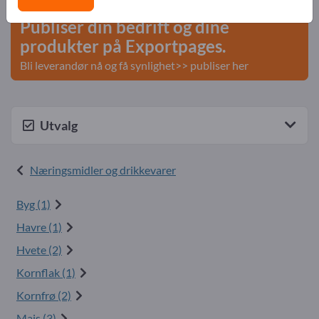
Publiser din bedrift og dine
produkter på Exportpages.
Bli leverandør nå og få synlighet>> publiser her
Utvalg
Næringsmidler og drikkevarer
Byg (1)
Havre (1)
Hvete (2)
Kornflak (1)
Kornfrø (2)
Mais (3)