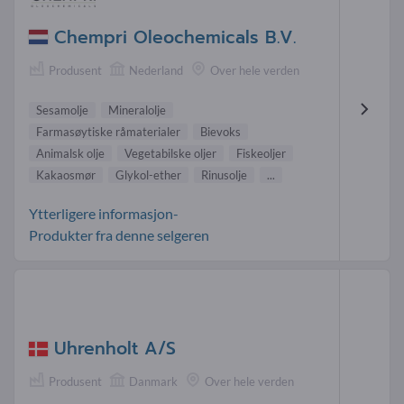
Chempri Oleochemicals B.V.
Produsent
Nederland
Over hele verden
Sesamolje
Mineralolje
Farmasøytiske råmaterialer
Bievoks
Animalsk olje
Vegetabilske oljer
Fiskeoljer
Kakaosmør
Glykol-ether
Rinusolje
...
Ytterligere informasjon-
Produkter fra denne selgeren
Uhrenholt A/S
Produsent
Danmark
Over hele verden