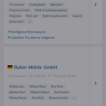
Frysevarer
Kyllingkjøtt
Røkelaks
Pommes Frites
Melk & melkeprodukter
Majones
Myk ost
Kjøtt & pølsevarer
Salami
Bakevarer
...
Ytterligere informasjon-
Produkter fra denne selgeren
Rubin Mühle GmbH
Produsent
Tyskland
Over hele verden
Rolled oats
Wheat flour
Rye flour
Barley flour
Wheat Flakes
Rye flakes
Maize flakes
Kornflak
Bread crumbs
...