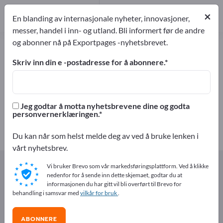
Produsent
5
×
En blanding av internasjonale nyheter, innovasjoner,
Distributører
1
messer, handel i inn- og utland. Bli informert før de andre
og abonner nå på Exportpages -nyhetsbrevet.
Korn – finn produsenter og
leverandører
Skriv inn din e -postadresse for å abonnere.
eksportører
Produsent
6
5
Jeg godtar å motta nyhetsbrevene dine og godta
personvernerklæringen.
Distributører
1
Du kan når som helst melde deg av ved å bruke lenken i
vårt nyhetsbrev.
Exportpages
Næringsmidler og drikkevarer
Korn
Vi bruker Brevo som vår markedsføringsplattform. Ved å klikke
nedenfor for å sende inn dette skjemaet, godtar du at
informasjonen du har gitt vil bli overført til Brevo for
Annonser gratis på Exportpages!
behandling i samsvar med
vilkår for bruk
.
Behov – Tilbud – Brukte varer – Forretningskontakter >>
start her
ABONNERE