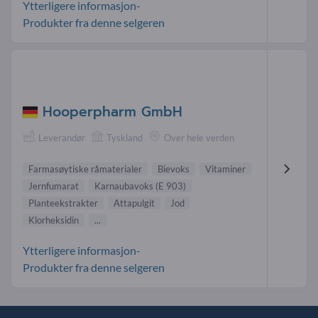
Ytterligere informasjon-
Produkter fra denne selgeren
Hooperpharm GmbH
Leverandør
Tyskland
Over hele verden
Farmasøytiske råmaterialer
Bievoks
Vitaminer
Jernfumarat
Karnaubavoks (E 903)
Planteekstrakter
Attapulgit
Jod
Klorheksidin
...
Ytterligere informasjon-
Produkter fra denne selgeren