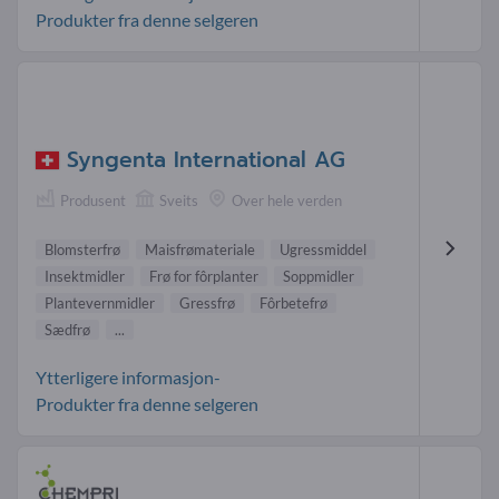
Produkter fra denne selgeren
Syngenta International AG
Produsent
Sveits
Over hele verden
Blomsterfrø
Maisfrømateriale
Ugressmiddel
Insektmidler
Frø for fôrplanter
Soppmidler
Plantevernmidler
Gressfrø
Fôrbetefrø
Sædfrø
...
Ytterligere informasjon-
Produkter fra denne selgeren