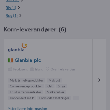
Ris (1)
Rug (1)
Korn-leverandører (6)
Glanbia plc
Produsent
Irland
Over hele verden
Melk & melkeprodukter
Myk ost
Convenienceprodukter
Ost
Smør
Fruktsaftkonsentrater
Melkepulver
Kondensert melk
Formiddeltilsetninger
...
Ytterligere informasjon-