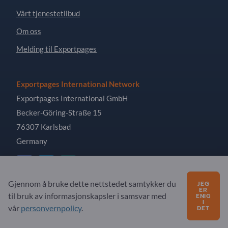
Vårt tjenestetilbud
Om oss
Melding til Exportpages
Exportpages International Network
Exportpages International GmbH
Becker-Göring-Straße 15
76307 Karlsbad
Germany
Gjennom å bruke dette nettstedet samtykker du
JEG
ER
til bruk av informasjonskapsler i samsvar med
ENIG
Copyright © 2026 Exportpages International GmbH. All
I
Rights Reserved.
vår
personvernpolicy
.
DET