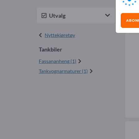
Tan
Utvalg
ABON
Nyttekjøretøy
Tankbiler
Fassananheng (1)
Tankvognarmaturer (1)