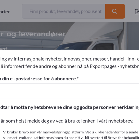
orier
er og leverandører
ent
ing av internasjonale nyheter, innovasjoner, messer, handel i inn- 
Bli informert før de andre og abonner nå på Exportpages -nyhetsbr
kbiler
n din e -postadresse for å abonnere.
ges!
ntakter >> start her
dtar å motta nyhetsbrevene dine og godta personvernerklærin
produkter på Exportpages.
år som helst melde deg av ved å bruke lenken i vårt nyhetsbrev.
r
Vi bruker Brevo som vår markedsføringsplattform. Ved å klikke nedenfor for å sende 
skjemaet, godtar du at informasjonen du har gitt vil bli overført til Brevo for behandlin