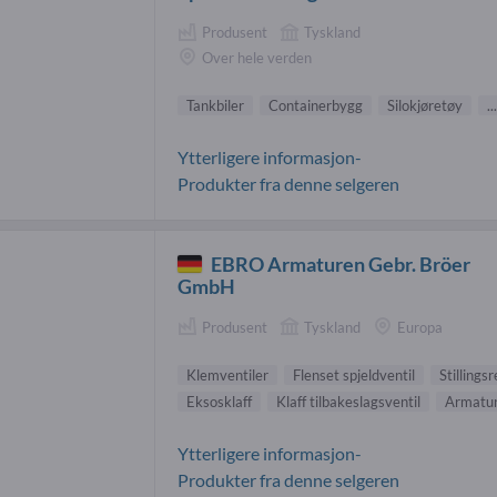
Produsent
Tyskland
Over hele verden
Tankbiler
Containerbygg
Silokjøretøy
...
Ytterligere informasjon-
Produkter fra denne selgeren
EBRO Armaturen Gebr. Bröer
GmbH
Produsent
Tyskland
Europa
Klemventiler
Flenset spjeldventil
Stillings
Eksosklaff
Klaff tilbakeslagsventil
Armatur
Ytterligere informasjon-
Produkter fra denne selgeren