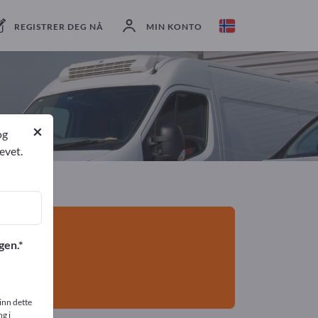
eksportører
3
Produsent
3
REGISTRER DEG NÅ
MIN KONTO
×
og
evet.
gen.
inn dette
g i