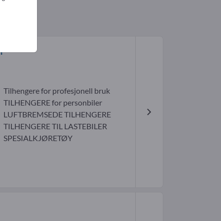
H
Tilhengere for profesjonell bruk
TILHENGERE for personbiler
LUFTBREMSEDE TILHENGERE
TILHENGERE TIL LASTEBILER
SPESIALKJØRETØY