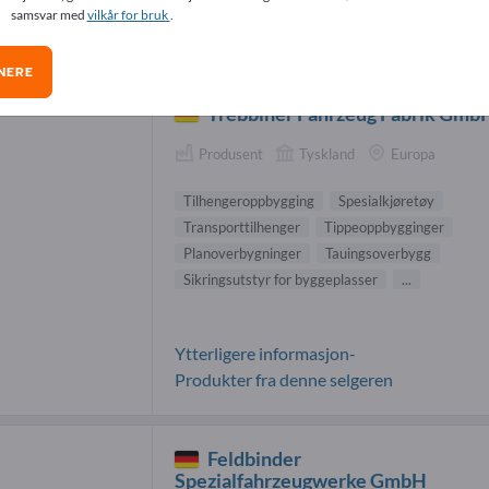
samsvar med
vilkår for bruk
.
kbiler-leverandører (3)
NERE
Trebbiner Fahrzeug Fabrik Gmb
Produsent
Tyskland
Europa
Tilhengeroppbygging
Spesialkjøretøy
Transporttilhenger
Tippeoppbygginger
Planoverbygninger
Tauingsoverbygg
Sikringsutstyr for byggeplasser
...
Ytterligere informasjon-
Produkter fra denne selgeren
Feldbinder
Spezialfahrzeugwerke GmbH