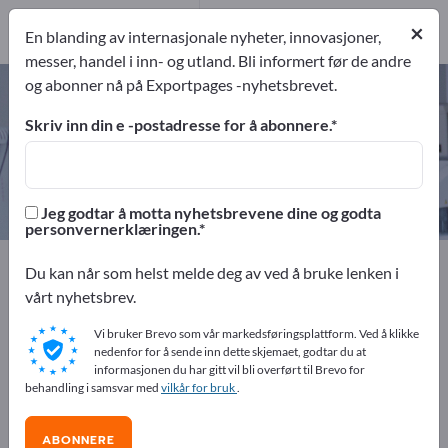
Produsent
5
×
En blanding av internasjonale nyheter, innovasjoner,
messer, handel i inn- og utland. Bli informert før de andre
og abonner nå på Exportpages -nyhetsbrevet.
Bukker for kjøretøykontroll – finn
produsenter og leverandører
Skriv inn din e -postadresse for å abonnere.
eksportører
Produsent
5
5
Jeg godtar å motta nyhetsbrevene dine og godta
personvernerklæringen.
Exportpages
Medisin og laboratorium
Testutstyr
Du kan når som helst melde deg av ved å bruke lenken i
Kjøretøyprøveanlegg
Bukker for kjøretøykontroll
vårt nyhetsbrev.
Vi bruker Brevo som vår markedsføringsplattform. Ved å klikke
Annonser gratis på Exportpages!
nedenfor for å sende inn dette skjemaet, godtar du at
informasjonen du har gitt vil bli overført til Brevo for
Behov – Tilbud – Brukte varer – Forretningskontakter >>
behandling i samsvar med
vilkår for bruk
.
start her
ABONNERE
Publiser din bedrift og dine