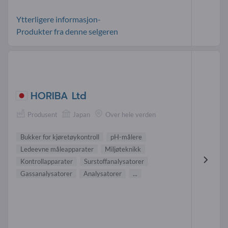
Ytterligere informasjon-
Produkter fra denne selgeren
HORIBA Ltd
Produsent
Japan
Over hele verden
Bukker for kjøretøykontroll
pH-målere
Ledeevne måleapparater
Miljøteknikk
Kontrollapparater
Surstoffanalysatorer
Gassanalysatorer
Analysatorer
...