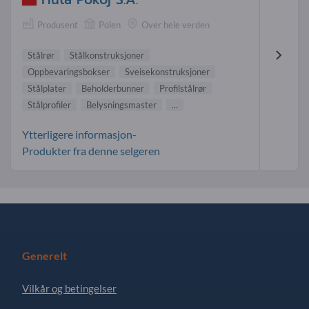
Produsent
Polen
Over hele verden
Stålrør
Stålkonstruksjoner
Oppbevaringsbokser
Sveisekonstruksjoner
Stålplater
Beholderbunner
Profilstålrør
Stålprofiler
Belysningsmaster
...
Ytterligere informasjon-
Produkter fra denne selgeren
Generelt
Vilkår og betingelser