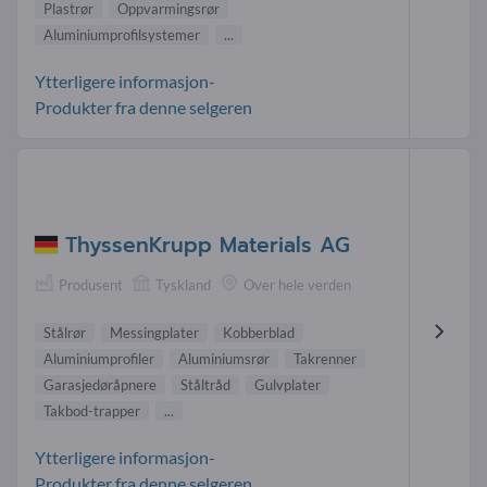
Plastrør
Oppvarmingsrør
Aluminiumprofilsystemer
...
Ytterligere informasjon-
Produkter fra denne selgeren
ThyssenKrupp Materials AG
Produsent
Tyskland
Over hele verden
Stålrør
Messingplater
Kobberblad
Aluminiumprofiler
Aluminiumsrør
Takrenner
Garasjedøråpnere
Ståltråd
Gulvplater
Takbod-trapper
...
Ytterligere informasjon-
Produkter fra denne selgeren