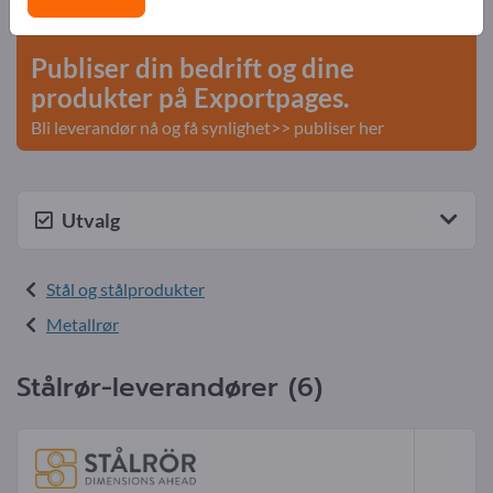
start her
Publiser din bedrift og dine
produkter på Exportpages.
Bli leverandør nå og få synlighet>> publiser her
Utvalg
Stål og stålprodukter
Metallrør
Stålrør-leverandører (6)