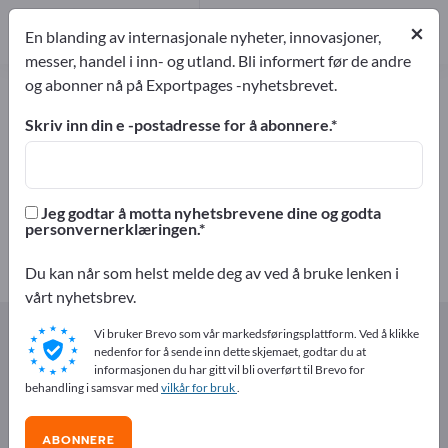
Produsent
4
×
En blanding av internasjonale nyheter, innovasjoner,
Distributører
2
messer, handel i inn- og utland. Bli informert før de andre
og abonner nå på Exportpages -nyhetsbrevet.
Stålrør – finn produsenter og
leverandører
Skriv inn din e -postadresse for å abonnere.
eksportører
Produsent
6
4
Jeg godtar å motta nyhetsbrevene dine og godta
personvernerklæringen.
Distributører
2
Du kan når som helst melde deg av ved å bruke lenken i
vårt nyhetsbrev.
Exportpages
Komponenter & Deler
Vi bruker Brevo som vår markedsføringsplattform. Ved å klikke
Stål og stålprodukter
Stålrør
nedenfor for å sende inn dette skjemaet, godtar du at
informasjonen du har gitt vil bli overført til Brevo for
behandling i samsvar med
vilkår for bruk
.
Annonser gratis på Exportpages!
Behov – Tilbud – Brukte varer – Forretningskontakter >>
ABONNERE