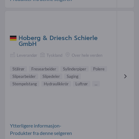
Hoberg & Driesch Schierle
GmbH
Leverandør
Tyskland
Over hele verden
Stålrør
Fresearbeider
Sylinderpiper
Polere
Slipearbeider
Slipedeler
Saging
Stempelstang
Hydraulikkrör
Luftrør
...
Ytterligere informasjon-
Produkter fra denne selgeren