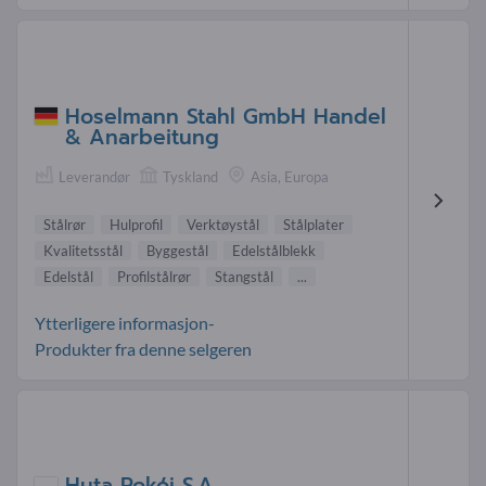
Hoselmann Stahl GmbH Handel
& Anarbeitung
Leverandør
Tyskland
Asia, Europa
Stålrør
Hulprofil
Verktøystål
Stålplater
Kvalitetsstål
Byggestål
Edelstålblekk
Edelstål
Profilstålrør
Stangstål
...
Ytterligere informasjon-
Produkter fra denne selgeren
Huta Pokój S.A.