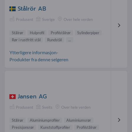
Stålrör AB
Produsent
Sverige
Over hele verden
Stålrør
Hulprofil
Profilstålrør
Sylinderpiper
Rør i rustfritt stål
Rundstål
...
Ytterligere informasjon-
Produkter fra denne selgeren
Jansen AG
Produsent
Sveits
Over hele verden
Stålrør
Aluminiumprofiler
Aluminiumsrør
Presisjonsrør
Kunststoffprofiler
Profilstålrør