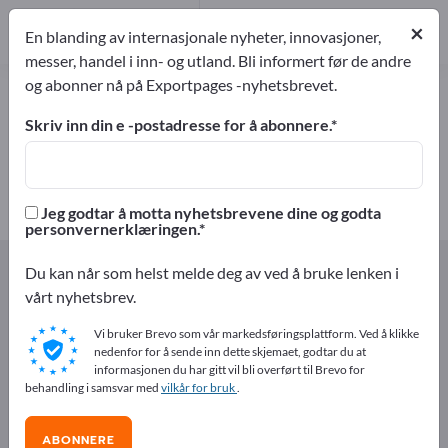
1
Produsent
×
En blanding av internasjonale nyheter, innovasjoner,
1
messer, handel i inn- og utland. Bli informert før de andre
og abonner nå på Exportpages -nyhetsbrevet.
Plastbassenger – finn produsenter
og leverandører
Skriv inn din e -postadresse for å abonnere.
eksportører
Produsent
1
1
Jeg godtar å motta nyhetsbrevene dine og godta
personvernerklæringen.
Exportpages
Komponenter & Deler
Kunststoffdeler
Du kan når som helst melde deg av ved å bruke lenken i
Plastbassenger
vårt nyhetsbrev.
Vi bruker Brevo som vår markedsføringsplattform. Ved å klikke
Annonser gratis på Exportpages!
nedenfor for å sende inn dette skjemaet, godtar du at
informasjonen du har gitt vil bli overført til Brevo for
Behov – Tilbud – Brukte varer – Forretningskontakter >>
behandling i samsvar med
vilkår for bruk
.
start her
ABONNERE
Publiser din bedrift og dine