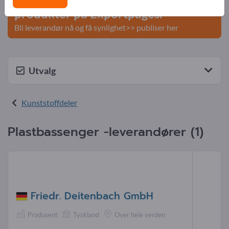
produkter på Exportpages.
Bli leverandør nå og få synlighet>> publiser her
Utvalg
Kunststoffdeler
Plastbassenger -leverandører (1)
Friedr. Deitenbach GmbH
Produsent
Tyskland
Over hele verden