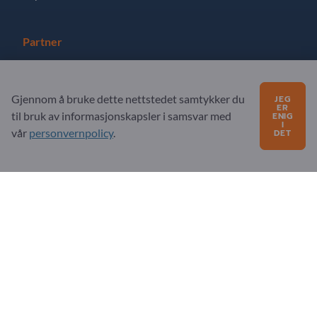
Partner
Registrer deg som partner
Gjennom å bruke dette nettstedet samtykker du
JEG
Abonner på nyhetsbrev
ER
til bruk av informasjonskapsler i samsvar med
ENIG
I
vår
personvernpolicy
.
DET
Spørsmål?
FAQ
Vårt tjenestetilbud
Om oss
Melding til Exportpages
Exportpages International Network