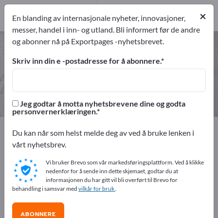
4
Produsent
×
En blanding av internasjonale nyheter, innovasjoner,
4
messer, handel i inn- og utland. Bli informert før de andre
og abonner nå på Exportpages -nyhetsbrevet.
Tekniske pelsstoffer – finn
produsenter og leverandører
Skriv inn din e -postadresse for å abonnere.
eksportører
Produsent
4
4
Jeg godtar å motta nyhetsbrevene dine og godta
personvernerklæringen.
Exportpages
Råvarer og verksteddeler
Teknisk stoff
Du kan når som helst melde deg av ved å bruke lenken i
Skinnstoffer
Tekniske pelsstoffer
vårt nyhetsbrev.
Vi bruker Brevo som vår markedsføringsplattform. Ved å klikke
Annonser gratis på Exportpages!
nedenfor for å sende inn dette skjemaet, godtar du at
informasjonen du har gitt vil bli overført til Brevo for
Behov – Tilbud – Brukte varer – Forretningskontakter >>
behandling i samsvar med
vilkår for bruk
.
start her
ABONNERE
Publiser din bedrift og dine