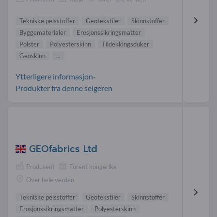
Tekniske pelsstoffer
Geotekstiler
Skinnstoffer
Byggematerialer
Erosjonssikringsmatter
Polster
Polyesterskinn
Tildekkingsduker
Geoskinn
...
Ytterligere informasjon-
Produkter fra denne selgeren
GEOfabrics Ltd
Produsent
Forent kongerike
Over hele verden
Tekniske pelsstoffer
Geotekstiler
Skinnstoffer
Erosjonssikringsmatter
Polyesterskinn