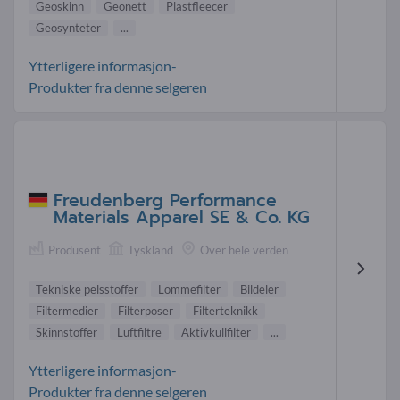
Geoskinn
Geonett
Plastfleecer
Geosynteter
...
Ytterligere informasjon-
Produkter fra denne selgeren
Freudenberg Performance
Materials Apparel SE & Co. KG
Produsent
Tyskland
Over hele verden
Tekniske pelsstoffer
Lommefilter
Bildeler
Filtermedier
Filterposer
Filterteknikk
Skinnstoffer
Luftfiltre
Aktivkullfilter
...
Ytterligere informasjon-
Produkter fra denne selgeren