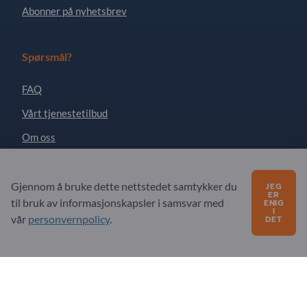
Abonner på nyhetsbrev
Spørsmål?
FAQ
Vårt tjenestetilbud
Om oss
Melding til Exportpages
Gjennom å bruke dette nettstedet samtykker du
JEG
ER
til bruk av informasjonskapsler i samsvar med
ENIG
Exportpages International Network
I
vår
personvernpolicy
.
DET
Exportpages International GmbH
Becker-Göring-Straße 15
76307 Karlsbad
Germany