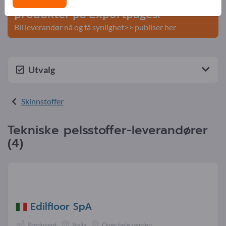
produkter på Exportpages.
Bli leverandør nå og få synlighet>> publiser her
Utvalg
Skinnstoffer
Tekniske pelsstoffer-leverandører
(4)
Edilfloor SpA
Produsent
Italia
Over hele verden